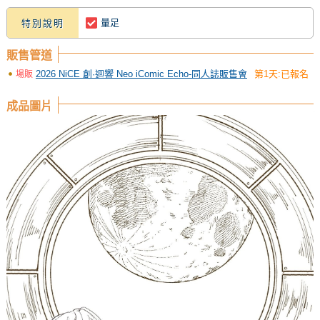
量足
特別說明
販售管道
2026 NiCE 創·迴響 Neo iComic Echo-同人誌販售會
第1天:已報名
場販
成品圖片