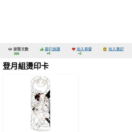
同人社團
工作委託
同人宣傳看板
繪圖藝廊
瀏覽次數
跟它說讚
加入喜愛
加入筆記
交流中心
+4
+1
359
攤位轉讓區
登月組燙印卡
會員功能選單
會員中心
註冊會員
登入