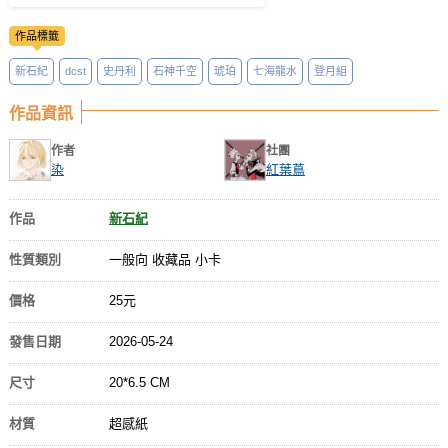
作品標籤
新石紀
dcst
史丹利
石神千空
琥珀
七海龍水
登月組
作品資訊
作者
社團
染
紅葉蔦
作品
新石紀
性質類別
一般向 收藏品 小卡
價格
25元
發售日期
2026-05-24
尺寸
20*6.5 CM
材質
超感紙