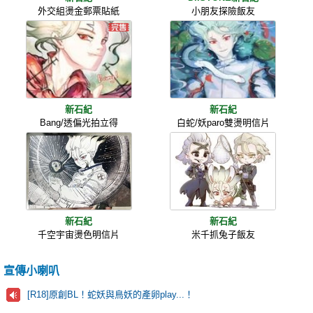
外交組燙金郵票貼紙
小朋友探險飯友
新石紀
新石紀
Bang/透偏光拍立得
白蛇/妖paro雙燙明信片
新石紀
新石紀
千空宇宙燙色明信片
米千抓兔子飯友
宣傳小喇叭
[R18]原創BL！蛇妖與鳥妖的產卵play...！