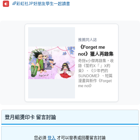
🌈彩虹社JP好朋友學生一起讀書
推薦同人誌
《Forget me
not》獵人再錄集
奇犽x小傑再錄集，收
錄《誓約X『 』X約
束》、《少年們的
SUNDOME》、短篇
漫畫與新作《Forget
me not》
登月組燙印卡 留言討論
您必須
登入
才可以發表或回覆留言討論