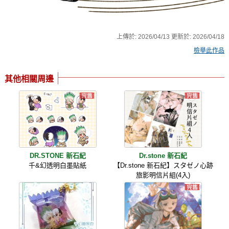
上傳於:
2026/04/13
更新於:
2026/04/18
檢舉此作品
其他相關周邊
DR.STONE 新石紀
Dr.stone 新石紀
千&幻透明白墨貼紙
【Dr.stone 新石紀】スタゼノ心跡
旅影明信片組(4入)