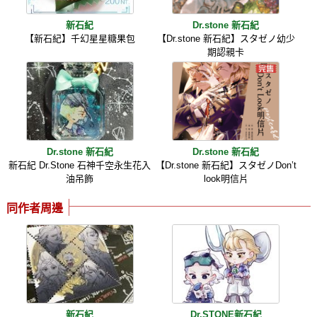
新石紀
Dr.stone 新石紀
【新石紀】千幻星星糖果包
【Dr.stone 新石紀】スタゼノ幼少
期認親卡
Dr.stone 新石紀
Dr.stone 新石紀
新石紀 Dr.Stone 石神千空永生花入
【Dr.stone 新石紀】スタゼノDon’t
油吊飾
look明信片
同作者周邊
新石紀
Dr.STONE新石紀