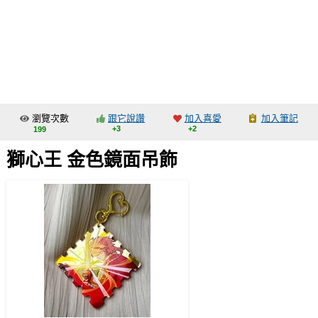
同人社團
工作委託
同人宣傳看板
繪圖藝廊
瀏覽次數
跟它說讚
加入喜愛
加入筆記
交流中心
+3
+2
199
攤位轉讓區
獅心王 金色鏡面吊飾
會員功能選單
會員中心
註冊會員
登入