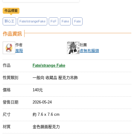
作品標籤
獅心王
Fate/strangeFake
FsF
Fake
Fate
作品資訊
作者
社團
風殷
虛無布饅頭
作品
Fate/strange Fake
性質類別
一般向 收藏品 壓克力吊飾
價格
140元
發售日期
2026-05-24
尺寸
約 7.6 x 7.6 cm
材質
金色鏡面壓克力