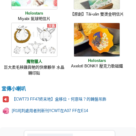
Holostars
【原創】Tâi-uân 雙燙金明信片
Miyabi 氣球明信片
Holostars
魔物獵人
Axelotl BONK!! 壓克力軟磁鐵
巨大柔毛秧雞與牠的快樂夥伴 水晶
轉印貼
宣傳小喇叭
【CWT73 FF47終末地】盒移位，何意味？的轉盤吊飾
[R18]判處用者刑新刊!!CWT在A07 FF在E14