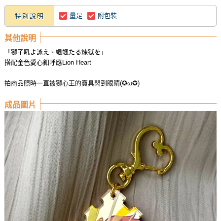
量足
附包裝
特別說明
其他說明
「獅子吼よ詠え、颯颯たる煉獄を」
搭配金色愛心釦呼應Lion Heart
拍商品照時一直被獅心王的寶具閃到眼睛(✪ω✪)
成品圖片