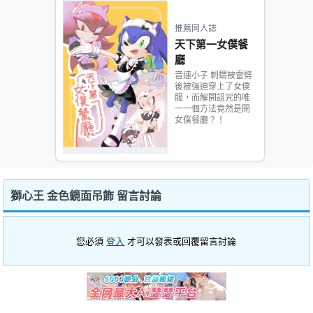
推薦同人誌
天下第一女僕餐
廳
音速小子 刺蝟被雷劈
後被強迫穿上了女僕
服，而解開詛咒的唯
一一個方法竟然是開
女僕餐廳？！
獅心王 金色鏡面吊飾 留言討論
您必須
登入
才可以發表或回覆留言討論