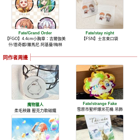
Fate/Grand Order
Fate/stay night
【FGO】4.4cm小胸章：吉爾伽美
【FSN】士言束口袋
什/恩奇都/羅馬尼.阿基曼/梅林
同作者周邊
Fate/strange Fake
魔物獵人
雪原市聖杯爆米花桶 吊飾
柔毛秧雞 壓克力軟磁鐵