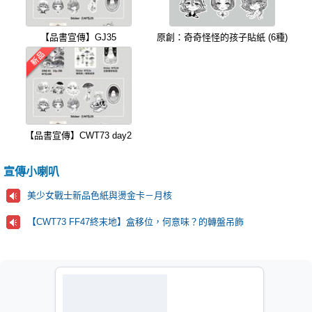
【品書宣傳】GJ35
原創：奇奇怪怪的孩子貼紙 (6種)
【品書宣傳】CWT73 day2
宣傳小喇叭
美少女戰士新品色紙與燙金卡－月核
【CWT73 FF47終末地】盒移位，何意味？的轉盤吊飾