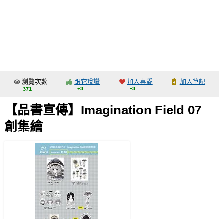
同人社團
工作委託
同人宣傳看板
繪圖藝廊
瀏覽次數
跟它說讚
加入喜愛
加入筆記
交流中心
+3
+3
371
攤位轉讓區
【品書宣傳】Imagination Field 07
會員功能選單
創集繪
會員中心
註冊會員
登入