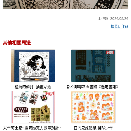
上傳於:
2026/05/26
檢舉此作品
其他相關周邊
橙綺的蘇打- 插畫貼紙
都立非尋常圖書館《迷走書訊》
来年町土產~透明壓克力徽章別針、
日向兄妹貼紙-排球少年