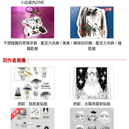
小店案內ZINE
不想睡醒的草莓早餐 - 壓克力吊飾 /
美美 / 解除封印糖 - 壓克力吊飾 / 鑰
鑰匙圈
匙圈
同作者周邊
原創：菇菇星貼紙
原創：太陽鳥雷射貼紙