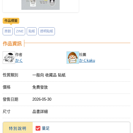
作品標籤
原創
ZINE
貼紙
透明貼紙
作品資訊
作者
社團
かく
かくkaku
性質類別
一般向 收藏品 貼紙
價格
免費發放
發售日期
2026-05-30
尺寸
品書詳細
量足
特別說明