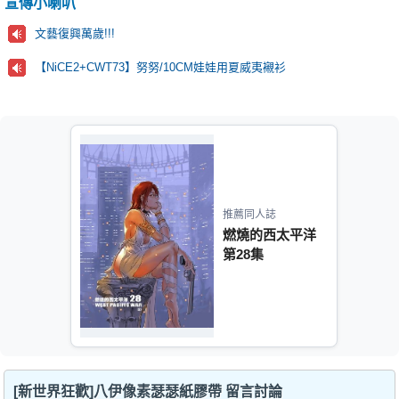
宣傳小喇叭
文藝復興萬歲!!!
【NiCE2+CWT73】努努/10CM娃娃用夏威夷襯衫
推薦同人誌
燃燒的西太平洋
第28集
[新世界狂歡]八伊像素瑟瑟紙膠帶 留言討論