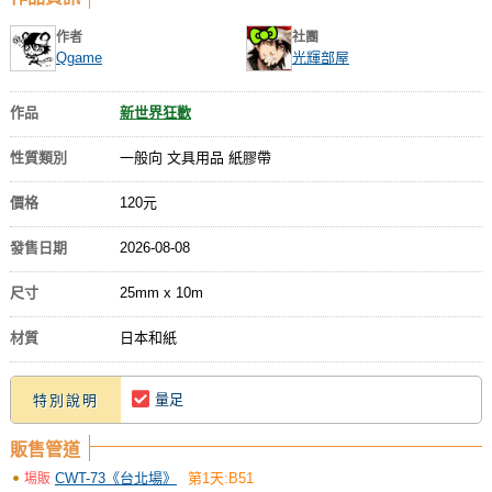
作者
社團
Qgame
光輝部屋
作品
新世界狂歡
性質類別
一般向 文具用品 紙膠帶
價格
120元
發售日期
2026-08-08
尺寸
25mm x 10m
材質
日本和紙
量足
特別說明
販售管道
CWT-73《台北場》
第1天:B51
場販