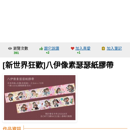
同人社團
工作委託
同人宣傳看板
繪圖藝廊
瀏覽次數
跟它說讚
加入喜愛
加入筆記
交流中心
+2
+1
391
攤位轉讓區
[新世界狂歡]八伊像素瑟瑟紙膠帶
會員功能選單
會員中心
註冊會員
登入
作品資訊