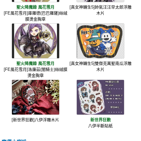
聖火降魔錄 風花雪月
[真女神轉生5]帥氣汪汪早太郎浮雕
[FE風花雪月]庫羅德(巴巴羅薩)絲絨
木片
膜燙金胸章
聖火降魔錄 風花雪月
[真女神轉生5]雙傑克萬聖南瓜浮雕
[FE風花雪月]洛廉茲(闇騎士)絲絨膜
木片
燙金胸章
[新世界狂歡]八伊浮雕木片
新世界狂歡
八伊半斷貼紙