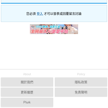
您必須
登入
才可以發表或回覆留言討論
About
Policy
關於我們
隱私政策
更新履歷
免責聲明
Plurk