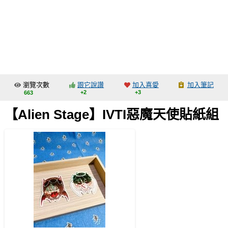
同人社團
工作委託
同人宣傳看板
繪圖藝廊
瀏覽次數
跟它說讚
加入喜愛
加入筆記
交流中心
+2
+3
663
攤位轉讓區
【Alien Stage】IVTI惡魔天使貼紙組
會員功能選單
會員中心
註冊會員
登入