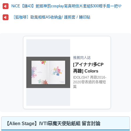
NiCE【雞43】妮姬神罰cosplay寫真明信片套組$300贈手扇一把🩷
［狐咖啡］歐風相框A5收納盒/ 護照套 / 轉印貼
推薦同人誌
[アイナナ/多CP
再錄] Colors
IDOLiSH7 再錄2016-
2020發表過的各種短
篇
【Alien Stage】IVTI惡魔天使貼紙組 留言討論