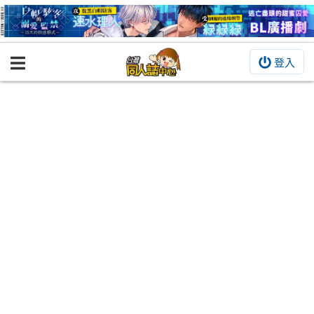
登入
BOOKY書集倉庫
同人作品
同人誌
同人周邊
同人數位作品
活動&消息
同人誌活動
最新消息
同人相關店家
宣傳&交流