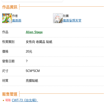
作品資訊
作者
社團
嵐雨雨
嵐雨妄想天堂
作品
Alien Stage
性質類別
女性向 收藏品 貼紙
價格
20元
發售日期
?
尺寸
5CM*5CM
材質
亮膜貼紙
販售管道
CWT-73《台北場》
場販