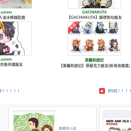
Luxiem
GACHIAKUTA
莓入油冰棒鑰匙圈
【GACHIAKUTA】路德狗勾飯友
Luxiem
東離劍遊記
.0衣裝伴讀飯友
【東離劍遊記】厚壓克力飯友(新增浪魔謠)
99！！！！！
[R18]！
推薦同人誌