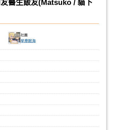
生飯友(Matsuko / 貓下
社團
星塵眠海