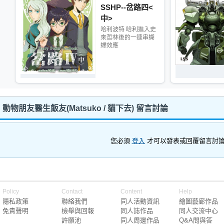
SSHP--岔路四<
中>
哈利波特 哈利進入史
來哲林後的一連串蝴
蝶效應
物朋友醫生飯友(Matsuko / 貓下去) 留言討論
您必須
登入
才可以發表或回覆留言討
Policy
Contact
Content
Help
隱私政策
聯絡我們
同人活動資訊
繪圖藝廊作品
免責聲明
檢舉與回報
同人誌作品
同人交流中心
許願池
同人周邊作品
Q&A問與答