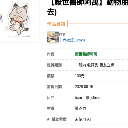
【厭世醫師阿萬】動物朋友醫
去)
作品資訊
作者
十六夜語Juroku
作品
厭世醫師阿萬
性質類別
一般向 收藏品 飯友立牌
價格
100元
發售日期
2026-08-15
尺寸
5cm，厚度8mm
材質
壓克力
AI 輔助程度
未使用 AI