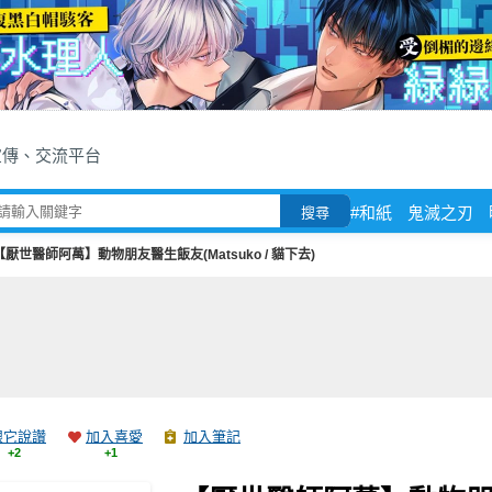
宣傳、交流平台
#和紙
鬼滅之刃
搜尋
【厭世醫師阿萬】動物朋友醫生飯友(Matsuko / 貓下去)
跟它說讚
加入喜愛
加入筆記
+2
+1