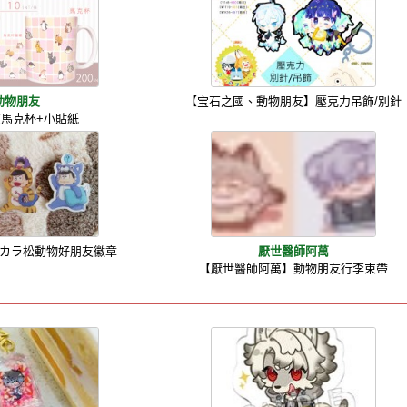
動物朋友
【宝石之國、動物朋友】壓克力吊飾/別針
馬克杯+小貼紙
カラ松動物好朋友徽章
厭世醫師阿萬
【厭世醫師阿萬】動物朋友行李束帶