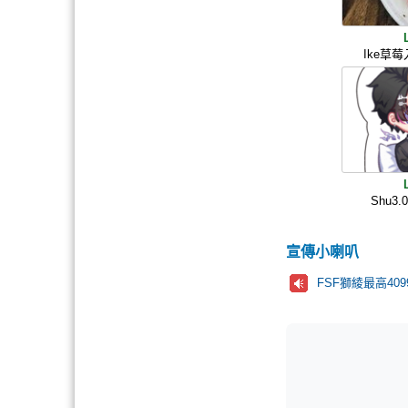
Ike草
Shu3
宣傳小喇叭
FSF獅綾最高40