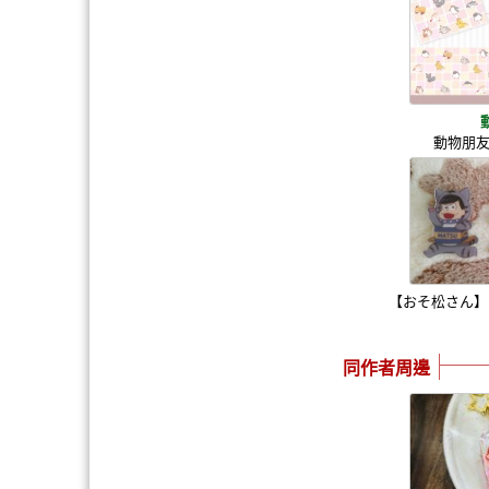
動物朋友
【おそ松さん】
同作者周邊