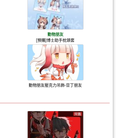
動物朋友
[預購]博士助手枕頭套
動物朋友壓克力吊飾-豆丁朋友