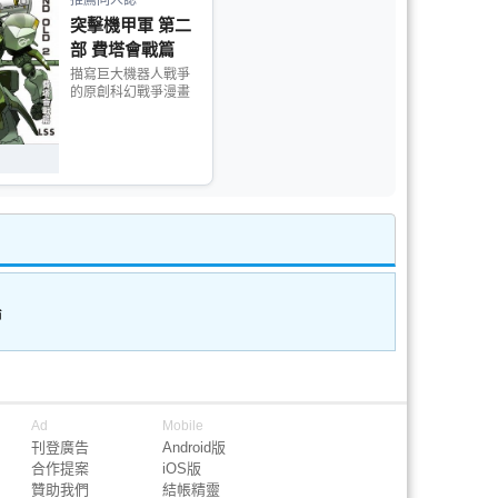
推薦同人誌
突擊機甲軍 第二
部 費塔會戰篇
描寫巨大機器人戰爭
的原創科幻戰爭漫畫
論
Ad
Mobile
刊登廣告
Android版
合作提案
iOS版
贊助我們
結帳精靈