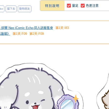
量足
色差注意
特別說明
ko
貓下去
動物朋友
 創·迴響 Neo iComic Echo-同人誌販售會
第1天:I83
《高雄場》
第1天:F09
第2天:F09