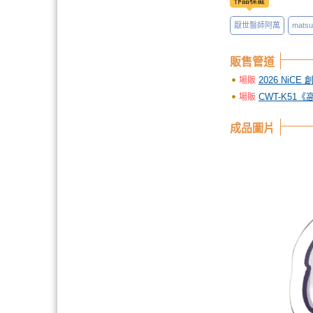
作品標籤
厭世醫師阿萬
matsu
販售管道
2026 NiCE
場販
CWT-K51
場販
成品圖片