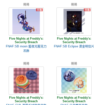
捲捲
捲捲
Five Nights at Freddy's:
Five Nights at Freddy's:
Security Breach
Security Breach
FNAF:SB moon 藍夜光壓克力
FNAF:SB Eclipse 燙金明信片
吊飾
捲捲
捲捲
Five Nights at Freddy's:
Five Nights at Freddy's:
Security Breach
Security Breach