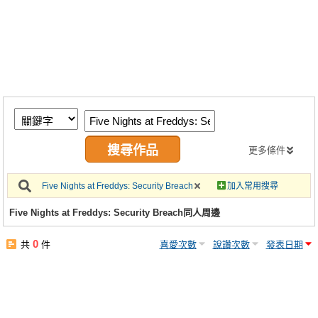
同人社團
工作委託
同人宣傳看板
繪圖藝廊
交流中心
攤位轉讓區
更多條件
會員功能選單
Five Nights at Freddys: Security Breach
加入常用搜尋
會員中心
Five Nights at Freddys: Security Breach同人周邊
註冊會員
0
共
件
喜愛次數
說讚次數
發表日期
登入