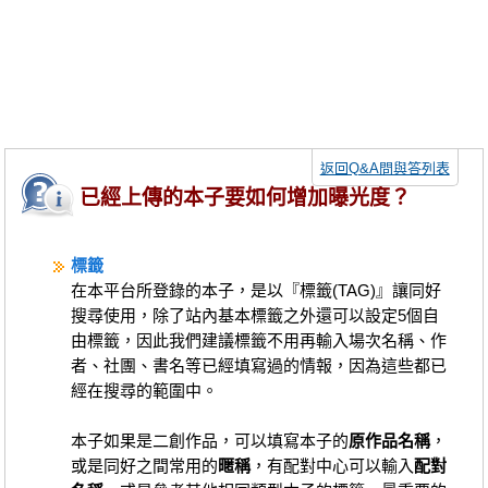
同人社團
工作委託
同人宣傳看板
繪圖藝廊
返回Q&A問與答列表
交流中心
已經上傳的本子要如何增加曝光度？
攤位轉讓區
標籤
會員功能選單
在本平台所登錄的本子，是以『標籤(TAG)』讓同好
會員中心
搜尋使用，除了站內基本標籤之外還可以設定5個自
由標籤，因此我們建議標籤不用再輸入場次名稱、作
註冊會員
者、社團、書名等已經填寫過的情報，因為這些都已
登入
經在搜尋的範圍中。
本子如果是二創作品，可以填寫本子的
原作品名稱
，
或是同好之間常用的
暱稱
，有配對中心可以輸入
配對