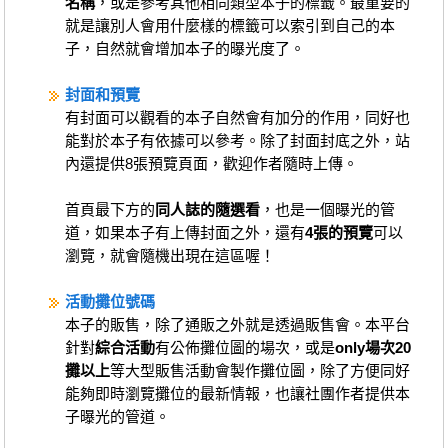
名稱
，或是參考其他相同類型本子的標籤。最重要的
就是讓別人會用什麼樣的標籤可以索引到自己的本
子，自然就會增加本子的曝光度了。
封面和預覽
有封面可以觀看的本子自然會有加分的作用，同好也
能對於本子有依據可以參考。除了封面封底之外，站
內還提供8張預覽頁面，歡迎作者隨時上傳。
首頁最下方的
同人誌的隨選看
，也是一個曝光的管
道，如果本子有上傳封面之外，還有
4張的預覽
可以
瀏覽，就會隨機出現在這區喔！
活動攤位號碼
本子的販售，除了通販之外就是透過販售會。本平台
針對
綜合活動
有公佈攤位圖的場次，或是
only場次20
攤以上
等大型販售活動會製作攤位圖，除了方便同好
能夠即時瀏覽攤位的最新情報，也讓社團作者提供本
子曝光的管道。