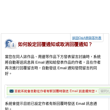
同人社團
工作委託
同人宣傳看板
繪圖藝廊
返回Q&A問與答列表
交流中心
如何設定回覆通知或取消回覆通知？
攤位轉讓區
當您在同人誌作品、周邊等作品下方發表留言討論時，系統
會員功能選單
將自動寄送訊息與 Email 通知給發表作品的作者，且在作者
再次進行回覆留言時，自動發送 Email 通知發問留言的同
會員中心
好。
註冊會員
登入
系統會提示目前已設定作者有新回覆時發送 Email 訊息通
知。