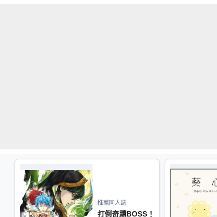
推薦同人誌
打倒奇蹟BOSS！