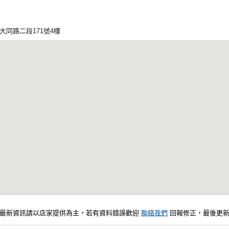
同路二段171號4樓
，最新資訊請以店家提供為主，若有資料錯誤歡迎
聯絡我們
回報修正，最後更新：20