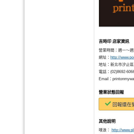
吉時印 店家資訊
營業時間：
週一～週五
網址：
http://www.p
地址：
新北市汐止區
電話：
(02)8692-606
Email：
printonmyw
營業狀態回報
回報還在
其他說明
噗浪：
http://www.p