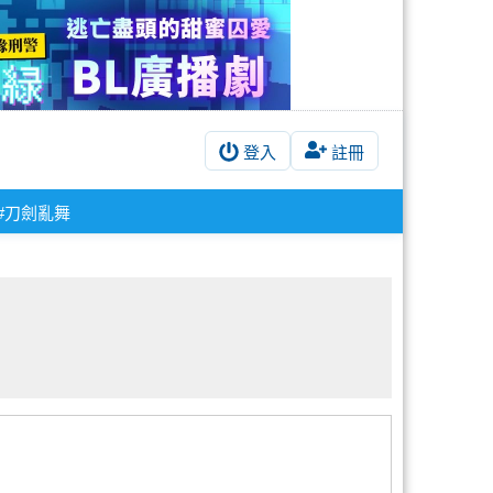
登入
註冊
#刀劍亂舞