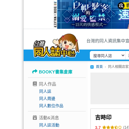
台灣的同人資訊集中
首頁
同人相關店家
BOOKY書集倉庫
同人作品
同人誌
同人周邊
同人數位作品
吉時印
活動&消息
同人誌活動
3.7
(14