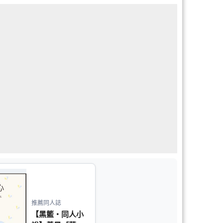
推薦同人誌
【黑籃‧同人小