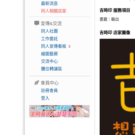
最新消息
吉時印 服務項目
同人相關店家
書籍：
輸出
宣傳&交流
同人社團
吉時印 店家圖像
工作委託
同人宣傳看板
3
繪圖藝廊
交流中心
攤位轉讓區
會員中心
註冊會員
登入