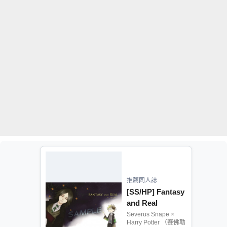
推薦同人誌
[SS/HP] Fantasy
and Real
Severus Snape ×
Harry Potter （賽佛勒