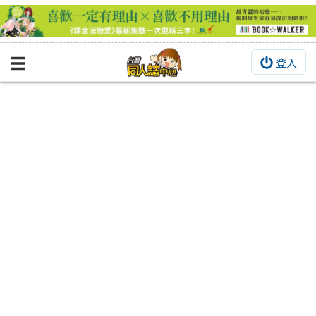
登入
BOOKY書集倉庫
同人作品
同人誌
同人周邊
同人數位作品
活動&消息
同人誌活動
最新消息
同人相關店家
宣傳&交流