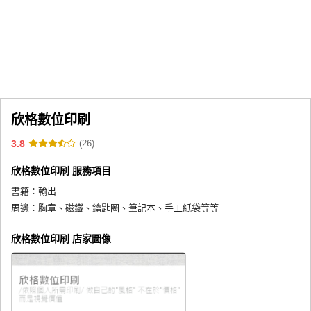
同人社團
工作委託
同人宣傳看板
繪圖藝廊
欣格數位印刷
交流中心
3.8
(26)
攤位轉讓區
欣格數位印刷 服務項目
會員功能選單
書籍：
輸出
會員中心
周邊：
胸章、磁鐵、鑰匙圈、筆記本、手工紙袋等等
註冊會員
欣格數位印刷 店家圖像
登入