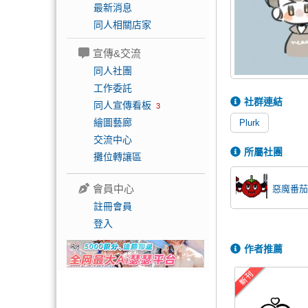
最新消息
同人相關店家
宣傳&交流
同人社團
工作委託
社群連結
同人宣傳看板
3
繪圖藝廊
Plurk
交流中心
所屬社團
攤位轉讓區
會員中心
惡魔番茄
註冊會員
登入
作者推薦