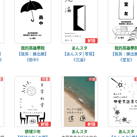
我的英雄學院
あんスタ
我的英雄學
】
【我英｜勝出勝】
【あんスタ│零晃】
【我英｜勝出
》
《雨中》
《沉淪》
《室友》
排球少年
あんスタ
あんスタ