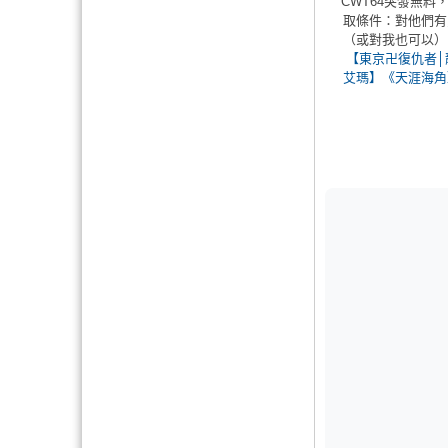
CWT64突發無料
取條件：對他們有
（或對我也可以）
【東京卍復仇者│
艾瑪】《天涯海角