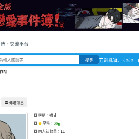
宣傳、交流平台
JoJo
刀劍亂舞.
搜尋
作品
傳送訊息
邊走
暱稱：
66g
星幣
：
11
同人誌數量：