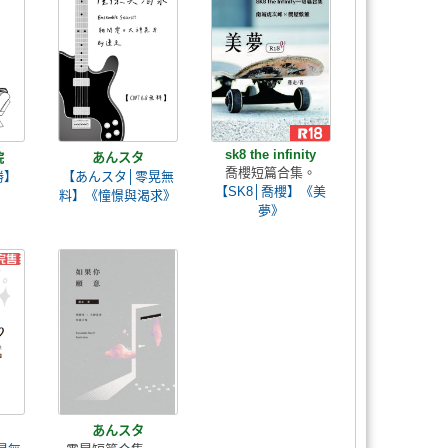
sk8 the infinity
院
あんスタ
喬櫻短篇合集。
勝】
【あんスタ│零晃無
【SK8│喬櫻】《美
料】《憧憬與渴求》
夢》
あんスタ