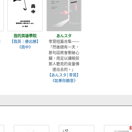
我的英雄學院
あんスタ
】
【我英｜勝出勝】
零晃短篇合集——
《雨中》
「然後總有一天，
那句話將會衝破心
臟，用足以讓眼前
那人聽見的音量傳
達出去的。」
【あんスタ│零晃】
《如果你願意》