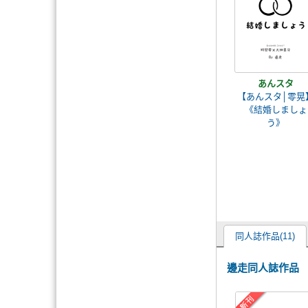
あんスタ
【あんスタ│零晃
《結婚しましょ
う》
同人誌作品(11)
邊走同人誌作品