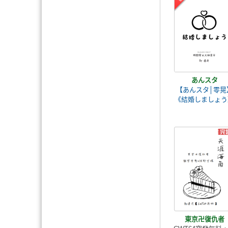
あんスタ
【あんスタ│零晃
《結婚しましょう
東京卍復仇者