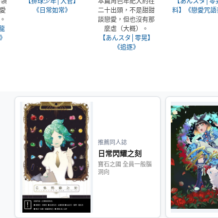
，領
【排球少年│大菅】
本篇角色年紀大約在
【あんスタ│零
愛
《日常如常》
二十出頭，不是甜甜
料】《戀愛咒語
。
談戀愛，但也沒有那
龍
麼虐（大概）。
》
【あんスタ│零晃】
《追逐》
推薦同人誌
日常閃耀之刻
寶石之國 全員一般腦
洞向