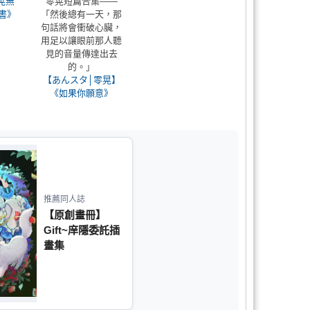
晃無
零晃短篇合集——
書》
「然後總有一天，那
句話將會衝破心臟，
用足以讓眼前那人聽
見的音量傳達出去
的。」
【あんスタ│零晃】
《如果你願意》
推薦同人誌
【原創畫冊】
Gift~庠隱委託插
畫集