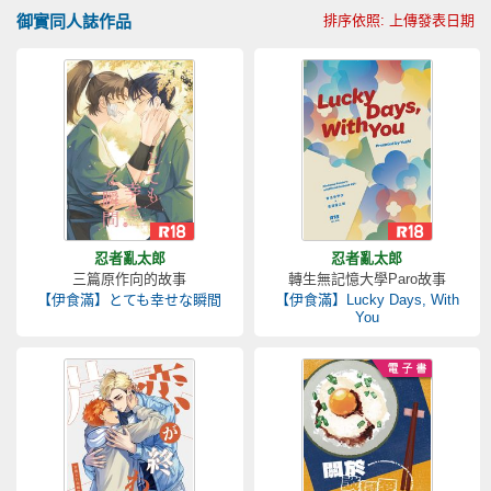
御實同人誌作品
排序依照: 上傳發表日期
忍者亂太郎
忍者亂太郎
三篇原作向的故事
轉生無記憶大學Paro故事
【伊食滿】とても幸せな瞬間
【伊食滿】Lucky Days, With
You