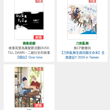
偶像星願
刀劍亂舞
故事背景為萬聖節活動DUSK
無CP歡樂向
TiLL DAWN，二創衍生的故事
【刀劍亂舞全員向圖文合本】全
【環壯】Over time
員遠征!! 2019 in Taiwan