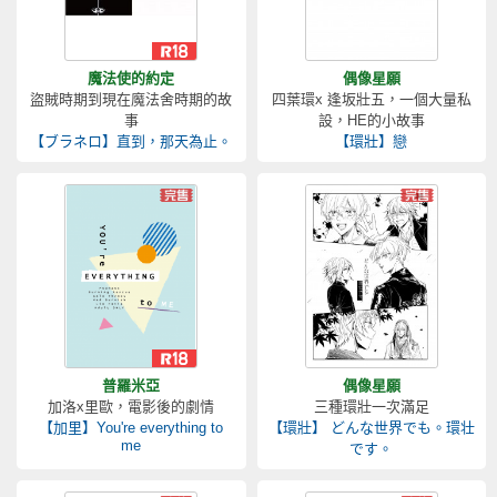
魔法使的約定
偶像星願
盜賊時期到現在魔法舍時期的故
四葉環x 逢坂壯五，一個大量私
事
設，HE的小故事
【ブラネロ】直到，那天為止。
【環壯】戀
普羅米亞
偶像星願
加洛x里歐，電影後的劇情
三種環壯一次滿足
【加里】You're everything to
【環壯】 どんな世界でも。環壮
me
です。