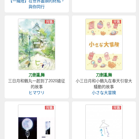
【一織陸】在世界盡頭的終點，
與你同行
刀劍亂舞
刀劍亂舞
三日月和鶴丸一起到了2020遠征
小三日月和小鶴丸在春天引發大
的故事
騷動的故事
ヒマワリ
小さな大冒険