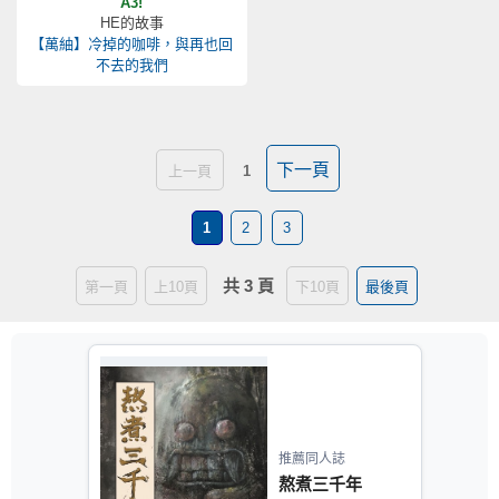
A3!
HE的故事
【萬紬】冷掉的咖啡，與再也回
不去的我們
下一頁
上一頁
1
1
2
3
共 3 頁
第一頁
上10頁
下10頁
最後頁
推薦同人誌
熬煮三千年