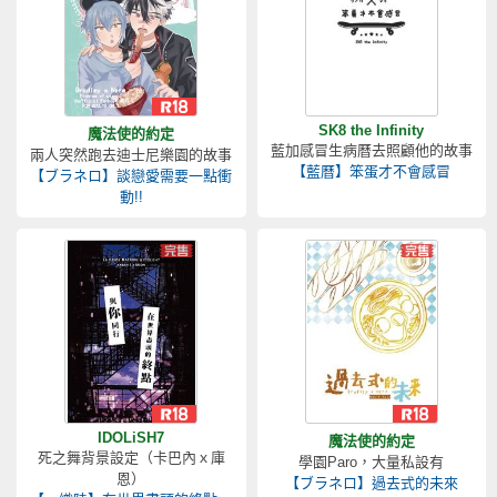
SK8 the Infinity
魔法使的約定
藍加感冒生病曆去照顧他的故事
兩人突然跑去迪士尼樂園的故事
【藍曆】笨蛋才不會感冒
【ブラネロ】談戀愛需要一點衝
動!!
IDOLiSH7
魔法使的約定
死之舞背景設定（卡巴內ｘ庫
學園Paro，大量私設有
恩）
【ブラネロ】過去式的未來