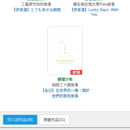
三篇原作向的故事
轉生無記憶大學Paro故事
【伊食滿】とても幸せな瞬間
【伊食滿】Lucky Days, With
You
排球少年
相戀三十題故事
【及日】在世界的一隅，關於
他們的那些故事
同人誌作品(48)
周邊作品(11)