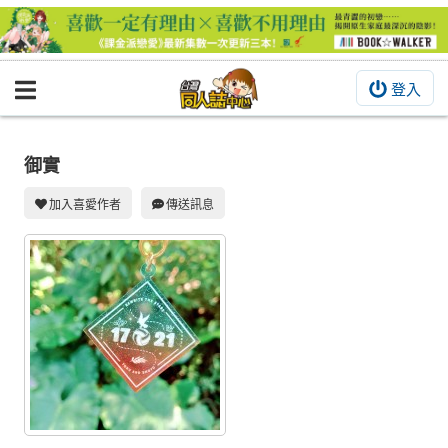
登入
BOOKY書集倉庫
同人作品
御實
同人誌
加入喜愛作者
傳送訊息
同人周邊
同人數位作品
活動&消息
同人誌活動
最新消息
同人相關店家
宣傳&交流