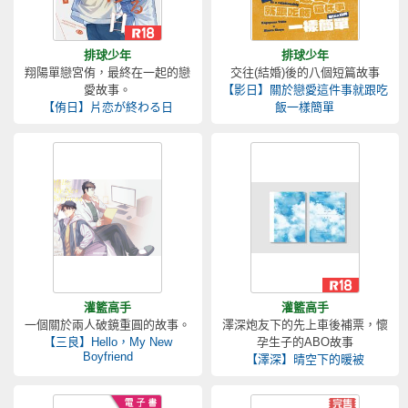
排球少年
排球少年
翔陽單戀宮侑，最終在一起的戀
交往(結婚)後的八個短篇故事
愛故事。
【影日】關於戀愛這件事就跟吃
【侑日】片恋が終わる日
飯一樣簡單
灌籃高手
灌籃高手
一個關於兩人破鏡重圓的故事。
澤深炮友下的先上車後補票，懷
【三良】Hello，My New
孕生子的ABO故事
Boyfriend
【澤深】晴空下的暖被