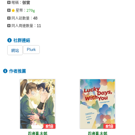
御實
暱稱：
同人社團
270g
星幣
：
工作委託
48
同人誌數量：
11
同人周邊數量：
同人宣傳看板
社群連結
繪圖藝廊
Plurk
網站
交流中心
攤位轉讓區
作者推薦
會員功能選單
會員中心
註冊會員
登入
忍者亂太郎
忍者亂太郎