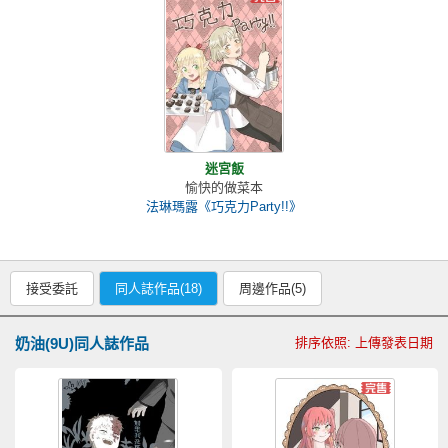
迷宮飯
愉快的做菜本
法琳瑪露《巧克力Party!!》
接受委託
同人誌作品(18)
周邊作品(5)
奶油(9U)同人誌作品
排序依照: 上傳發表日期