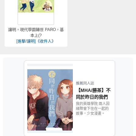
讓明，現代學園轉世 PARO，基
本上(?
[進擊/讓明]《收件人》
推薦同人誌
【MHA/勝茶】不
同於昨日的我們
我的英雄學院 兩人因
緣際會下住在一起的
故事，少女漫畫。