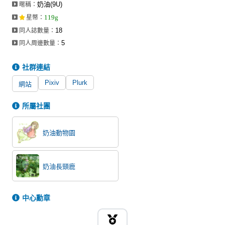
奶油(9U)
暱稱：
同人社團
119g
星幣
：
工作委託
18
同人誌數量：
5
同人周邊數量：
同人宣傳看板
社群連結
繪圖藝廊
Pixiv
Plurk
網站
交流中心
攤位轉讓區
所屬社團
會員功能選單
奶油動物園
會員中心
註冊會員
奶油長頸鹿
登入
中心勳章