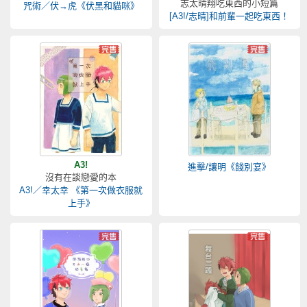
志太晴翔吃東西的小短篇
咒術／伏→虎《伏黑和貓咪》
[A3!/志晴]和前輩一起吃東西！
A3!
進擊/讓明《餞別宴》
沒有在談戀愛的本
A3!／幸太幸 《第一次做衣服就
上手》