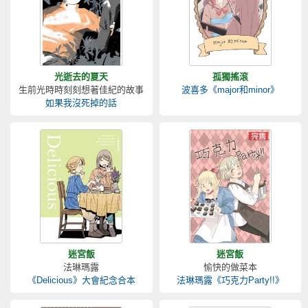
光逝去的夏天
孤獨搖滾
生前光時時刻刻想著佳紀的故事
波喜多《major和minor》
如果我沒死掉的話
迷宮飯
迷宮飯
法琳瑪露
愉快的做菜本
《Delicious》大會紀念合本
法琳瑪露《巧克力Party!!》