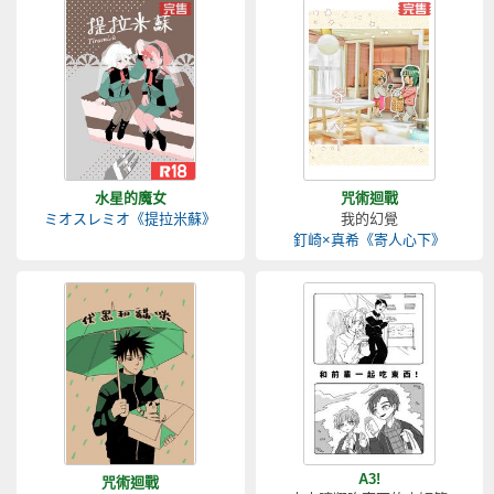
水星的魔女
咒術迴戰
ミオスレミオ《提拉米蘇》
我的幻覺
釘崎×真希《寄人心下》
A3!
咒術迴戰