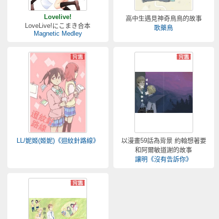
Lovelive!
高中生遇見神奇鳥鳥的故事
LoveLive!にこまき合本
歌藥鳥
Magnetic Medley
LL/妮姬(姬妮)《迴紋針路線》
以漫畫59話為背景 約翰想著要
和阿爾敏道謝的故事
讓明《沒有告訴你》