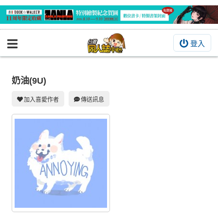
登入
BOOKY書集倉庫
同人作品
奶油(9U)
同人誌
加入喜愛作者
傳送訊息
同人周邊
同人數位作品
活動&消息
同人誌活動
最新消息
同人相關店家
宣傳&交流