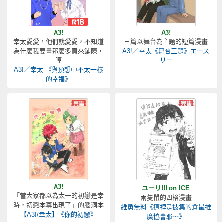
A3!
A3!
幸太愛愛，他們就愛愛，不知道
三篇以舞台為主題的短篇漫畫
為什麼我要畫那麼多頁來鋪陳，
A3!／幸太《舞台三題》エース
哼
リー
A3!／幸太 《與預想中不太一樣
的幸福》
A3!
ユーリ!!! on ICE
「當大家都以為太一的初戀是幸
兩隻鼠的四格漫畫
時，初戀本尊出現了」的腦洞本
維勇無料《這裡是披集的倉鼠推
【A3!/幸太】《你的初戀》
廣協會耶～》