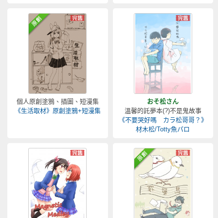
個人原創塗鴉、插圖、短漫集
おそ松さん
《生活取材》原創塗鴉+短漫集
溫馨的託夢本(?)不是鬼故事
《不要哭好嗎 カラ松哥哥？》
材木松/Totty魚パロ