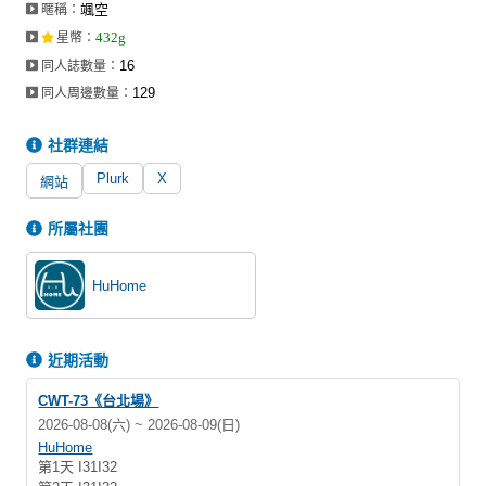
颯空
暱稱：
同人社團
432g
星幣
：
工作委託
16
同人誌數量：
129
同人周邊數量：
同人宣傳看板
社群連結
繪圖藝廊
Plurk
X
網站
交流中心
攤位轉讓區
所屬社團
會員功能選單
HuHome
會員中心
註冊會員
近期活動
登入
CWT-73《台北場》
2026-08-08(六) ~ 2026-08-09(日)
HuHome
第1天 I31I32