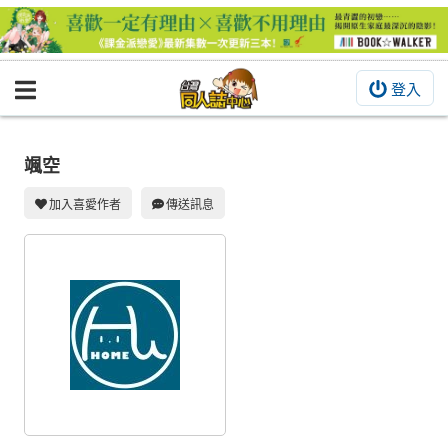
登入
BOOKY書集倉庫
同人作品
颯空
同人誌
加入喜愛作者
傳送訊息
同人周邊
同人數位作品
活動&消息
同人誌活動
最新消息
同人相關店家
宣傳&交流