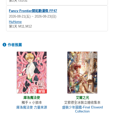
第2天 I31I32
Fancy Frontier開拓動漫祭 FF47
2026-08-21(五) ~ 2026-08-23(日)
HuHome
第1天 M11,M12
作者推薦
庫洛魔法使
艾爾之光
觸手 x 小狼本
艾索德全冰裝立繪收集本
庫洛魔法使 力量來源
盛裝少年圖鑑-Final Elsword
Collection