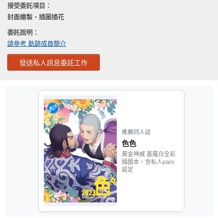
接受委託項目：
封面繪製、插圖插花
委託說明：
請參考 軌跡成員簡介
發送私人訊息委託工作
推薦同人誌
色色
黃金神威 基羅白全彩
插圖本，含私人paro
設定