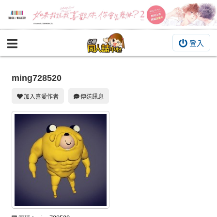
登入
BOOKY書集倉庫
同人作品
ming728520
同人誌
加入喜愛作者
傳送訊息
同人周邊
同人數位作品
活動&消息
同人誌活動
最新消息
同人相關店家
宣傳&交流