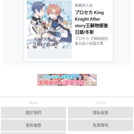
推薦同人誌
プロセカ King
Knight After
story王騎物語後
日談/冬彰
プロセカ 王騎物語的
後日談小短篇合集
About
Policy
關於我們
隱私政策
更新履歷
免責聲明