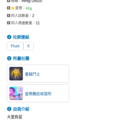
ming728520
暱稱：
同人社團
42g
星幣
：
2
同人誌數量：
工作委託
11
同人周邊數量：
同人宣傳看板
社群連結
繪圖藝廊
Plurk
X
交流中心
所屬社團
攤位轉讓區
會員功能選單
畫稿鬥士
會員中心
註冊會員
星際難民收容所
登入
自我介紹
大里負鼠