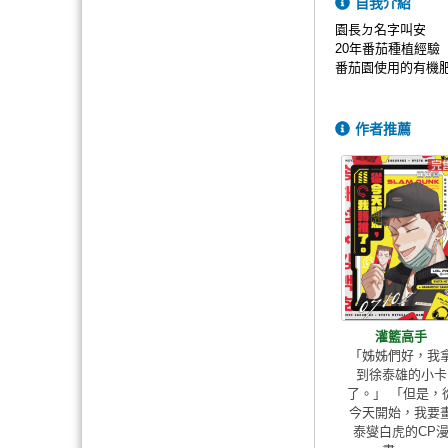
自我介紹
園長ㄉ名字叫安
20年番茄種植經驗
番茄園使用的有機
作者推薦
灌籃高手
「姊姊們好，我
到徐泰雄的小卡
了。」 「但是，
今天開始，我要
泰燮白虎的CP