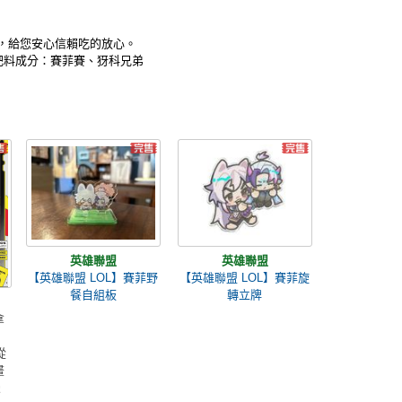
 ，給您安心信賴吃的放心。
肥料成分：賽菲賽、犽科兄弟
英雄聯盟
英雄聯盟
【英雄聯盟 LOL】賽菲野
【英雄聯盟 LOL】賽菲旋
餐自組板
轉立牌
拿
從
畫
漫