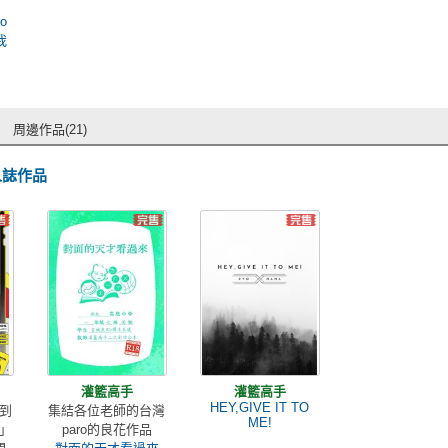
o
我
周邊作品(21)
人誌作品
灌籃高手
灌籃高手
HEY,GIVE IT TO
到
集結各位老師的台灣
ME!
」
paro的良花作品