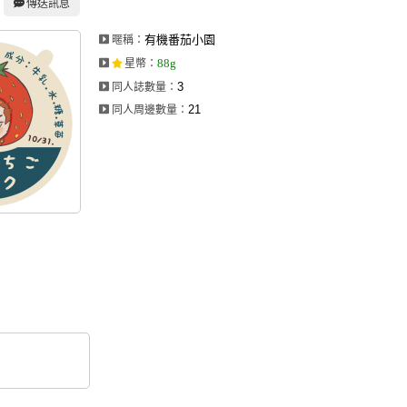
傳送訊息
有機番茄小園
暱稱：
88g
星幣
：
3
同人誌數量：
21
同人周邊數量：