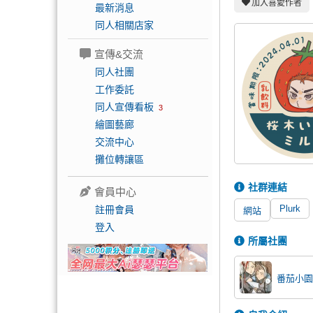
加入喜愛作者
最新消息
同人相關店家
宣傳&交流
同人社團
工作委託
同人宣傳看板
3
繪圖藝廊
交流中心
攤位轉讓區
社群連結
會員中心
Plurk
註冊會員
網站
登入
所屬社團
番茄小園