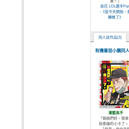
畫。」
良花 LOL選手Par
-《從今天開始，
轉推了》
同人誌作品(3)
有機番茄小園同
灌籃高手
「姊姊們好，我拿
徐泰雄的小卡了。