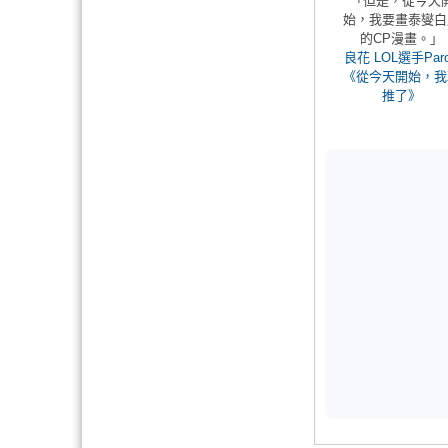
「但是，從今天
始，我要畫泰燮白
的CP漫畫。」
良花 LOL選手Paro
《從今天開始，我
推了》