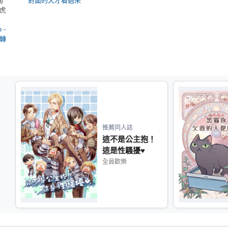
開
對面的天才看過來
虎
 -
轉
推薦同人誌
這不是公主抱！
這是性騷擾♥
全員歡樂