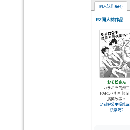
同人誌作品(4)
RZ同人誌作品
おそ松さん
カラおそ的姬王
PARO，打打鬧鬧
搞笑故事。
娶到假公主還能幸
快樂嗎?