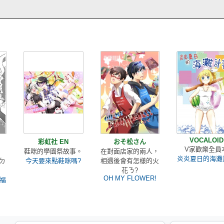
VOCALOID
彩虹社 EN
おそ松さん
V家歡樂全員
鞋咪的學園祭故事。
在對面店家的兩人，
炎炎夏日的海灘
ㄉ
今天要來點鞋咪嗎?
相遇後會有怎樣的火
花ㄋ?
OH MY FLOWER!
福