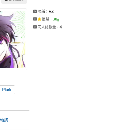
RZ
暱稱：
30g
星幣
：
4
同人誌數量：
Plurk
物語