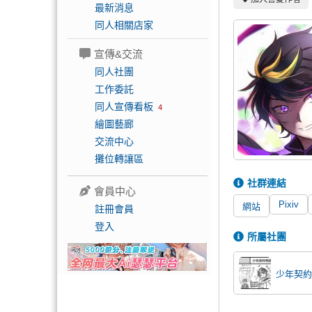
最新消息
同人相關店家
宣傳&交流
同人社團
工作委託
同人宣傳看板
4
繪圖藝廊
交流中心
攤位轉讓區
社群連結
會員中心
Pixiv
網站
註冊會員
登入
所屬社團
少年契約