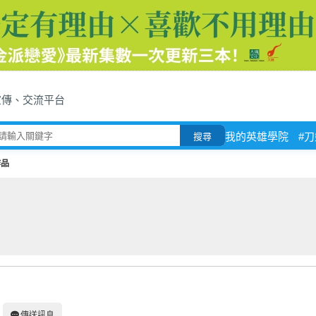
宣傳、交流平台
我的英雄學院
#
搜尋
作品
傳送訊息