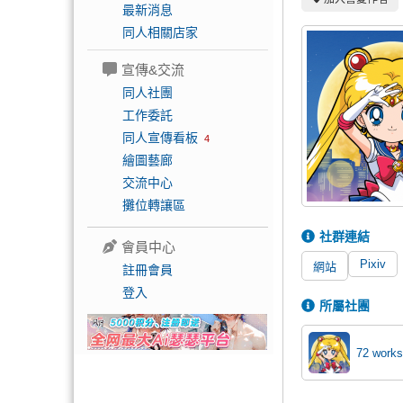
最新消息
同人相關店家
宣傳&交流
同人社團
工作委託
同人宣傳看板
4
繪圖藝廊
交流中心
攤位轉讓區
社群連結
會員中心
Pixiv
網站
註冊會員
登入
所屬社團
72 work