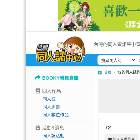
台灣的同人資訊集中
首頁
72的同人誌
BOOKY書集倉庫
同人作品
同人誌
同人周邊
同人數位作品
72
活動&消息
同人誌活動
加入喜愛作者