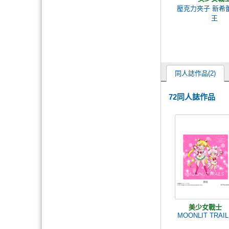
壓克力夾子 新希
王
同人誌作品(2)
72同人誌作品
美少女戰士
MOONLIT TRAI