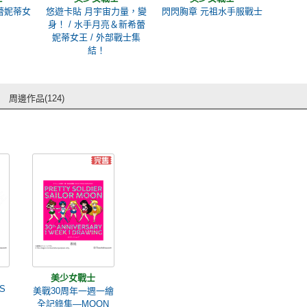
蕾妮蒂女
悠遊卡貼 月宇宙力量，變
閃閃胸章 元祖水手服戰士
身！ / 水手月亮＆新希蕾
妮蒂女王 / 外部戰士集
結！
周邊作品(124)
美少女戰士
LS
美戰30周年一週一繪
全記錄集―MOON