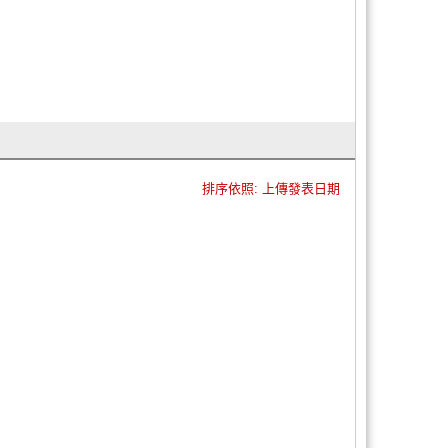
排序依照: 上傳發表日期