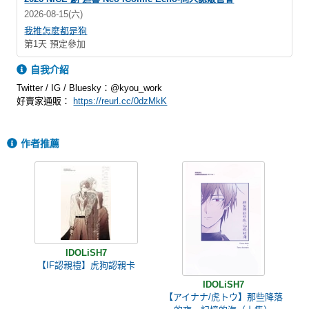
2026-08-15(六)
我推怎麼都是狗
第1天 預定參加
自我介紹
Twitter / IG / Bluesky：@kyou_work
好賣家通販：
https://reurl.cc/0dzMkK
作者推薦
IDOLiSH7
【IF認親禮】虎狗認親卡
IDOLiSH7
【アイナナ/虎トウ】那些降落