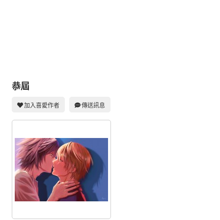
同人社團
工作委託
同人宣傳看板
繪圖藝廊
交流中心
恭屆
攤位轉讓區
加入喜愛作者
傳送訊息
會員功能選單
會員中心
註冊會員
登入