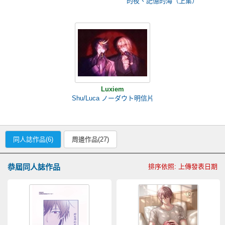
的夜、記憶的海（上集）
Luxiem
Shu/Luca ノーダウト明信片
同人誌作品(6)
周邊作品(27)
恭屆同人誌作品
排序依照: 上傳發表日期