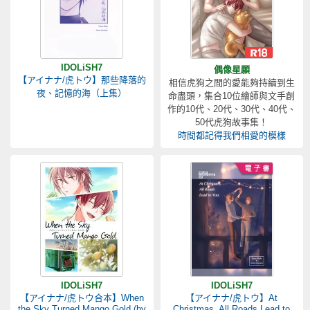
IDOLiSH7
偶像星願
【アイナナ/虎トウ】那些降落的
相信虎狗之間的愛能夠持續到生
夜、記憶的海（上集）
命盡頭，集合10位繪師與文手創
作的10代、20代、30代、40代、
50代虎狗故事集！
時間都記得我們相愛的模樣
IDOLiSH7
IDOLiSH7
【アイナナ/虎トウ合本】When
【アイナナ/虎トウ】At
the Sky Turned Mango Gold (by
Christmas, All Roads Lead to