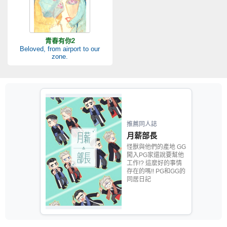
青春有你2
Beloved, from airport to our
zone.
推薦同人誌
月薪部長
怪獸與他們的產地 GG
闖入PG家還說要幫他
工作!? 這麼好的事情
存在的嗎!! PG和GG的
同居日記