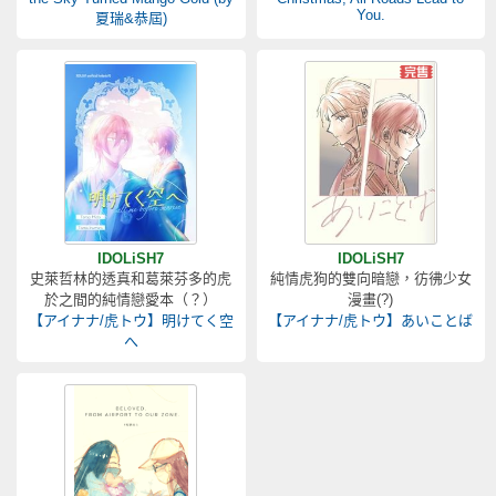
You.
夏瑞&恭屆)
IDOLiSH7
IDOLiSH7
史萊哲林的透真和葛萊芬多的虎
純情虎狗的雙向暗戀，彷彿少女
於之間的純情戀愛本（？）
漫畫(?)
【アイナナ/虎トウ】明けてく空
【アイナナ/虎トウ】あいことば
へ