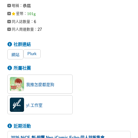
恭屆
暱稱：
101g
星幣
：
6
同人誌數量：
27
同人周邊數量：
社群連結
Plurk
網站
所屬社團
我推怎麼都是狗
yl.工作室
近期活動
2026 NiCE 創·迴響 Neo iComic Echo-同人誌販售會