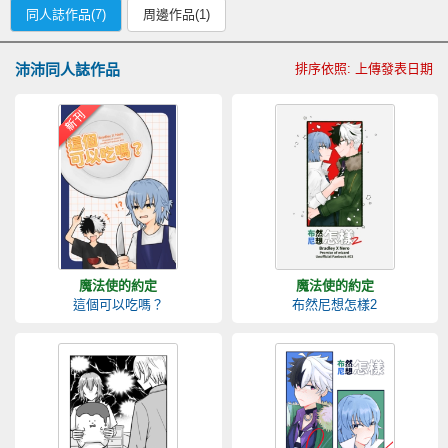
同人誌作品(7)
周邊作品(1)
沛沛同人誌作品
排序依照: 上傳發表日期
魔法使的約定
魔法使的約定
這個可以吃嗎？
布然尼想怎樣2