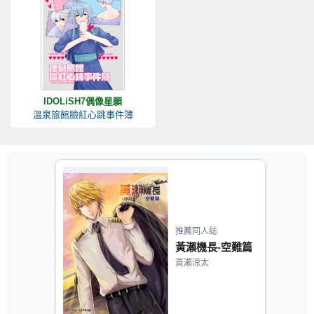
IDOLiSH7偶像星願
溫泉旅館臉紅心跳事件簿
推薦同人誌
黃瀨機長-空難篇
黃瀨涼太