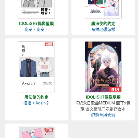
IDOLiSH7偶像星願
魔法使的約定
晚安，晚安。
布然尼想怎樣
魔法使的約定
IDOLiSH7偶像星願
搭檔，Again？
i7紀念日歌曲MEDiUM 園丁x貴
族 圖文接龍二次創作合本
酢漿草與玫瑰