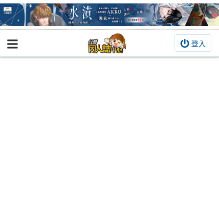
登入
BOOKY書集倉庫
同人作品
同人誌
同人周邊
同人數位作品
活動&消息
同人誌活動
最新消息
同人相關店家
宣傳&交流