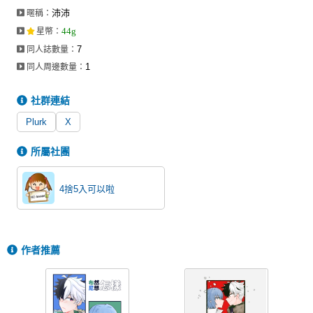
沛沛
暱稱：
44g
星幣
：
7
同人誌數量：
1
同人周邊數量：
社群連結
Plurk
X
所屬社團
4捨5入可以啦
作者推薦