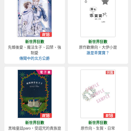
新世界狂歡
新世界狂歡
先婚後愛、魔法生子、囚禁、強
原作歡樂向，大伊小崑
制愛
誰是乖寶寶？
傳聞中的北方公爵
新世界狂歡
新世界狂歡
黑暗童話paro，受詛咒的貴族崑
原作向、生賀、日常