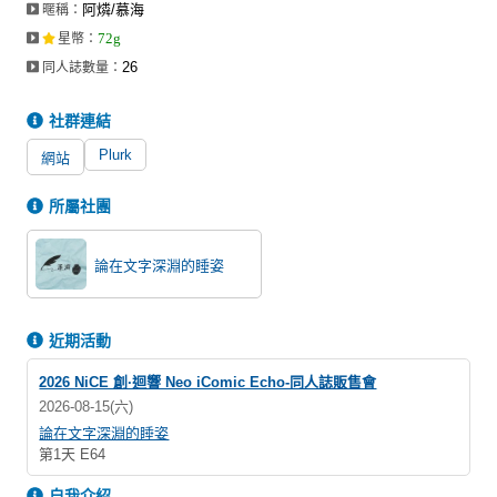
阿燐/慕海
暱稱：
同人社團
72g
星幣
：
工作委託
26
同人誌數量：
同人宣傳看板
社群連結
繪圖藝廊
Plurk
網站
交流中心
所屬社團
攤位轉讓區
論在文字深淵的睡姿
會員功能選單
會員中心
近期活動
註冊會員
2026 NiCE 創·迴響 Neo iComic Echo-同人誌販售會
登入
2026-08-15(六)
論在文字深淵的睡姿
第1天 E64
自我介紹