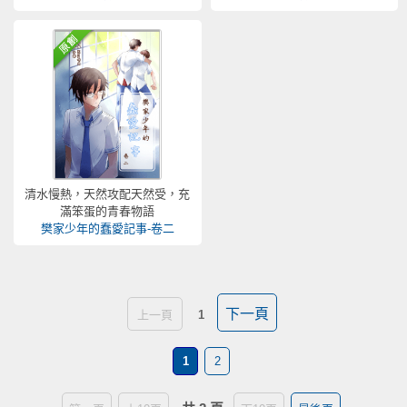
清水慢熱，天然攻配天然受，充
滿笨蛋的青春物語
樊家少年的蠢愛記事-卷二
下一頁
上一頁
1
1
2