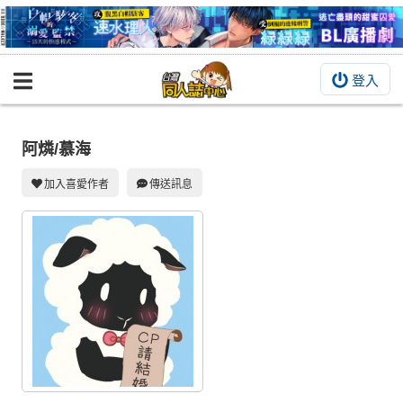
登入
BOOKY書集倉庫
同人作品
阿燐/慕海
同人誌
加入喜愛作者
傳送訊息
同人周邊
同人數位作品
活動&消息
同人誌活動
最新消息
同人相關店家
宣傳&交流