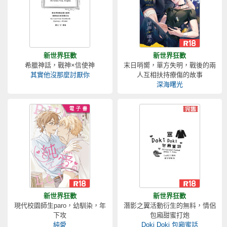
新世界狂歡
新世界狂歡
希臘神話，戰神×信使神
末日哨嚮，單方失明，戰後的兩
其實他沒那麼討厭你
人互相扶持療傷的故事
深海曙光
新世界狂歡
新世界狂歡
現代校園師生paro，幼馴染，年
潛影之翼活動衍生的無料，情侶
下攻
包廂甜蜜打炮
純愛
Doki Doki 包廂蜜話