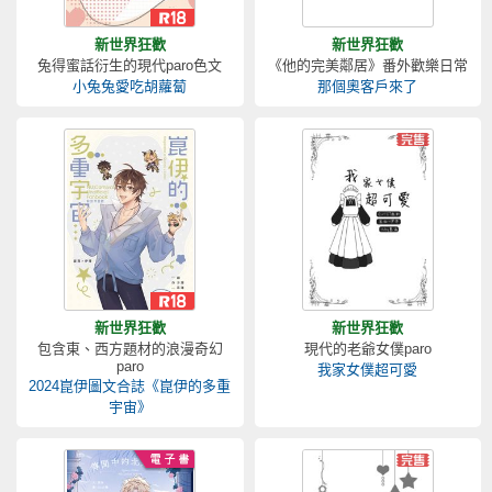
新世界狂歡
新世界狂歡
兔得蜜話衍生的現代paro色文
《他的完美鄰居》番外歡樂日常
小兔兔愛吃胡蘿蔔
那個奧客戶來了
新世界狂歡
新世界狂歡
包含東、西方題材的浪漫奇幻
現代的老爺女僕paro
paro
我家女僕超可愛
2024崑伊圖文合誌《崑伊的多重
宇宙》