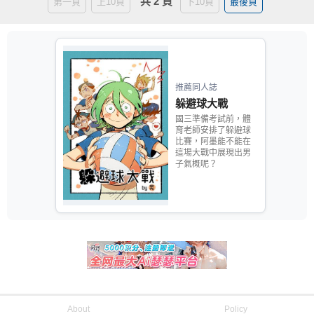
共 2 頁
第一頁
上10頁
下10頁
最後頁
推薦同人誌
躲避球大戰
國三準備考試前，體
育老師安排了躲避球
比賽，阿墨能不能在
這場大戰中展現出男
子氣概呢？
About
Policy