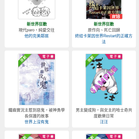
新世界狂歡
新世界狂歡
現代paro，純愛交往
原作向、死亡回歸
他的完美鄰居
終結卡萊因世界Restart的正確方
法
鐵齒實況主惹到惡鬼，被神勇學
男主變成狗，與女主的哈士奇共
長保護的故事
度歡樂日常
世界上沒有鬼
汪汪