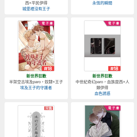
西×平民伊得
永恆的瞬間
城堡裡沒有王子
新世界狂歡
新世界狂歡
半架空古埃及paro，奴隸×王子
中世紀奇幻paro，血族崑西×人
埃及王子的守護者
類伊得
血色誘惑