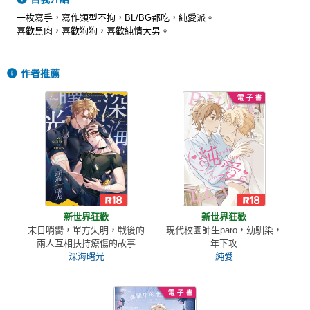
一枚寫手，寫作類型不拘，BL/BG都吃，純愛派。
喜歡黑肉，喜歡狗狗，喜歡純情大男。
作者推薦
新世界狂歡
新世界狂歡
末日哨嚮，單方失明，戰後的
現代校園師生paro，幼馴染，
兩人互相扶持療傷的故事
年下攻
深海曙光
純愛