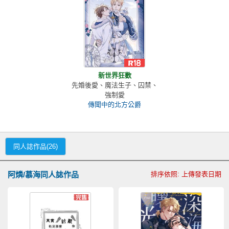
新世界狂歡
先婚後愛、魔法生子、囚禁、
強制愛
傳聞中的北方公爵
同人誌作品(26)
阿燐/慕海同人誌作品
排序依照: 上傳發表日期