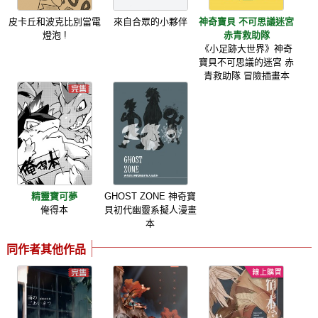
皮卡丘和波克比別當電
來自合眾的小夥伴
神奇寶貝 不可思議迷宮
燈泡 !
赤青救助隊
《小足跡大世界》神奇
寶貝不可思議的迷宮 赤
青救助隊 冒險插畫本
精靈寶可夢
GHOST ZONE 神奇寶
俺得本
貝初代幽靈系擬人漫畫
本
同作者其他作品