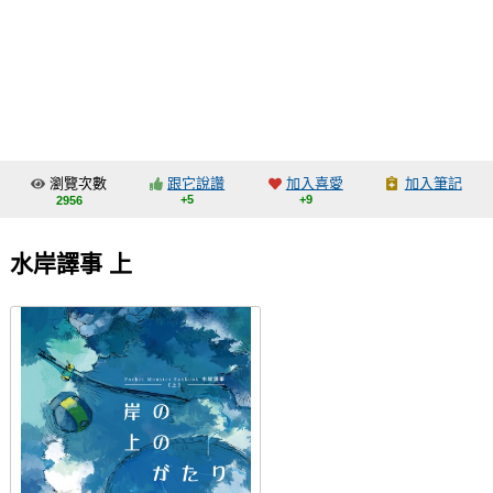
同人社團
工作委託
同人宣傳看板
繪圖藝廊
瀏覽次數
跟它說讚
加入喜愛
加入筆記
交流中心
+5
+9
2956
攤位轉讓區
水岸譯事 上
會員功能選單
會員中心
註冊會員
登入