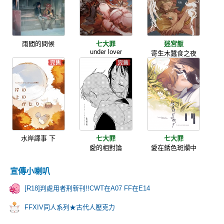
雨間的問候
七大罪
迷宮飯
under lover
寄生木蠶食之夜
水岸譯事 下
七大罪
七大罪
愛的相對論
愛在銹色斑斕中
宣傳小喇叭
[R18]判處用者刑新刊!!CWT在A07 FF在E14
FFXIV同人系列★古代人壓克力