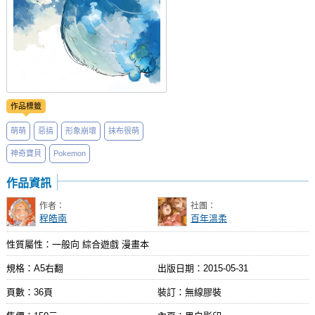
作品標籤
萌萌
惡搞
形象崩壞
抹布很萌
神奇寶貝
Pokemon
作品資訊
作者：
社團：
程皓南
百年溫柔
性質屬性：一般向 綜合遊戲 漫畫本
規格：A5右翻
出版日期：
2015-05-31
頁數：36頁
裝訂：無線膠裝