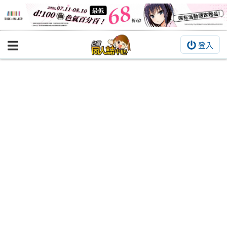
登入
BOOKY書集倉庫
同人作品
同人誌
同人周邊
同人數位作品
活動&消息
同人誌活動
最新消息
同人相關店家
宣傳&交流