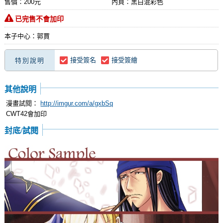
售價：200元
內頁：黑白混彩色
已完售不會加印
本子中心：郭賈
接受簽名
接受簽繪
特別說明
其他說明
漫畫試閱：
http://imgur.com/a/gxbSq
CWT42會加印
封底/試閱