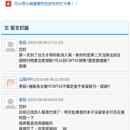
可以帶小梅蕾爾吃吃好吃的打卡棒！！
生 留言討論
香菇
(2015-08-08 17:11:10)
您好
第一天到了台北才得知取消入場，無奈的是第二天沒辦法前往
請問刊物要怎麼領取?可以到CWT41領嗎?還是要通販?
謝謝
山陽/RN
(2015-08-08 22:58:50)
香菇>通販為主喔!!CWT41不確定會不會留既刊，感謝!!
香菇
(2015-08-09 00:03:20)
您好
目前已找到人幫我代領了，明天如果我的本子沒被拿走可否在通
知我一下
我再看是改用通販的
麻煩您了，非常感謝M(_ _)M