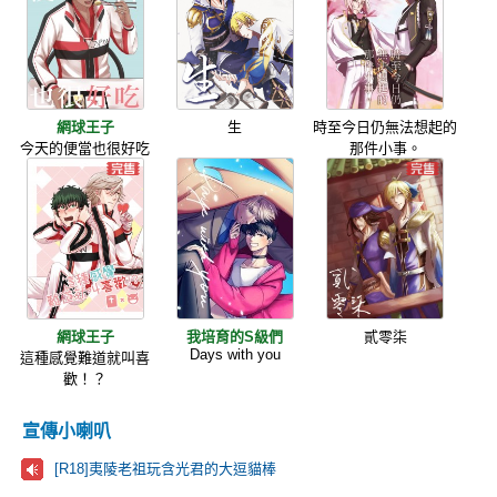
網球王子
生
時至今日仍無法想起的
今天的便當也很好吃
那件小事。
網球王子
我培育的S級們
貳零柒
Days with you
這種感覺難道就叫喜
歡！？
宣傳小喇叭
[R18]夷陵老祖玩含光君的大逗貓棒