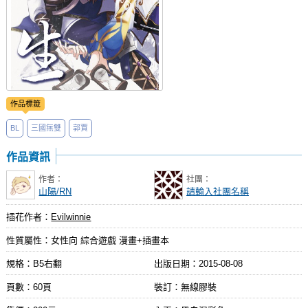
作品標籤
BL
三國無雙
郭賈
作品資訊
作者：
社團：
山陽/RN
請輸入社團名稱
插花作者：
Evilwinnie
性質屬性：女性向 綜合遊戲 漫畫+插畫本
規格：B5右翻
出版日期：
2015-08-08
頁數：60頁
裝訂：無線膠裝