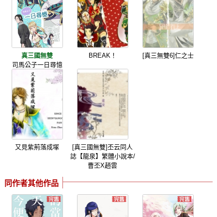
真三國無雙
BREAK！
[真三無雙6]仁之士
司馬公子一日尋憶
又見紫荊落成塚
[真三國無雙]丕云同人
誌【龍泉】繁體小說本/
曹丕X趙雲
同作者其他作品