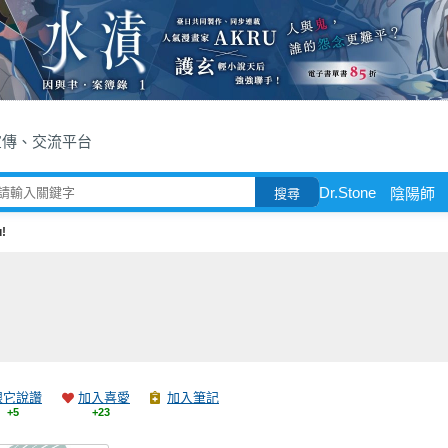
宣傳、交流平台
Dr.Stone
陰陽師
搜尋
!
跟它說讚
加入喜愛
加入筆記
+5
+23