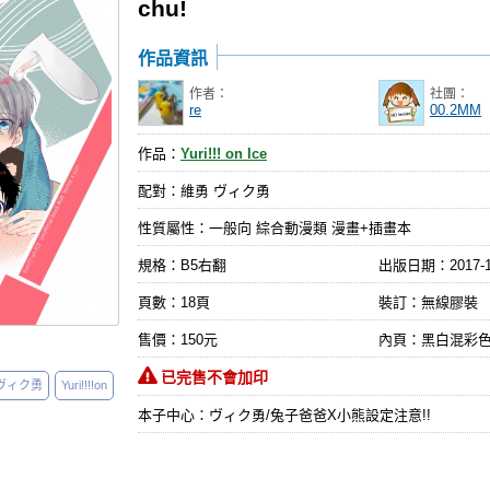
chu!
作品資訊
作者：
社團：
re
00.2MM
作品：
Yuri!!! on Ice
配對：維勇 ヴィク勇
性質屬性：一般向 綜合動漫類 漫畫+插畫本
規格：B5右翻
出版日期：
2017-
頁數：18頁
裝訂：無線膠裝
售價：150元
內頁：黑白混彩
已完售不會加印
ヴィク勇
Yuri!!!!on
本子中心：ヴィク勇/兔子爸爸X小熊設定注意!!