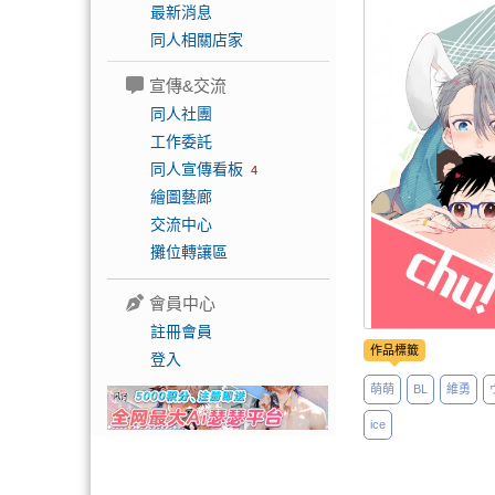
最新消息
同人相關店家
宣傳&交流
同人社團
工作委託
同人宣傳看板
4
繪圖藝廊
交流中心
攤位轉讓區
會員中心
註冊會員
作品標籤
登入
萌萌
BL
維勇
ice