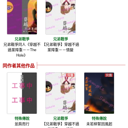
兄弟戰爭
兄弟戰爭
兄弟戰爭同人《穿越不
【兄弟戰爭】穿越不過
過業障重－－The
業障重－－情變
Hole》
同作者其他作品
特殊傳說
兄弟戰爭
特殊傳說
並肩而行
【兄弟戰爭】穿越不過
未若柳絮因風起