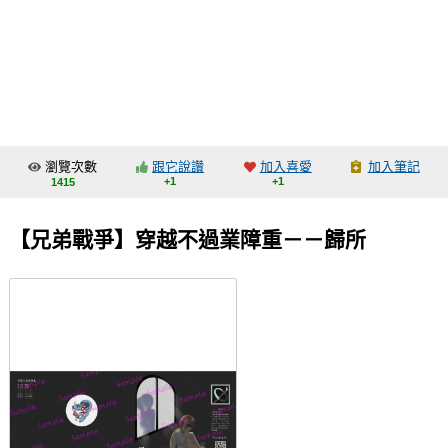
同人社團
工作委託
同人宣傳看板
繪圖藝廊
瀏覽次數
跟它說讚
加入喜愛
加入筆記
交流中心
+1
+1
1415
攤位轉讓區
【兄弟戰爭】穿越不過業障重－－歸所
會員功能選單
會員中心
註冊會員
登入