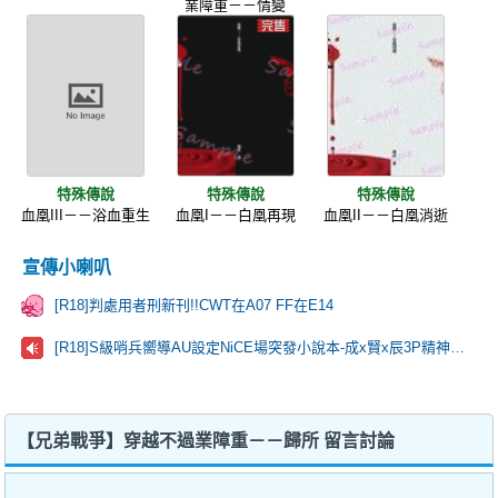
業障重－－情變
特殊傳說
特殊傳說
特殊傳說
血凰III－－浴血重生
血凰I－－白凰再現
血凰II－－白凰消逝
宣傳小喇叭
[R18]判處用者刑新刊!!CWT在A07 FF在E14
[R18]S級哨兵嚮導AU設定NiCE場突發小說本-成x賢x辰3P精神疏導+靈肉合一🫶
【兄弟戰爭】穿越不過業障重－－歸所 留言討論