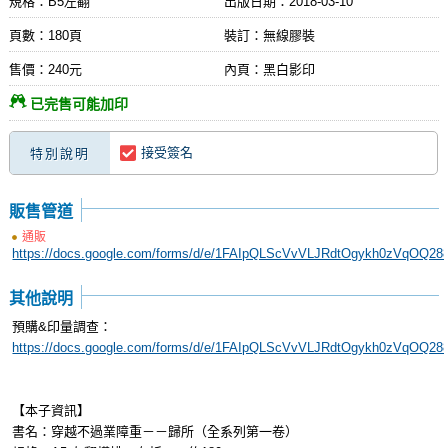
規格：B5左翻
出版日期：
2018-03-10
頁數：180頁
裝訂：無線膠裝
售價：240元
內頁：黑白影印
已完售可能加印
接受簽名
特別說明
販售管道
通販
https://docs.google.com/forms/d/e/1FAIpQLScVvVLJRdtOgykh0zVqOQ2
其他說明
預購&印量調查：
https://docs.google.com/forms/d/e/1FAIpQLScVvVLJRdtOgykh0zVqOQ2
【本子資訊】
書名：穿越不過業障重－－歸所（全系列第一卷）