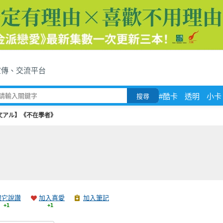
宣傳、交流平台
#酷卡
透明
小卡
搜尋
文アル】《不在學者》
跟它說讚
加入喜愛
加入筆記
+1
+1