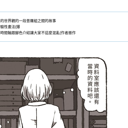
メ的世界觀的一段普羅組之間的故事
驗性畫法(爆
時間軸跟腳色介紹讓大家不這麼混亂(作者振作