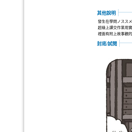
其他說明
發生在學問ノスス
超級上課交作業用實
裡面有附上故事觀的
封底/試閱