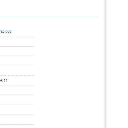
acloud
08-11