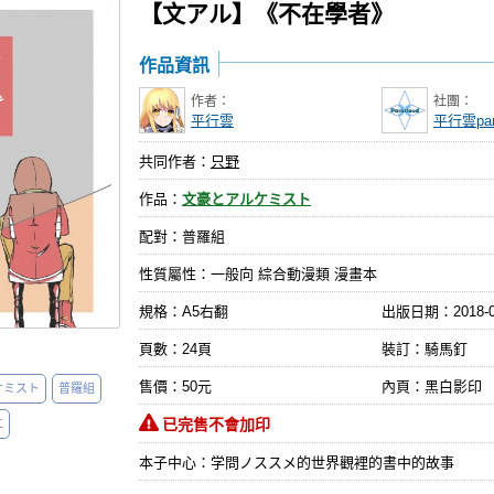
【文アル】《不在學者》
作品資訊
作者：
社團：
平行雲
平行雲par
共同作者：
只野
作品：
文豪とアルケミスト
配對：普羅組
性質屬性：一般向 綜合動漫類 漫畫本
規格：A5右翻
出版日期：
2018-
頁數：24頁
裝訂：騎馬釘
售價：50元
內頁：黑白影印
ケミスト
普羅組
已完售不會加印
二
本子中心：学問ノススメ的世界觀裡的書中的故事