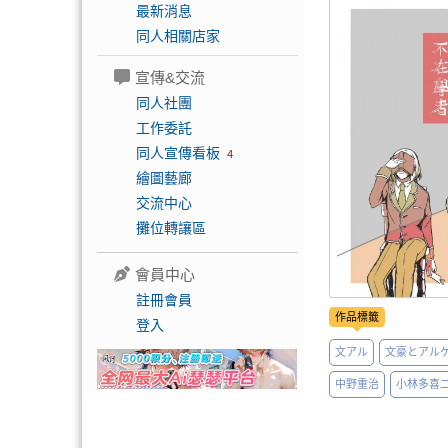
最新消息
同人相關店家
宣傳&交流
同人社團
工作委託
同人宣傳看板
4
繪圖藝廊
交流中心
攤位轉讓區
會員中心
註冊會員
作品標籤
登入
文アル
文豪とアル
中野重治
小林多喜