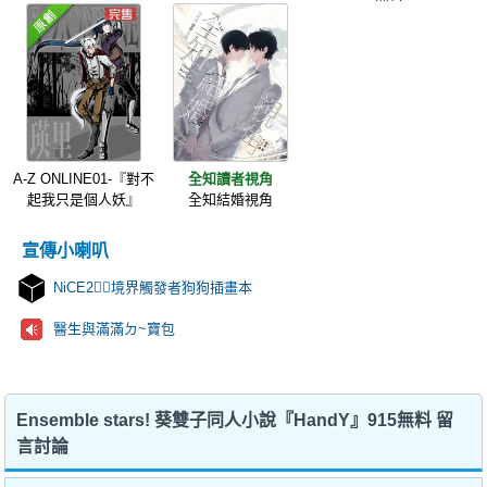
A-Z ONLINE01-『對不
全知讀者視角
起我只是個人妖』
全知結婚視角
宣傳小喇叭
NiCE2🐕‍🦺境界觸發者狗狗插畫本
醫生與滿滿ㄉ~寶包
Ensemble stars! 葵雙子同人小說『HandY』915無料 留
言討論