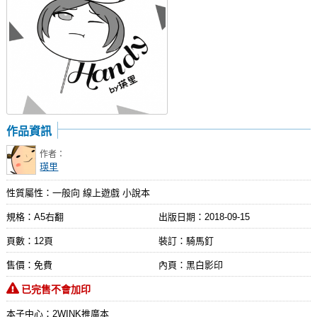
作品資訊
作者：
瑛里
性質屬性：一般向 線上遊戲 小說本
規格：A5右翻
出版日期：
2018-09-15
頁數：12頁
裝訂：騎馬釘
售價：免費
內頁：黑白影印
已完售不會加印
本子中心：2WINK推廣本