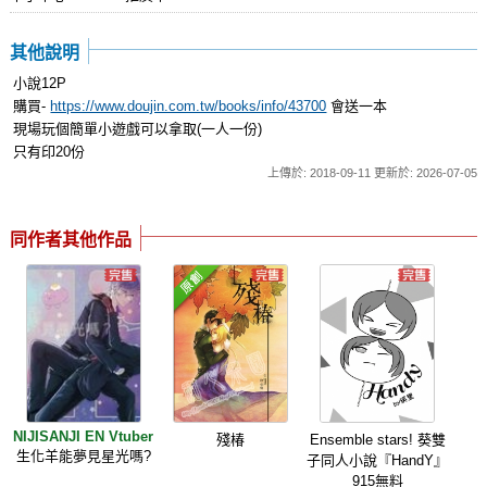
其他說明
小說12P
購買-
https://www.doujin.com.tw/books/info/43700
會送一本
現場玩個簡單小遊戲可以拿取(一人一份)
只有印20份
上傳於: 2018-09-11 更新於: 2026-07-05
同作者其他作品
NIJISANJI EN Vtuber
殘椿
Ensemble stars! 葵雙
生化羊能夢見星光嗎?
子同人小說『HandY』
915無料