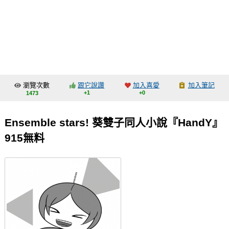
同人社團
工作委託
同人宣傳看板
繪圖藝廊
瀏覽次數
跟它說讚
加入喜愛
加入筆記
交流中心
+1
+0
1473
攤位轉讓區
Ensemble stars! 葵雙子同人小說『HandY』
會員功能選單
915無料
會員中心
註冊會員
登入