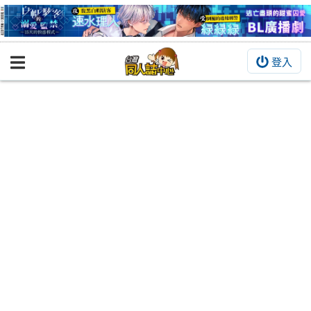
登入
BOOKY書集倉庫
同人作品
同人誌
同人周邊
同人數位作品
活動&消息
同人誌活動
最新消息
同人相關店家
宣傳&交流