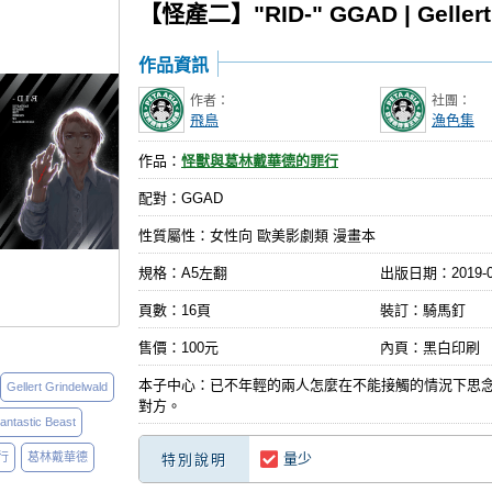
【怪產二】"RID-" GGAD | Gellert 
作品資訊
作者：
社團：
飛鳥
漁色集
作品：
怪獸與葛林戴華德的罪行
配對：GGAD
性質屬性：女性向 歐美影劇類 漫畫本
規格：A5左翻
出版日期：
2019-
頁數：16頁
裝訂：騎馬釘
售價：100元
內頁：黑白印刷
本子中心：已不年輕的兩人怎麼在不能接觸的情況下思
Gellert Grindelwald
對方。
antastic Beast
行
葛林戴華德
量少
特別說明