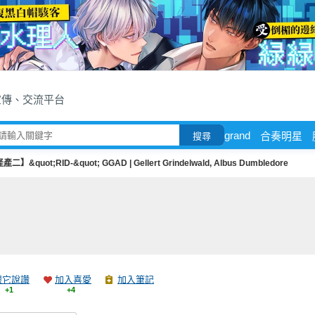
宣傳、交流平台
grand
合奏明星
搜尋
產二】&quot;RID-&quot; GGAD | Gellert Grindelwald, Albus Dumbledore
跟它說讚
加入喜愛
加入筆記
+1
+4