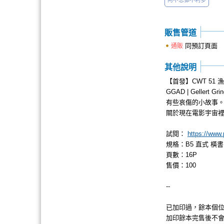
阿不思鄧不利多
販售管道
同預訂頁面
通販
其他說明
【首發】CWT 51 漁色集
GGAD | Gellert Gri
有些哀傷的小故事
關於現在電影宇宙
試閱：
https://www
規格：B5 直式 橫書
頁數：16P
售價：100
--
已加印過，餘本個
加印餘本完售後不