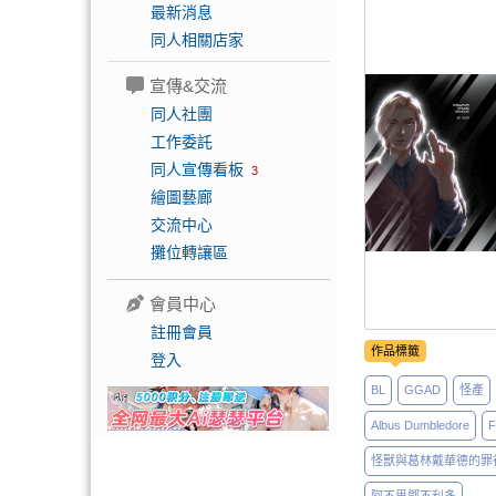
最新消息
同人相關店家
宣傳&交流
同人社團
工作委託
同人宣傳看板
3
繪圖藝廊
交流中心
攤位轉讓區
會員中心
註冊會員
作品標籤
登入
BL
GGAD
怪產
Albus Dumbledore
F
怪獸與葛林戴華德的罪