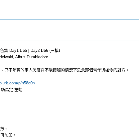
 Day1 B65 | Day2 B66 (三樓)
ndelwald, Albus Dumbledore
。
裡、已不年輕的兩人怎麼在不能接觸的情況下思念那個當年與如今的對方。
.plurk.com/p/n58c0h
 騎馬定 左翻
位數。
會再加印。