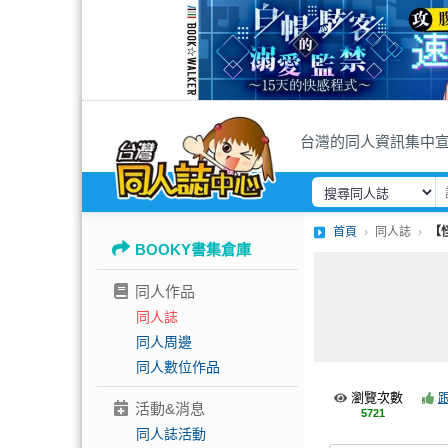
台灣的同人資訊集中
首頁
同人誌
【怪
BOOKY書集倉庫
同人作品
同人誌
同人周邊
同人數位作品
瀏覽次數
活動&消息
5721
同人誌活動