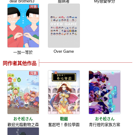
dear brothers》
臆病者
My戀愛學分
Over Game
一加一等於
同作者其他作品
おそ松さん
戰鎚
おそ松さん
歡迎光臨動物之森
奮起吧！泰拉學園
青行燈的家族方案