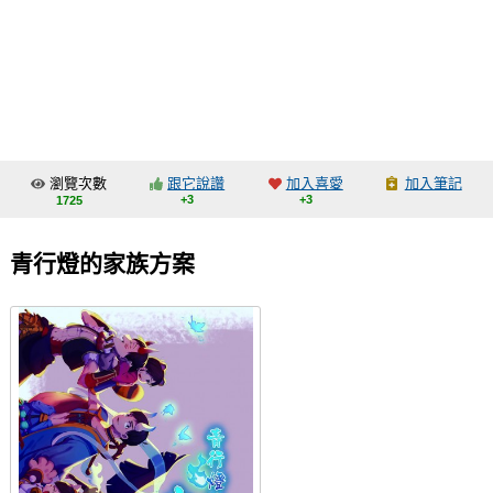
同人社團
工作委託
同人宣傳看板
繪圖藝廊
瀏覽次數
跟它說讚
加入喜愛
加入筆記
交流中心
+3
+3
1725
攤位轉讓區
青行燈的家族方案
會員功能選單
會員中心
註冊會員
登入