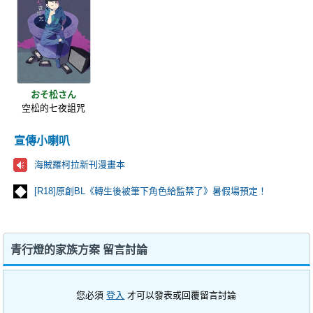
おそ松さん
空松的七夜詛咒
宣傳小喇叭
海賊羅柯拉新刊漫畫本
[R18]原創BL《轉生後被筆下角色給監禁了》暑假場預定！
青行燈的家族方案 留言討論
您必須
登入
才可以發表或回覆留言討論