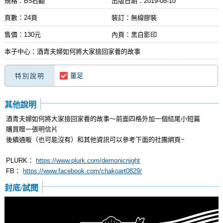
規格：B5右翻
出版日期：
2019-08-10
頁數：24頁
裝訂：無線膠裝
售價：130元
內頁：黑白影印
本子中心：酒青夫婦如何將大家撿回家養的故事
量足
特別說明
其他說明
酒青夫婦如何將大家撿回家養的故事～前面四格外加一個結尾小短篇
購買贈一張明信片
後續通販（也可能沒有）和其他資訊可以參考下面的社團網頁~
PLURK：
https://www.plurk.com/demonicnight
FB：
https://www.facebook.com/chakoart0829/
封底/試閱