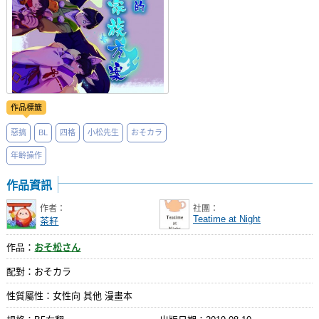
作品標籤
惡搞
BL
四格
小松先生
おそカラ
年齡操作
作品資訊
作者：
社團：
Teatime at Night
茶籽
作品：
おそ松さん
配對：おそカラ
性質屬性：女性向 其他 漫畫本