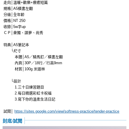
走向│溫暖+歡樂+療癒短篇
規格│A5橫書左翻
分級│全年齡
價格│NT 250
收錄│5w字up
ＣＰ│衆獨、謀夢、尚秀
特典│A5筆記本
└尺寸
本體│A5／騎馬釘／橫書左翻
內頁│30P／18行／行高9mm
材質│100g 米道林
└設計
1.三十日練習題目
2.每日精選彩虹卡祝福
3.寫下你的溫柔生活日記
試閱│
https://sites.google.com/view/softness-practice/tender-practice
封底/試閱