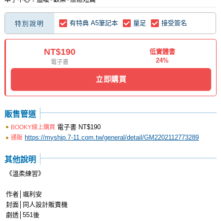
有特典 A5筆記本
量足
接受簽名
特別說明
NT$190
低實體書
24%
電子書
立即購買
販售管道
電子書
NT$190
BOOKY線上購買
https://myship.7-11.com.tw/general/detail/GM2202112773289
通販
其他說明
《溫柔練習》
作者│颯利安
封面│同人設計販賣機
劇透│551後