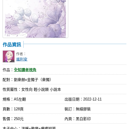
作品資訊
作者：
颯利安
作品：
全知讀者視角
配對：劉衆赫x金獨子（衆獨）
性質屬性：女性向 輕小說類 小說本
規格：A5左翻
出版日期：
2022-12-11
頁數：128頁
裝訂：無線膠裝
售價：250元
內頁：黑白影印
本子中心：溫暖+歡樂+療癒短篇