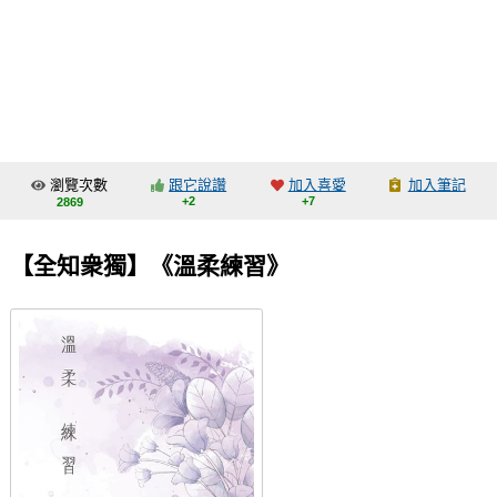
同人社團
工作委託
同人宣傳看板
繪圖藝廊
瀏覽次數
跟它說讚
加入喜愛
加入筆記
交流中心
+2
+7
2869
攤位轉讓區
【全知衆獨】《溫柔練習》
會員功能選單
會員中心
註冊會員
登入