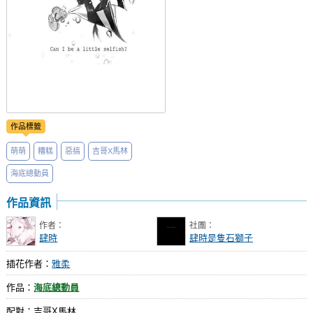
作品標籤
萌萌
糟糕
惡搞
吉哥X馬林
海底總動員
作品資訊
作者：
社團：
肆時
肆時是隻石獅子
插花作者：
雅柔
作品：
海底總動員
配對：吉哥X馬林