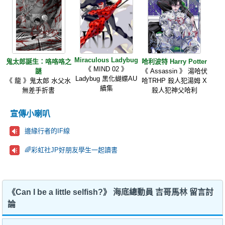
Miraculous Ladybug
鬼太郎誕生：咯咯咯之
哈利波特 Harry Potter
《 MIND 02 》
謎
《 Assassin 》 湯哈伏
Ladybug 黑化蝴蝶AU
《 龍 》鬼太郎 水父水
哈TRHP 殺人犯湯姆 X
續集
無差手折書
殺人犯神父哈利
宣傳小喇叭
邊緣行者的IF線
🌈彩虹社JP好朋友學生一起讀書
《Can I be a little selfish?》 海底總動員 吉哥馬林 留言討
論