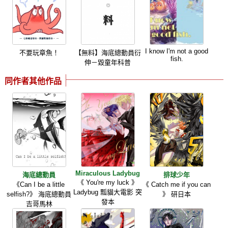
I know I'm not a good
不要玩章魚！
【無料】海底總動員衍
fish.
伸－毀童年科普
同作者其他作品
Miraculous Ladybug
海底總動員
排球少年
《 You're my luck 》
《Can I be a little
《 Catch me if you can
Ladybug 瓢貓大電影 突
selfish?》 海底總動員
》 研日本
發本
吉哥馬林