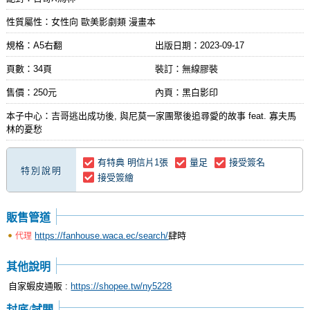
性質屬性：女性向 歐美影劇類 漫畫本
規格：A5右翻
出版日期：
2023-09-17
頁數：34頁
裝訂：無線膠裝
售價：250元
內頁：黑白影印
本子中心：吉哥逃出成功後, 與尼莫一家團聚後追尋愛的故事 feat. 寡夫馬
林的憂愁
有特典 明信片1張
量足
接受簽名
特別說明
接受簽繪
販售管道
https://fanhouse.waca.ec/search/
肆時
代理
其他說明
自家蝦皮通販 :
https://shopee.tw/ny5228
封底/試閱