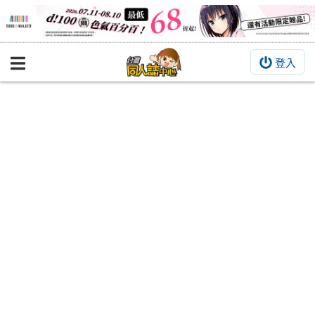
登入
BOOKY書集倉庫
同人作品
同人誌
同人周邊
同人數位作品
活動&消息
同人誌活動
最新消息
同人相關店家
宣傳&交流