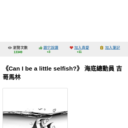
同人社團
工作委託
同人宣傳看板
繪圖藝廊
瀏覽次數
跟它說讚
加入喜愛
加入筆記
交流中心
+3
+11
13349
攤位轉讓區
《Can I be a little selfish?》 海底總動員 吉
會員功能選單
哥馬林
會員中心
註冊會員
登入