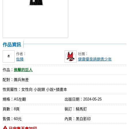
作品資訊
作者：
社團：
佐降
健康優良過期青少年
作品：
進擊的巨人
配對：團兵無差
性質屬性：女性向 小說類 小說+插畫本
規格：A5左翻
出版日期：
2024-05-25
頁數：8頁
裝訂：騎馬釘
售價：60元
內頁：黑白影印
已完售不會加印