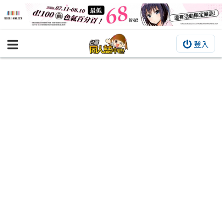
登入
BOOKY書集倉庫
同人作品
同人誌
同人周邊
同人數位作品
活動&消息
同人誌活動
最新消息
同人相關店家
宣傳&交流