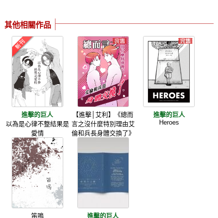
其他相關作品
進擊的巨人
【進擊│艾利】《總而
進擊的巨人
Heroes
以為是心律不整結果是
言之沒什麼特別理由艾
愛情
倫和兵長身體交換了》
笛鳴
進擊的巨人