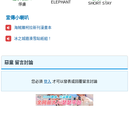
ELEPHANT
SHORT STAY
俘虜
宣傳小喇叭
海賊羅柯拉新刊漫畫本
冰之城牆湊雪貼紙組！
惡童 留言討論
您必須
登入
才可以發表或回覆留言討論