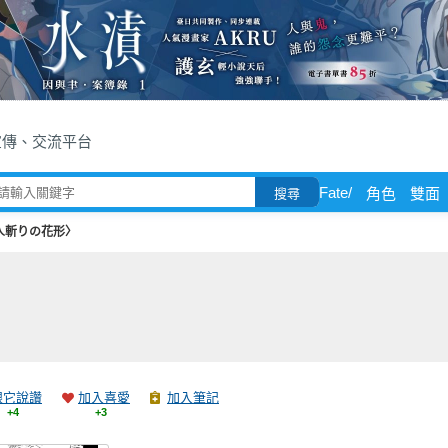
宣傳、交流平台
Fate/
角色
雙面
搜尋
人斬りの花形〉
跟它說讚
加入喜愛
加入筆記
+4
+3