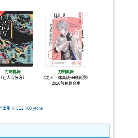
刀劍亂舞
刀劍亂舞
《在大海彼方》
《男人，你真該死的浪漫》
2026般長義合本
彩插畫集 NICE2 N03 ytone