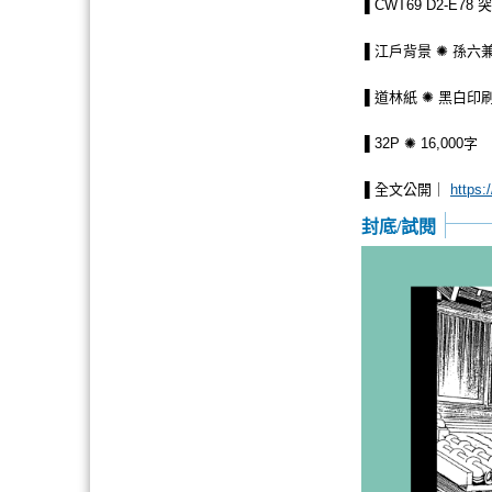
▌CWT69 D2-E7
▌江戶背景 ✺ 孫六
▌道林紙 ✺ 黑白印刷
▌32P ✺ 16,000字
▌全文公開｜
https:
封底/試閱