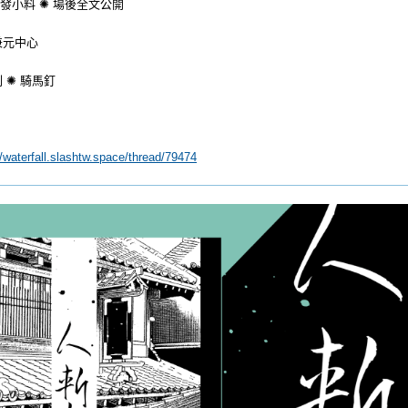
8 突發小料 ✺ 場後全文公開
兼元中心
 ✺ 騎馬釘
//waterfall.slashtw.space/thread/79474