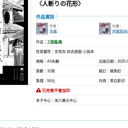
〈人斬りの花形〉
作品資訊
作者：
社團：
天緒
阿嬤欸孫
作品：
刀劍亂舞
性質屬性：女性向 綜合遊戲 小說本
規格：A5右翻
出版日期：
2025-
頁數：32頁
裝訂：騎馬釘
售價：50元
內頁：黑白影印
已完售不會加印
本子中心：孫六兼元中心