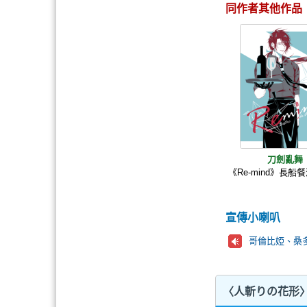
同作者其他作品
刀劍亂舞
《Re-mind》長船
宣傳小喇叭
哥倫比婭、桑多
〈人斬りの花形〉