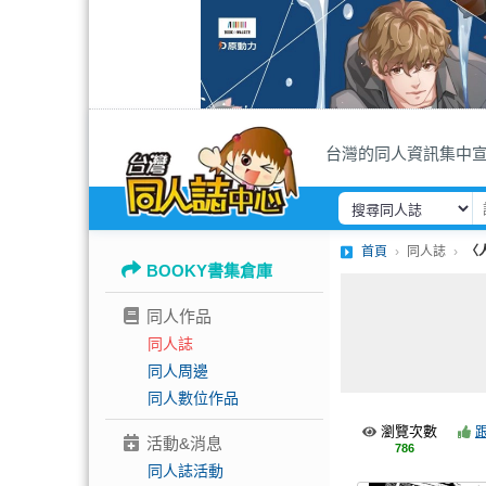
台灣的同人資訊集中
首頁
同人誌
〈
BOOKY書集倉庫
同人作品
同人誌
同人周邊
同人數位作品
瀏覽次數
活動&消息
786
同人誌活動