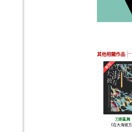
其他相關作品
刀劍亂舞
《在大海彼