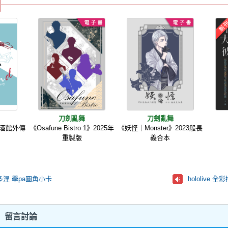
刀劍亂舞
刀劍亂舞
餐酒館外傳
《Osafune Bistro 1》2025年
《妖怪｜Monster》2023般長
重製版
義合本
涅 學pa圓角小卡
hololive 全
 留言討論