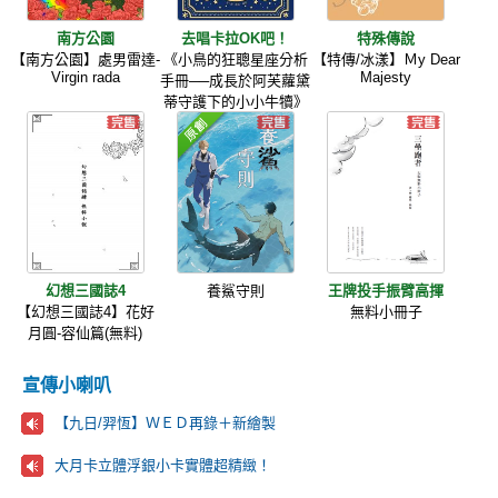
南方公園
去唱卡拉OK吧！
特殊傳說
【南方公園】處男雷達-
《小鳥的狂聰星座分析
【特傳/冰漾】Ｍy Dear
Virgin rada
Majesty
手冊──成長於阿芙蘿黛
蒂守護下的小小牛犢》
幻想三國誌4
養鯊守則
王牌投手振臂高揮
【幻想三國誌4】花好
無料小冊子
月圓-容仙篇(無料)
宣傳小喇叭
【九日/羿恆】ＷＥＤ再錄＋新繪製
大月卡立體浮銀小卡實體超精緻！