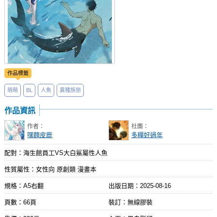
作品標籤
萌萌
BL
人魚
異種族戀
作品資訊
作者：
社團：
嘿麵皮鹿
多糧好過年
配對：海生館員工VS大白鯊屬性人魚
性質屬性：女性向 原創類 漫畫本
規格：A5右翻
出版日期：
2025-08-16
頁數：66頁
裝訂：無線膠裝