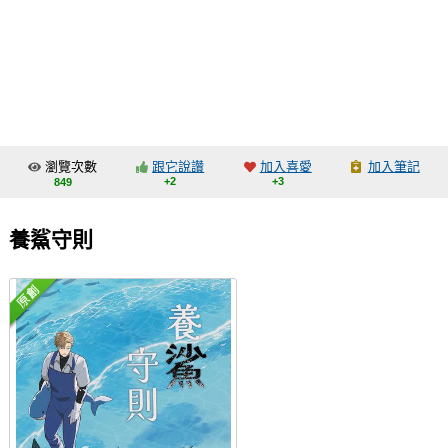
同人社團
工作委託
同人宣傳看板
繪圖藝廊
瀏覽次數
跟它說讚
加入喜愛
加入筆記
交流中心
+2
+3
849
攤位轉讓區
養鯊守則
會員功能選單
會員中心
註冊會員
登入