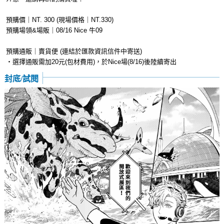
預購價｜NT. 300 (現場價格｜NT.330)
預購場領&場販｜08/16 Nice 牛09
預購通販｜賣貨便 (連結於匯款資訊信件中寄送)
‧選擇通販需加20元(包材費用)，於Nice場(8/16)後陸續寄出
封底/試閱