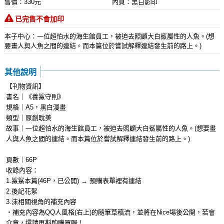
售價：330元
內頁：黑白影印
已完售不會加印
本子中心：一位超怕水的海生館員工，被迫去照顧大白鯊屬性的人魚。(想
要畫人與人魚之間的連結。而本篇位於嘗試解釋連結發生前的路上。)
其他說明
【刊物資訊】
書名｜《養鯊守則》
規格｜A5，黑白漫畫
類型｜原創耽美
故事｜一位超怕水的海生館員工，被迫去照顧大白鯊屬性的人魚。(想要畫
人與人魚之間的連結。而本篇位於嘗試解釋連結發生前的路上。)
頁數｜66P
收錄內容：
1.鯊鯊本篇(46P，已公開) → 預購表單裡有連結
2.後記花絮
3.沫相關視角的補充內容
‧補充內容為QQ人風格(右上)的隨筆草稿流，並將在Nice場後公開，若會
介意，還請再斟酌購買喔！