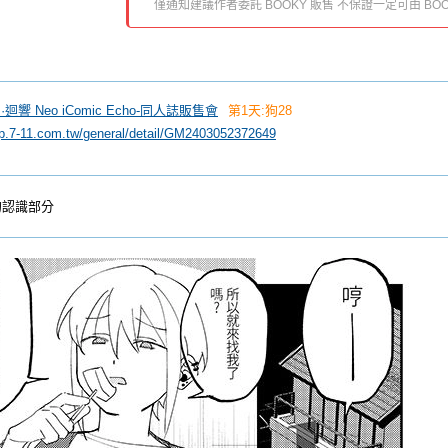
僅通知建議作者委託 BOOKY 販售 不保證一定可由 BOO
 創·迴響 Neo iComic Echo-同人誌販售會
第1天:狗28
ip.7-11.com.tw/general/detail/GM2403052372649
的認識部分