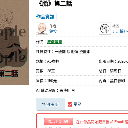
《胎》第二話
作品資訊
作者：
社團：
鈴控
歨歨悅神
作品：
原創漫畫
性質屬性：一般向 原創類 漫畫本
規格：A5右翻
出版日期：
2026-
頁數：28頁
裝訂：騎馬釘
售價：150元
內頁：黑白影印
AI 輔助程度：未使用 AI
量足
特別說明
作品上架通知
在此作品開始販售後以 Email 