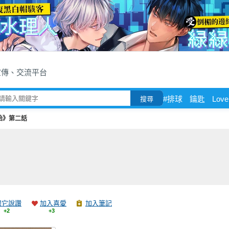
宣傳、交流平台
#排球
鑰匙
Love
搜尋
胎》第二話
跟它說讚
加入喜愛
加入筆記
+2
+3