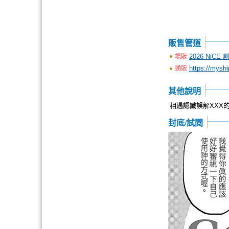
販售管道
2026 NiCE
場販
https://mysh
通販
其他說明
相遇認識誤解XXX
封底/試閱