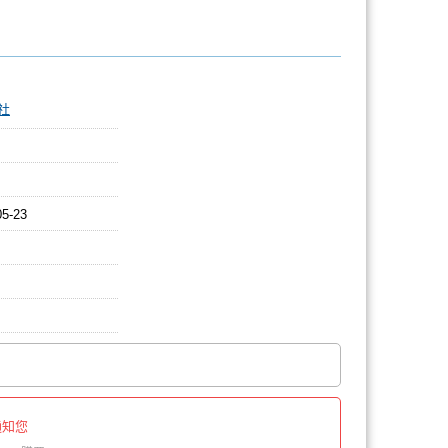
社
05-23
通知您