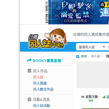
台灣的同人資訊集中
首頁
同人誌
《
BOOKY書集倉庫
同人作品
同人誌
同人周邊
同人數位作品
瀏覽次數
活動&消息
542
同人誌活動