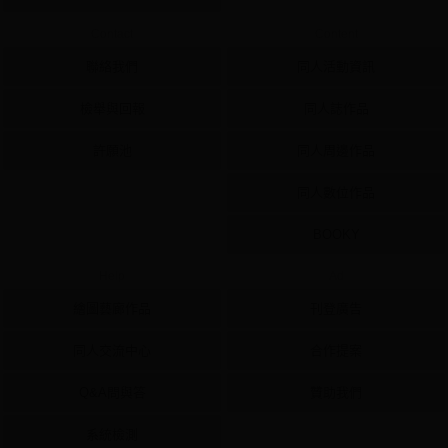
Contact
Content
聯絡我們
同人活動資訊
檢舉與回報
同人誌作品
許願池
同人周邊作品
同人數位作品
BOOKY
Help
Ad
繪圖藝廊作品
刊登廣告
同人交流中心
合作提案
Q&A問與答
贊助我們
系統檢測