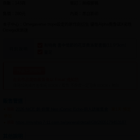
頁數：143頁
裝訂：無線膠裝
售價：280元
內頁：黑白影印
本子中心：Omegaverse trope設定的原作向衍生 優性Alpha喬魯諾X劣性
Omega米斯達
有特典 書中情節的花草費洛蒙書籤(11.5*3cm）
特別說明
量足
作品上架通知
在此作品開始販售後以 Email 通知您
僅通知建議作者委託 BOOKY 販售 不保證一定可由 BOOKY 購買
販售管道
2026 NiCE 創·迴響 Neo iComic Echo-同人誌販售會
第1天:預定
場販
參加
https://myship.7-11.com.tw/general/detail/GM2605179453187
通販
其他說明