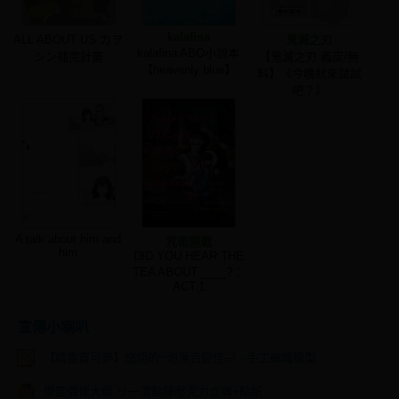
kalafina
ALL ABOUT US カヲ
鬼滅之刃
kalafina ABO小說本
シン補完計畫
【鬼滅之刃 義炭/無
【heavenly blue】
料】《今晚就來試試
吧？》
A talk about him and
咒術迴戰
him
DID YOU HEAR THE
TEA ABOUT ____?：
ACT.1
宣傳小喇叭
【精靈寶可夢】悠閒的~泡澡百變怪🛁 - 手工磁鐵模型
學園偶像大師 リー清點陣壓克力立牌+貼紙