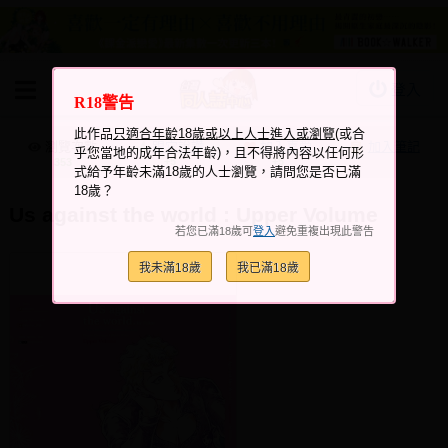
登入
R18警告
BOOKY書集倉庫
此作品
只適合年齡18歲或以上人士進入或瀏覽
(或合
同人作品
瀏覽次數
跟它說讚
加入喜愛
加入筆記
乎您當地的成年合法年齡)，且不得將內容以任何形
+5
+5
353
式給予年齡未滿18歲的人士瀏覽，請問您是否已滿
同人誌
18歲？
Us against the world : Upper Volume
同人周邊
若您已滿18歲可
登入
避免重複出現此警告
同人數位作品
我未滿18歲
我已滿18歲
活動&消息
同人誌活動
最新消息
同人相關店家
宣傳&交流