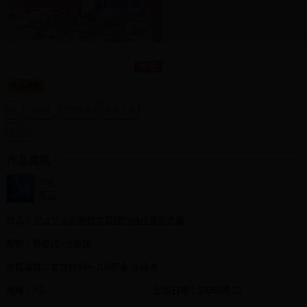
同人社團
工作委託
同人宣傳看板
作品標籤
繪圖藝廊
BL
JOJO
喬魯米斯
黃金之風
交流中心
ABO
攤位轉讓區
作品資訊
會員功能選單
作者：
泰茲
會員中心
註冊會員
作品：
ジョジョの奇妙な冒険Parte5黄金の風
登入
配對：喬魯諾x米斯達
性質屬性：女性向18+ JUMP系 小說本
規格：A5
出版日期：
2026-05-23