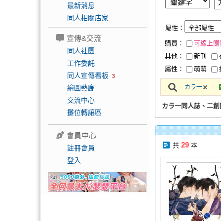
最新消息
同人相關店家
屬性：
宣傳&交流
購買：
可線上購
同人社團
其他：
新刊
工作委託
屬性：
萌萌
同人宣傳看板
3
繪圖藝廊
カラ一
交流中心
カラ一同人誌、二創
攤位轉讓區
會員中心
29
共
本
註冊會員
登入