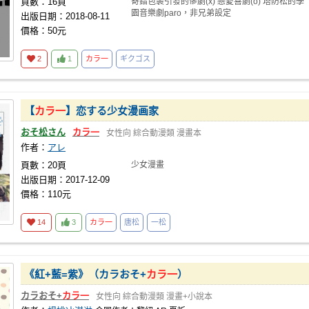
頁數：16頁
寄錯包裹引發的慘劇(x) 戀愛喜劇(o) 塔防松的學
園音樂劇paro，非兄弟設定
出版日期：2018-08-11
價格：50元
2
1
カラ一
ギクゴス
【
カラ一
】恋する少女漫画家
おそ松さん
カラ一
女性向
綜合動漫類
漫畫本
作者：
アレ
頁數：20頁
少女漫畫
出版日期：2017-12-09
價格：110元
14
3
カラ一
唐松
一松
《紅+藍=紫》（カラおそ+
カラ一
）
カラおそ+
カラ一
女性向
綜合動漫類
漫畫+小說本