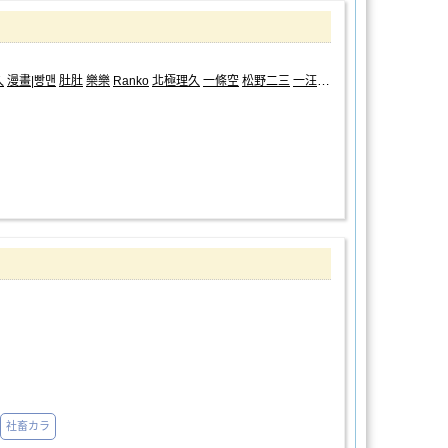
久
漫畫|빵맨
肚肚
樂樂
Ranko
北極理久
一條空
松野二三
一汪空氣
特典|傀
社畜カラ