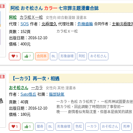
阿松 おそ松さん
カラ一
七宗罪主题漫畫合誌
阿松
カラ松Ｘ一松
女性向
綜合動漫類
漫畫本
代理：
SOS
作者：
北極理久
代理社團：
危機齒輪
合同作者：
主催|北極理
頁數：152頁
カラ松Ｘ一松
出版日期：2016-12-10
價格：400元
9
7
合同本
BL
形象崩壞
阿松
おそ松さん
【一カラ】再一次，相遇
おそ松さん
一カラ
女性向
其他
漫畫本
作者：
Sato悟丘
社團：
腦部缺氧
頁數：40頁
一カラ，色松 カラ松死了。 一松死神試圖要去拯
救カラ松，因此調動了時間回到了事發前一
出版日期：2016-12-10
晚⋯⋯ 劇情看似有點沈重，但基本是搞笑的請放
價格：180元
心(?)
5
5
獵奇
BL
形象崩壞
色松
一カラ
おそ松さん
死神