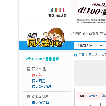
台灣的同人資訊集中
首頁
同人誌
カ
BOOKY書集倉庫
同人作品
同人誌
同人周邊
同人數位作品
熱門
明信片
#
活動&消息
同人誌活動