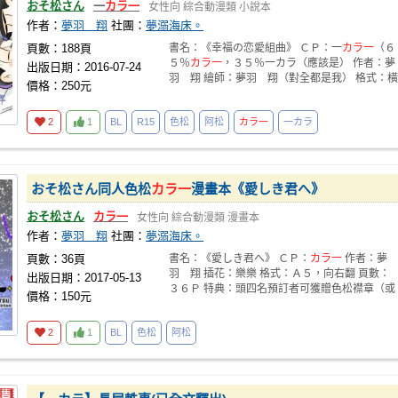
おそ松さん
一
カラ一
女性向
綜合動漫類
小說本
作者：
夢羽 翔
社團：
夢溺海床。
頁數：188頁
書名：《幸福の恋愛組曲》 ＣＰ：一
カラ一
（６
５％
カラ一
，３５％一カラ（應該是） 作者：夢
出版日期：2016-07-24
羽 翔 繪師：夢羽 翔（對全都是我） 格式：橫
價格：250元
式，Ａ
2
1
BL
R15
色松
阿松
カラ一
一カラ
おそ松さん同人色松
カラ一
漫畫本《愛しき君へ》
おそ松さん
カラ一
女性向
綜合動漫類
漫畫本
作者：
夢羽 翔
社團：
夢溺海床。
頁數：36頁
書名：《愛しき君へ》 ＣＰ：
カラ一
作者：夢
羽 翔 插花：樂樂 格式：Ａ５，向右翻 頁數：
出版日期：2017-05-13
３６Ｐ 特典：頭四名預訂者可獲贈色松襟章（或
價格：150元
可能是
2
1
BL
色松
阿松