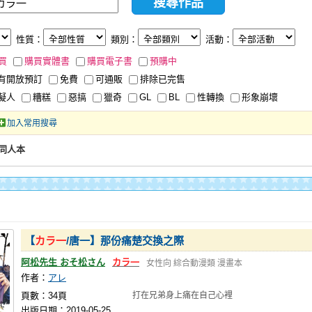
性質：
類別：
活動：
買
購買實體書
購買電子書
預購中
有開放預訂
免費
可通販
排除已完售
擬人
糟糕
惡搞
獵奇
GL
BL
性轉換
形象崩壞
加入常用搜尋
同人本
【
カラ一
/唐一】那份痛楚交換之際
阿松先生 おそ松さん
カラ一
女性向
綜合動漫類
漫畫本
作者：
アレ
頁數：34頁
打在兄弟身上痛在自己心裡
出版日期：2019-05-25