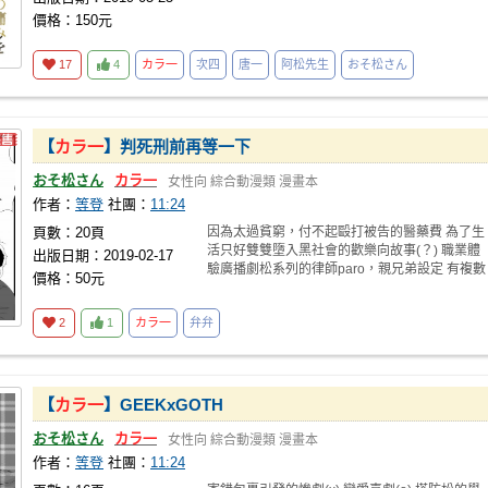
價格：150元
17
4
カラ一
次四
唐一
阿松先生
おそ松さん
【
カラ一
】判死刑前再等一下
おそ松さん
カラ一
女性向
綜合動漫類
漫畫本
作者：
等登
社團：
11:24
頁數：20頁
因為太過貧窮，付不起毆打被告的醫藥費 為了生
活只好雙雙墮入黑社會的歡樂向故事(？) 職業體
出版日期：2019-02-17
驗廣播劇松系列的律師paro，親兄弟設定 有複數
價格：50元
2
1
カラ一
弁弁
【
カラ一
】GEEKxGOTH
おそ松さん
カラ一
女性向
綜合動漫類
漫畫本
作者：
等登
社團：
11:24