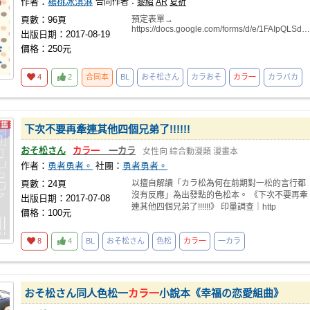
作者：
楊桃冰淇淋
合同作者：
黎紹
AR
夏祈
頁數：96頁
預定表單→
https://docs.google.com/forms/d/e/1FAIpQLSdtjhE4ZRBJxQU6C4ZzuCcs
出版日期：2017-08-19
價格：250元
4
2
合同本
BL
おそ松さん
カラおそ
カラ一
カラバカ
下次不要再牽連其他四個兄弟了!!!!!!
おそ松さん
カラ一
一カラ
女性向
綜合動漫類
漫畫本
作者：
勇者勇者。
社團：
勇者勇者。
頁數：24頁
以擅自解讀「カラ松為何在前期對一松的言行都
沒有反應」為出發點的色松本。 《下次不要再牽
出版日期：2017-07-08
連其他四個兄弟了!!!!!!》 印量調查｜http
價格：100元
8
4
BL
おそ松さん
色松
カラ一
一カラ
おそ松さん同人色松一
カラ一
小說本《幸福の恋愛組曲》