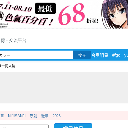
宣傳、交流平台
#fgo
yu
合奏明星
搜尋
ラ一同人誌
胸章
NIJISANJI
原創
徽章
2026