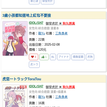
棗巳波
御堂虎於
3歲小孩都知道地上紅包不要撿
IDOLiSH7
御堂虎於 ✖
狗丸透真
女性向
綜合遊戲
漫畫本
作者：
戰Yu
社團：
三角勇者
頁數：22頁
出版日期：2025-02-08
價格：120元
3
1
BL
アイナナ
偶像星願
虎狗
虎トウ
虎恁一トラックToraTou
IDOLiSH7
御堂虎於 ✖
狗丸透真
女性向
綜合遊戲
漫畫+插畫本
作者：
戰Yu
社團：
三角勇者
頁數：16頁