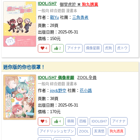
IDOLiSH7
御堂虎於 ✖
狗丸透真
一般向
綜合遊戲
漫畫本
作者：
戰Yu
社團：
三角勇者
頁數：28頁
出版日期：2025-05-31
價格：150元
4
2
アイナナ
偶像星願
虎狗
虎トウ
迷你版的你也很罩！
IDOLiSH7 偶像星願
ZOOL全員
一般向
綜合遊戲
漫畫本
作者：
joy&野空
社團：
花小路
頁數：38頁
出版日期：2025-05-31
價格：170元
5
4
萌萌
四格
IDOLiSH7
アイナナ
アイドリッシュセブン
ZOOL
亥清悠
狗丸透真