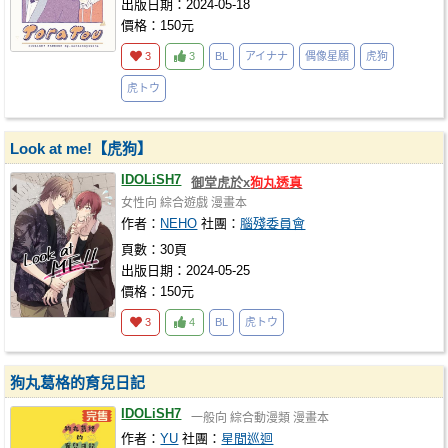
出版日期：2024-05-18
價格：150元
3
3
BL
アイナナ
偶像星願
虎狗
虎トウ
Look at me!【虎狗】
IDOLiSH7
御堂虎於x
狗丸透真
女性向
綜合遊戲
漫畫本
作者：
NEHO
社團：
腦殘委員會
頁數：30頁
出版日期：2024-05-25
價格：150元
3
4
BL
虎トウ
狗丸葛格的育兒日記
IDOLiSH7
一般向
綜合動漫類
漫畫本
作者：
YU
社團：
星間巡迴