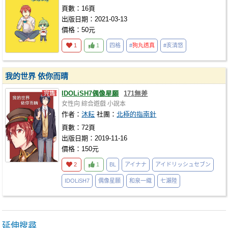
頁數：16頁
出版日期：2021-03-13
價格：50元
1
1
四格
#
狗丸透真
#亥清悠
我的世界 依你而晴
IDOLiSH7偶像星願
171無差
女性向
綜合遊戲
小說本
作者：
沐耘
社團：
北極的指南針
頁數：72頁
出版日期：2019-11-16
價格：150元
2
1
BL
アイナナ
アイドリッシュセブン
IDOLiSH7
偶像星願
和泉一織
七瀨陸
延伸搜尋