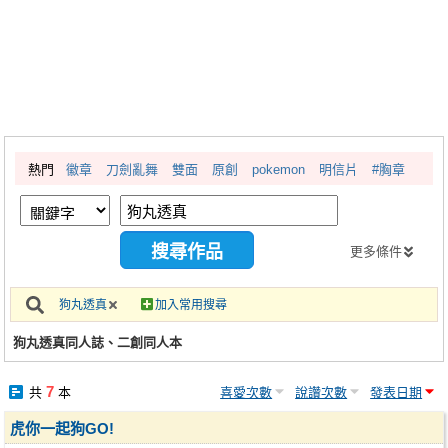
同人社團
工作委託
同人宣傳看板
繪圖藝廊
熱門
徽章
刀劍亂舞
雙面
原創
pokemon
明信片
#胸章
交流中心
攤位轉讓區
會員功能選單
更多條件
會員中心
狗丸透真
加入常用搜尋
註冊會員
狗丸透真同人誌、二創同人本
登入
7
共
本
喜愛次數
說讚次數
發表日期
虎你一起狗GO!