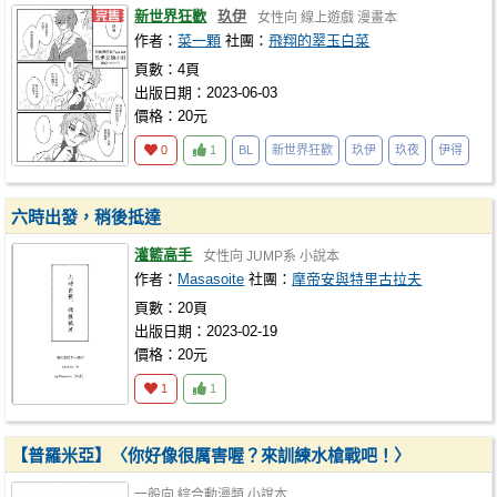
新世界狂歡
玖伊
女性向
線上遊戲
漫畫本
作者：
菜一顆
社團：
飛翔的翠玉白菜
頁數：4頁
出版日期：2023-06-03
價格：20元
0
1
BL
新世界狂歡
玖伊
玖夜
伊得
六時出發，稍後抵達
灌籃高手
女性向
JUMP系
小說本
作者：
Masasoite
社團：
摩帝安與特里古拉夫
頁數：20頁
出版日期：2023-02-19
價格：20元
1
1
【普羅米亞】〈你好像很厲害喔？來訓練水槍戰吧！〉
一般向
綜合動漫類
小說本