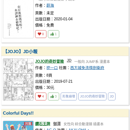
作者：
蔚海
頁數：未定
出版日期：2020-01-04
價格：免費
0
1
【JOJO】JD小報
JD
JOJO的奇妙冒險
一般向
JUMP系
漫畫本
作者：
挖一口
社團：
西方城免洗筷劍衛府
頁數：8頁
出版日期：2019-07-21
價格：30元
4
3
形象崩壞
JOJO的奇妙冒險
JD
Colorful Days!!
鑽石王牌
御澤
女性向
綜合動漫類
插畫本