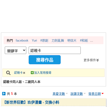
同人社團
工作委託
同人宣傳看板
繪圖藝廊
熱門
facebook
Yuri
#原創
刀劍亂舞
明信片
#和紙
交流中心
攤位轉讓區
會員功能選單
更多條件
會員中心
認親卡
加入常用搜尋
註冊會員
認親卡同人誌、二創同人本
登入
5
共
本
喜愛次數
說讚次數
發表日期
【新世界狂歡】玖伊漫畫 - 交換小料