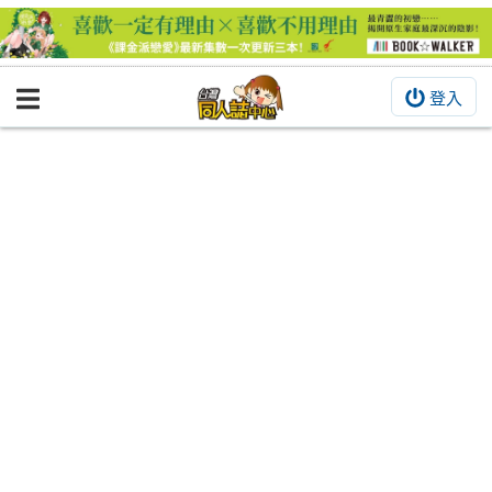
登入
BOOKY書集倉庫
同人作品
同人誌
同人周邊
同人數位作品
活動&消息
同人誌活動
最新消息
同人相關店家
宣傳&交流