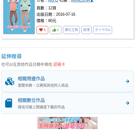
作者：
AG.O
社團：
AKALOHA▲
頁數：12頁
出版日期：2016-07-16
價格：80元
5
6
鑽石王牌
御澤
ダイヤのA
延伸搜尋
也可以在其他作品分類中尋找
認親卡
相關周邊作品
瀏覽吊飾、立牌與其他同人商品
相關數位作品
尋找可線上閱讀或下載的作品