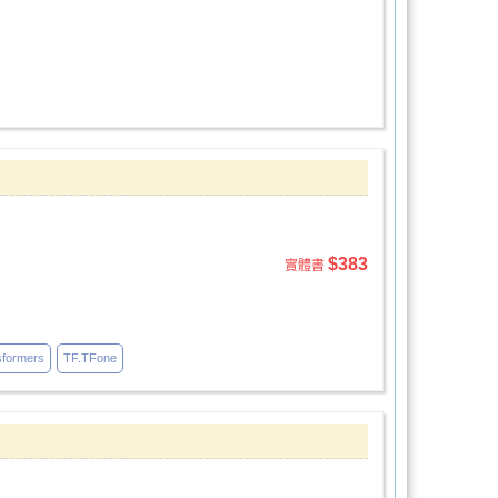
$383
實體書
sformers
TF.TFone