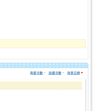
喜愛次數
說讚次數
發表日期