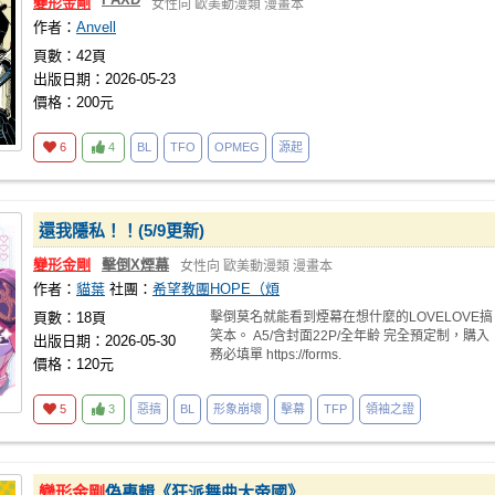
變形金剛
女性向
歐美動漫類
漫畫本
作者：
Anvell
頁數：42頁
出版日期：2026-05-23
價格：200元
6
4
BL
TFO
OPMEG
源起
還我隱私！！(5/9更新)
變形金剛
擊倒X煙幕
女性向
歐美動漫類
漫畫本
作者：
貓葉
社團：
希望教團HOPE（煩
頁數：18頁
擊倒莫名就能看到煙幕在想什麼的LOVELOVE搞
笑本。 A5/含封面22P/全年齢 完全預定制，購入
出版日期：2026-05-30
務必填單 https://forms.
價格：120元
5
3
惡搞
BL
形象崩壞
擊幕
TFP
領袖之證
變形金剛
偽專輯《狂派舞曲大帝國》