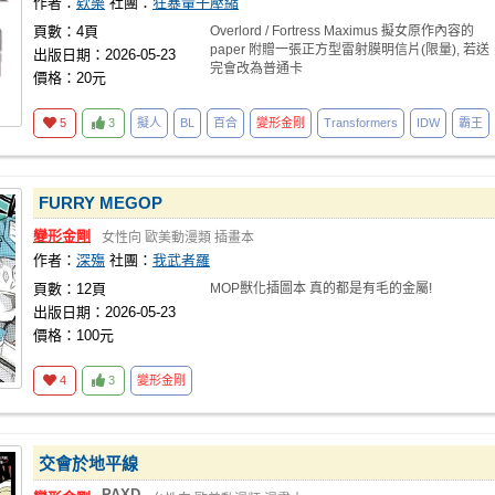
作者：
欸樂
社團：
狂暴量子壓縮
頁數：4頁
Overlord / Fortress Maximus 擬女原作內容的
paper 附贈一張正方型雷射膜明信片(限量), 若送
出版日期：2026-05-23
完會改為普通卡
價格：20元
5
3
擬人
BL
百合
變形金剛
Transformers
IDW
霸王
FURRY MEGOP
變形金剛
女性向
歐美動漫類
插畫本
作者：
深殤
社團：
我武者羅
頁數：12頁
MOP獸化插圖本 真的都是有毛的金屬!
出版日期：2026-05-23
價格：100元
4
3
變形金剛
交會於地平線
PAXD