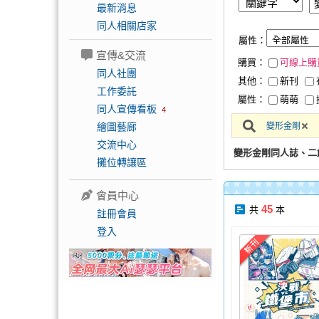
最新消息
同人相關店家
屬性：
宣傳&交流
購買：
可線上購
同人社團
其他：
新刊
工作委託
屬性：
萌萌
同人宣傳看板
4
繪圖藝廊
變形金剛
交流中心
變形金剛同人誌、二
攤位轉讓區
會員中心
45
共
本
註冊會員
登入