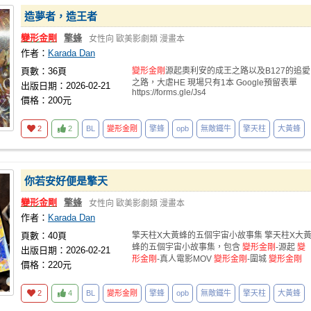
造夢者，造王者
變形金剛
擎蜂
女性向
歐美影劇類
漫畫本
作者：
Karada Dan
頁數：36頁
變形金剛
源起奧利安的成王之路以及B127的追愛
之路，大虐HE 現場只有1本 Google預留表單
出版日期：2026-02-21
https://forms.gle/Js4
價格：200元
2
2
BL
變形金剛
擎蜂
opb
無敵鐵牛
擎天柱
大黃蜂
你若安好便是擎天
變形金剛
擎蜂
女性向
歐美影劇類
漫畫本
作者：
Karada Dan
頁數：40頁
擎天柱X大黃蜂的五個宇宙小故事集 擎天柱X大
蜂的五個宇宙小故事集，包含
變形金剛
-源起
變
出版日期：2026-02-21
形金剛
-真人電影MOV
變形金剛
-圍城
變形金剛
價格：220元
2
4
BL
變形金剛
擎蜂
opb
無敵鐵牛
擎天柱
大黃蜂