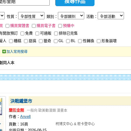
性質：
類別：
活動：
買
購買實體書
購買電子書
預購中
有開放預訂
免費
可通販
排除已完售
擬人
糟糕
惡搞
獵奇
GL
BL
性轉換
形象崩壞
加入常用搜尋
創同人本
決戰鐵堡市
變形金剛
一般向
歐美動漫類
漫畫本
作者：
Anvell
頁數：16頁
柯博文中心 & 密卡登中心
出版日期：2026-08-15