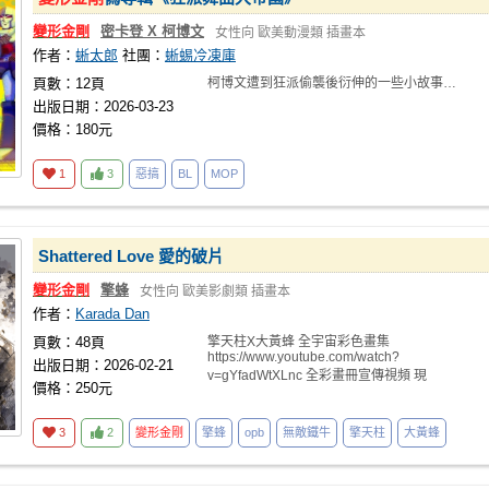
變形金剛
密卡登 X 柯博文
女性向
歐美動漫類
插畫本
作者：
蜥太郎
社團：
蜥蜴冷凍庫
頁數：12頁
柯博文遭到狂派偷襲後衍伸的一些小故事…
出版日期：2026-03-23
價格：180元
1
3
惡搞
BL
MOP
Shattered Love 愛的破片
變形金剛
擎蜂
女性向
歐美影劇類
插畫本
作者：
Karada Dan
頁數：48頁
擎天柱X大黃蜂 全宇宙彩色畫集
https://www.youtube.com/watch?
出版日期：2026-02-21
v=gYfadWtXLnc 全彩畫冊宣傳視頻 現
價格：250元
3
2
變形金剛
擎蜂
opb
無敵鐵牛
擎天柱
大黃蜂