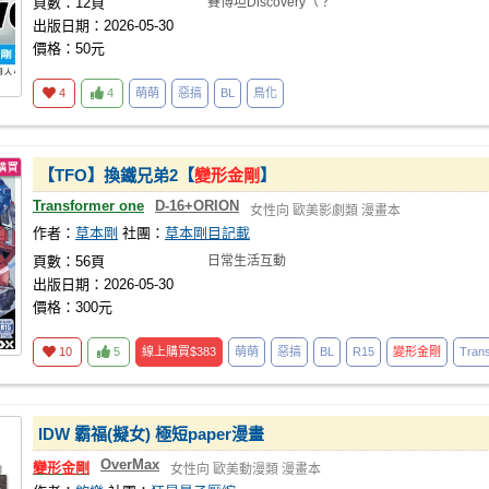
頁數：12頁
賽博坦Discovery（？
出版日期：2026-05-30
價格：50元
4
4
萌萌
惡搞
BL
鳥化
【TFO】換鐵兄弟2【
變形金剛
】
Transformer one
D-16+ORION
女性向
歐美影劇類
漫畫本
作者：
草本剛
社團：
草本剛目記載
頁數：56頁
日常生活互動
出版日期：2026-05-30
價格：300元
10
5
線上購買
$383
萌萌
惡搞
BL
R15
變形金剛
Tran
IDW 霸福(擬女) 極短paper漫畫
OverMax
變形金剛
女性向
歐美動漫類
漫畫本