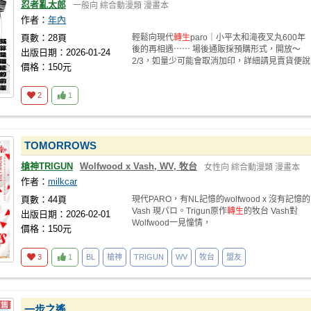
忍者亂太郎
一般向
綜合動漫類
漫畫本
作者：
年內
頁數：28頁
輕鬆向現代
轉生
paro｜小平太和滝夜叉丸600年
後的再相遇⋯⋯ 場後通販採預購形式，開放～
出版日期：2026-01-24
2/3，如量少可能會取消加印，詳細請見賣貨便說
價格：150元
明。
2
1
TOMORROWS
槍神TRIGUN
Wolfwood x Vash, WV, 牧台
女性向
綜合動漫類
漫畫本
作者：
milkcar
頁數：44頁
現代PARO，有NL記憶的wolfwood x 沒有記憶的
Vash 現パロ。Trigun原作
轉生
的牧台 Vash對
出版日期：2026-02-01
Wolfwood一見憧情，
價格：150元
3
1
BL
槍神
TRIGUN
WV
牧台
盟友
一步之遙