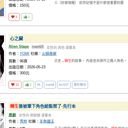
人（好那個喔） 前世記憶不是什麼很重要的要
價格：150元
素，只是因
3
1
心之臟
Alien Stage
ivantill
女性向
其他
漫畫本
作者：
YOMI
社團：
火鍋喪屍
頁數：96頁
正史→
轉生
的故事。 內容含非原作之路人角色。
出版日期：2026-05-23
價格：300元
10
2
BL
ivantill
ALNST
異形舞台
轉生
後被筆下角色給監禁了-先行本
原創
女性向
原創類
漫畫本
作者：
雪羚
社團：
羊角國王