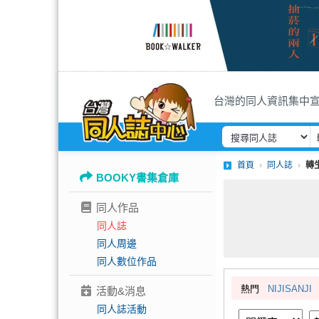
台灣的同人資訊集中
首頁
同人誌
轉
BOOKY書集倉庫
同人作品
同人誌
同人周邊
同人數位作品
熱門
NIJISANJI
活動&消息
同人誌活動