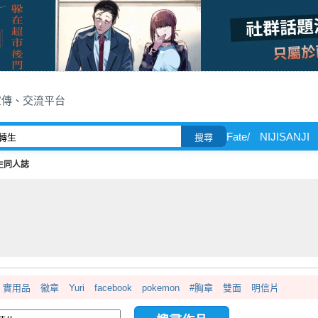
宣傳、交流平台
Fate/
NIJISANJI
搜尋
生同人誌
實用品
徽章
Yuri
facebook
pokemon
#胸章
雙面
明信片