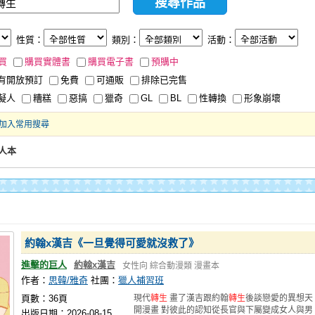
性質：
類別：
活動：
買
購買實體書
購買電子書
預購中
有開放預訂
免費
可通販
排除已完售
擬人
糟糕
惡搞
獵奇
GL
BL
性轉換
形象崩壞
加入常用搜尋
人本
約翰x漢吉《一旦覺得可愛就沒救了》
進擊的巨人
約翰x漢吉
女性向
綜合動漫類
漫畫本
作者：
思韓/雅奇
社團：
獵人補習班
頁數：36頁
現代
轉生
畫了漢吉跟約翰
轉生
後談戀愛的異想天
開漫畫 對彼此的認知從長官與下屬變成女人與男
出版日期：2026-08-15