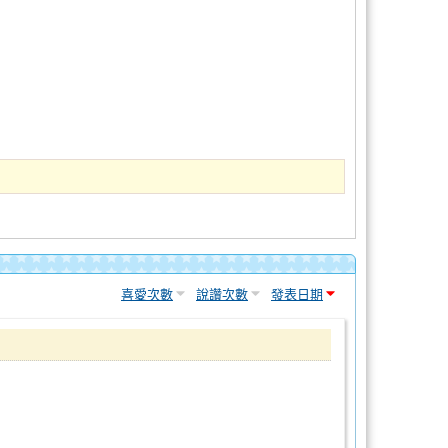
喜愛次數
說讚次數
發表日期