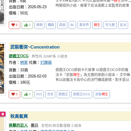
頁數：8頁
王子X神官X獸人 平凡社畜過勞死後～
轉生
到中
時期寫的小說，被筆下反派喜歡上並監禁的故事
出版日期：2026-05-23
價格：50元
6
3
萌萌
糟糕
惡搞
BL
異世界
轉生
平凡獸
反派
武裝衝突~Concentration
遊戲王OCG
男性向
JUMP系
小說本
作者：
明宵
社團：
打牌萌
頁數：33頁
遊戲王OCG原創卡片故事 以遊戲王OCG中的魔
法卡「武裝
轉生
」為主題的原創小說本。 文中擁
出版日期：2026-02-03
有以該魔法卡為中心的決鬥構成劇情，對手是以
價格：180元
金屬化
0
3
R15
百合
遊戲王
遊戲王OCG
武裝
轉生
秋高氣爽
進擊的巨人
團兵
女性向
綜合動漫類
小說本