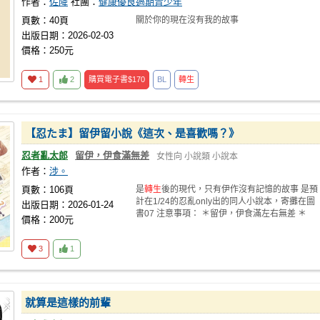
作者：
佐降
社團：
健康優良過期青少年
頁數：40頁
關於你的現在沒有我的故事
出版日期：2026-02-03
價格：250元
1
2
購買電子書
$170
BL
轉生
【忍たま】留伊留小說《這次、是喜歡嗎？》
忍者亂太郎
留伊，伊食滿無差
女性向
小說類
小說本
作者：
涉。
頁數：106頁
是
轉生
後的現代，只有伊作沒有記憶的故事 是預
計在1/24的忍亂only出的同人小說本，寄攤在圖
出版日期：2026-01-24
書07 注意事項： ＊留伊，伊食滿左右無差 ＊
價格：200元
3
1
就算是這樣的前輩