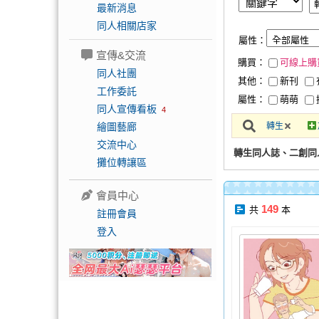
最新消息
同人相關店家
屬性：
宣傳&交流
購買：
可線上購
同人社團
其他：
新刊
工作委託
屬性：
萌萌
同人宣傳看板
4
繪圖藝廊
轉生
交流中心
轉生同人誌、二創同
攤位轉讓區
會員中心
149
共
本
註冊會員
登入