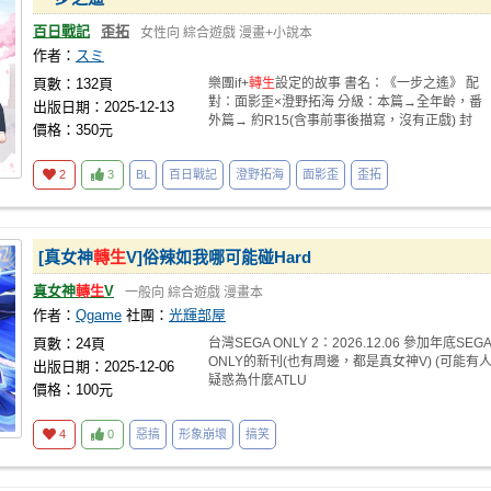
百日戰記
歪拓
女性向
綜合遊戲
漫畫+小說本
作者：
スミ
頁數：132頁
樂團if+
轉生
設定的故事 書名：《一步之遙》 配
對：面影歪×澄野拓海 分級：本篇→全年齡，番
出版日期：2025-12-13
外篇→ 約R15(含事前事後描寫，沒有正戲) 封
價格：350元
2
3
BL
百日戰記
澄野拓海
面影歪
歪拓
[真女神
轉生
V]俗辣如我哪可能碰Hard
真女神
轉生
V
一般向
綜合遊戲
漫畫本
作者：
Qgame
社團：
光輝部屋
頁數：24頁
台灣SEGA ONLY 2：2026.12.06 參加年底SEGA
ONLY的新刊(也有周邊，都是真女神V) (可能有
出版日期：2025-12-06
疑惑為什麼ATLU
價格：100元
4
0
惡搞
形象崩壞
搞笑