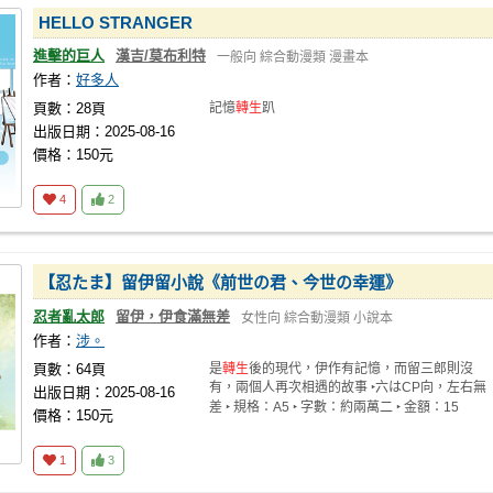
HELLO STRANGER
進擊的巨人
漢吉/莫布利特
一般向
綜合動漫類
漫畫本
作者：
好多人
頁數：28頁
記憶
轉生
趴
出版日期：2025-08-16
價格：150元
4
2
【忍たま】留伊留小說《前世の君、今世の幸運》
忍者亂太郎
留伊，伊食滿無差
女性向
綜合動漫類
小說本
作者：
涉。
頁數：64頁
是
轉生
後的現代，伊作有記憶，而留三郎則沒
有，兩個人再次相遇的故事 ‣六はCP向，左右無
出版日期：2025-08-16
差 ‣ 規格：A5 ‣ 字數：約兩萬二 ‣ 金額：15
價格：150元
1
3