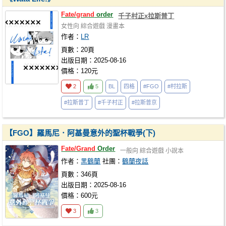
Fate/grand
order
千子村正x拉斯普丁
女性向
綜合遊戲
漫畫本
作者：
LR
頁數：20頁
出版日期：2025-08-16
價格：120元
2
5
BL
四格
#FGO
#村拉斯
#拉斯普丁
#千子村正
#拉斯普京
【FGO】羅馬尼．阿基曼意外的聖杯戰爭(下)
Fate/Grand
Order
一般向
綜合遊戲
小說本
作者：
黑鶴蘭
社團：
鶴蘭夜話
頁數：346頁
出版日期：2025-08-16
價格：600元
3
3