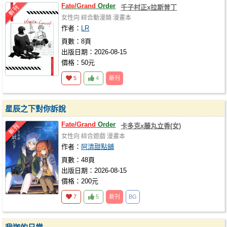
Fate/Grand
Order
千子村正x拉斯普丁
女性向
綜合動漫類
漫畫本
作者：
LR
頁數：8頁
出版日期：2026-08-15
價格：50元
5
4
新刊
星辰之下對你訴說
Fate/Grand
Order
卡多克x藤丸立香(女)
女性向
綜合遊戲
漫畫本
作者：
阿清甜點舖
頁數：48頁
出版日期：2026-08-15
價格：200元
7
5
新刊
BG