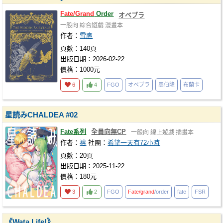
Fate/Grand
Order
オベブラ
一般向
綜合遊戲
漫畫本
作者：
雪鷹
頁數：140頁
出版日期：2026-02-22
價格：1000元
6
4
FGO
オベブラ
奧伯隆
布蘭卡
星読みCHALDEA #02
Fate系列
全員向無CP
一般向
線上遊戲
插畫本
作者：
裕
社團：
希望一天有72小時
頁數：20頁
出版日期：2025-11-22
價格：180元
3
2
FGO
Fate/grand
/order
fate
FSR
《Wata Life!》