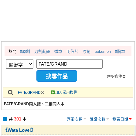
同人社團
工作委託
同人宣傳看板
繪圖藝廊
熱門
#原創
刀劍亂舞
徽章
明信片
原創
pokemon
#胸章
交流中心
攤位轉讓區
會員功能選單
更多條件
會員中心
FATE/GRAND
加入常用搜尋
註冊會員
FATE/GRAND同人誌、二創同人本
登入
301
共
本
喜愛次數
說讚次數
發表日期
《Wata Love!》