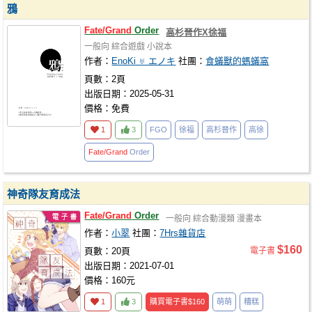
鴉
Fate/Grand
Order
高杉晉作X徐福
一般向
綜合遊戲
小說本
作者：
EnoKi ♅ エノキ
社團：
食蟻獸的螞蟻窩
頁數：2頁
出版日期：2025-05-31
價格：免費
1
3
FGO
徐福
高杉晉作
高徐
Fate/Grand
Order
神奇隊友育成法
Fate/Grand
Order
一般向
綜合動漫類
漫畫本
作者：
小翠
社團：
7Hrs雜貨店
$160
頁數：20頁
電子書
出版日期：2021-07-01
價格：160元
1
3
購買電子書
$160
萌萌
糟糕