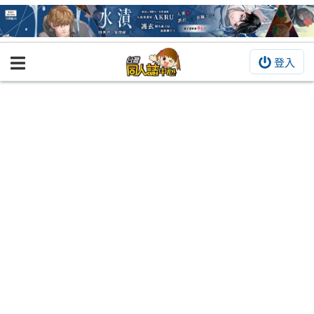
登入
BOOKY書集倉庫
同人作品
同人誌
同人周邊
同人數位作品
活動&消息
同人誌活動
最新消息
同人相關店家
宣傳&交流