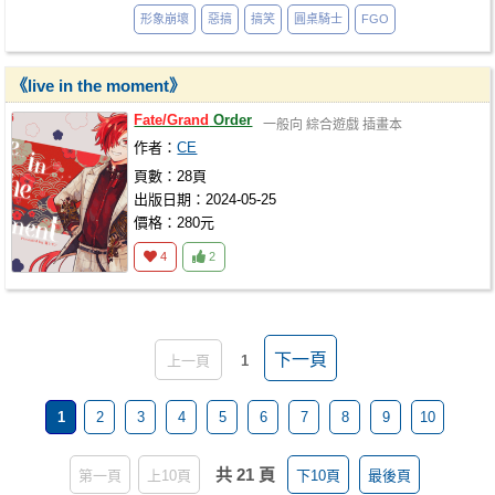
形象崩壞
惡搞
搞笑
圓桌騎士
FGO
《live in the moment》
Fate/Grand
Order
一般向
綜合遊戲
插畫本
作者：
CE
頁數：28頁
出版日期：2024-05-25
價格：280元
4
2
下一頁
上一頁
1
1
2
3
4
5
6
7
8
9
10
共 21 頁
第一頁
上10頁
下10頁
最後頁