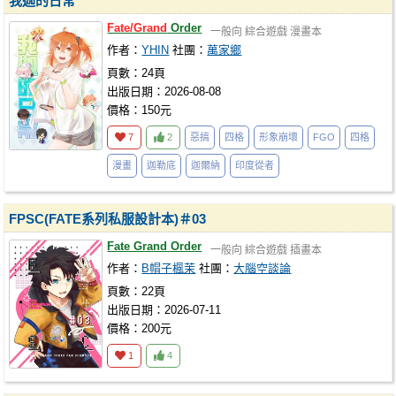
我迦的日常
Fate/Grand
Order
一般向
綜合遊戲
漫畫本
作者：
YHIN
社團：
萬家鄉
頁數：24頁
出版日期：2026-08-08
價格：150元
7
2
惡搞
四格
形象崩壞
FGO
四格
漫畫
迦勒底
迦爾納
印度從者
FPSC(FATE系列私服設計本)＃03
Fate Grand Order
一般向
綜合遊戲
插畫本
作者：
B帽子楓茉
社團：
大腦空談論
頁數：22頁
出版日期：2026-07-11
價格：200元
1
4