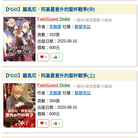
【FGO】羅馬尼．阿基曼意外的聖杯戰爭(中)
Fate/Grand
Order
一般向
綜合遊戲
小說本
作者：
黑鶴蘭
社團：
鶴蘭夜話
頁數：310頁
出版日期：2025-08-16
價格：600元
4
2
【FGO】羅馬尼．阿基曼意外的聖杯戰爭(上)
Fate/Grand
Order
一般向
綜合遊戲
小說本
作者：
黑鶴蘭
社團：
鶴蘭夜話
頁數：304頁
出版日期：2025-08-16
價格：600元
5
3