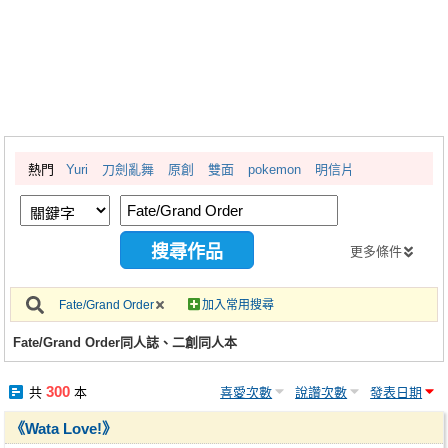
同人社團
工作委託
同人宣傳看板
繪圖藝廊
熱門
Yuri
刀劍亂舞
原創
雙面
pokemon
明信片
交流中心
攤位轉讓區
會員功能選單
更多條件
會員中心
Fate/Grand Order
加入常用搜尋
註冊會員
Fate/Grand Order同人誌、二創同人本
登入
300
共
本
喜愛次數
說讚次數
發表日期
《Wata Love!》