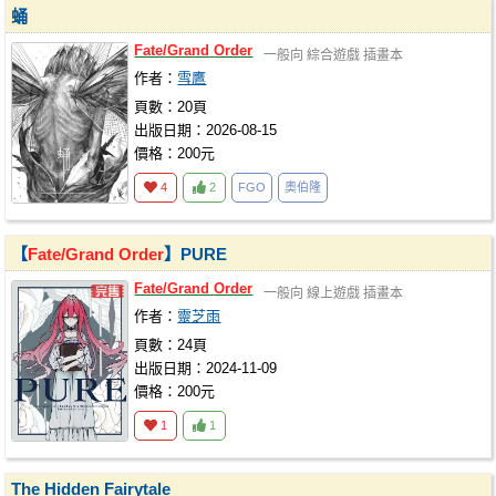
蛹
Fate/Grand
Order
一般向
綜合遊戲
插畫本
作者：
雪鷹
頁數：20頁
出版日期：2026-08-15
價格：200元
4
2
FGO
奧伯隆
【
Fate/Grand
Order
】PURE
Fate/Grand
Order
一般向
線上遊戲
插畫本
作者：
靈芝雨
頁數：24頁
出版日期：2024-11-09
價格：200元
1
1
The Hidden Fairytale