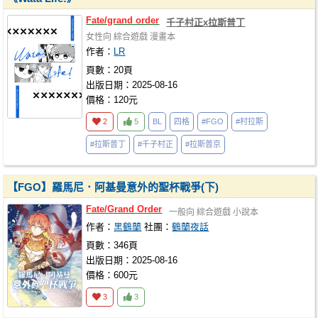
Fate/grand
order
千子村正x拉斯普丁
女性向
綜合遊戲
漫畫本
作者：
LR
頁數：20頁
出版日期：2025-08-16
價格：120元
2
5
BL
四格
#FGO
#村拉斯
#拉斯普丁
#千子村正
#拉斯普京
【FGO】羅馬尼．阿基曼意外的聖杯戰爭(下)
Fate/Grand
Order
一般向
綜合遊戲
小說本
作者：
黑鶴蘭
社團：
鶴蘭夜話
頁數：346頁
出版日期：2025-08-16
價格：600元
3
3