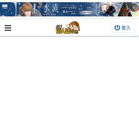
登入
BOOKY書集倉庫
同人作品
同人誌
同人周邊
同人數位作品
活動&消息
同人誌活動
最新消息
同人相關店家
宣傳&交流