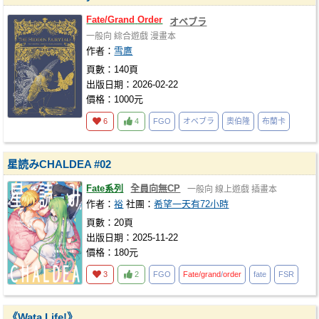
Fate/Grand
Order
オベブラ
一般向
綜合遊戲
漫畫本
作者：
雪鷹
頁數：140頁
出版日期：2026-02-22
價格：1000元
6
4
FGO
オベブラ
奧伯隆
布蘭卡
星読みCHALDEA #02
Fate系列
全員向無CP
一般向
線上遊戲
插畫本
作者：
裕
社團：
希望一天有72小時
頁數：20頁
出版日期：2025-11-22
價格：180元
3
2
FGO
Fate/grand
/
order
fate
FSR
《Wata Life!》