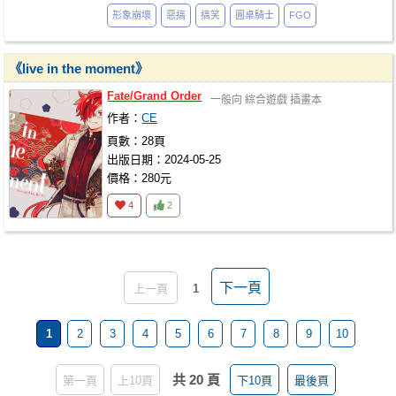
形象崩壞
惡搞
搞笑
圓桌騎士
FGO
《live in the moment》
Fate/Grand
Order
一般向
綜合遊戲
插畫本
作者：
CE
頁數：28頁
出版日期：2024-05-25
價格：280元
4
2
下一頁
上一頁
1
1
2
3
4
5
6
7
8
9
10
共 20 頁
第一頁
上10頁
下10頁
最後頁