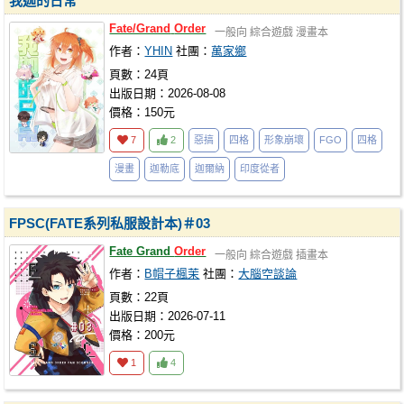
我迦的日常
Fate/Grand
Order
一般向
綜合遊戲
漫畫本
作者：
YHIN
社團：
萬家鄉
頁數：24頁
出版日期：2026-08-08
價格：150元
7
2
惡搞
四格
形象崩壞
FGO
四格
漫畫
迦勒底
迦爾納
印度從者
FPSC(FATE系列私服設計本)＃03
Fate Grand
Order
一般向
綜合遊戲
插畫本
作者：
B帽子楓茉
社團：
大腦空談論
頁數：22頁
出版日期：2026-07-11
價格：200元
1
4