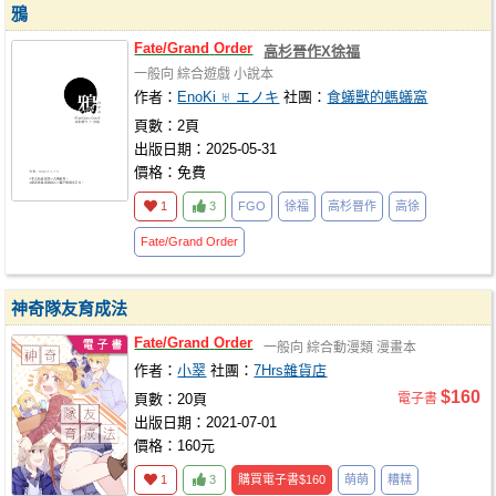
鴉
Fate/Grand
Order
高杉晉作X徐福
一般向
綜合遊戲
小說本
作者：
EnoKi ♅ エノキ
社團：
食蟻獸的螞蟻窩
頁數：2頁
出版日期：2025-05-31
價格：免費
1
3
FGO
徐福
高杉晉作
高徐
Fate/Grand
Order
神奇隊友育成法
Fate/Grand
Order
一般向
綜合動漫類
漫畫本
作者：
小翠
社團：
7Hrs雜貨店
$160
頁數：20頁
電子書
出版日期：2021-07-01
價格：160元
1
3
購買電子書
$160
萌萌
糟糕