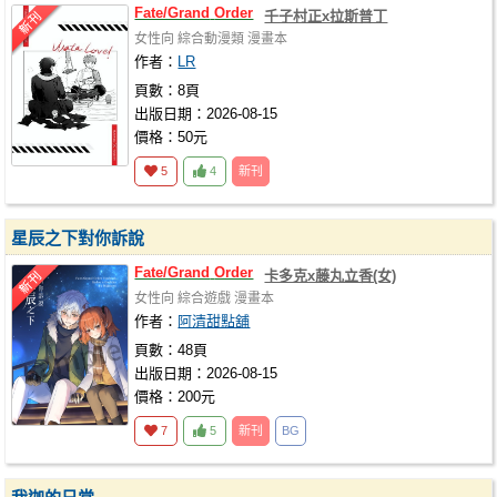
Fate/Grand
Order
千子村正x拉斯普丁
女性向
綜合動漫類
漫畫本
作者：
LR
頁數：8頁
出版日期：2026-08-15
價格：50元
5
4
新刊
星辰之下對你訴說
Fate/Grand
Order
卡多克x藤丸立香(女)
女性向
綜合遊戲
漫畫本
作者：
阿清甜點舖
頁數：48頁
出版日期：2026-08-15
價格：200元
7
5
新刊
BG