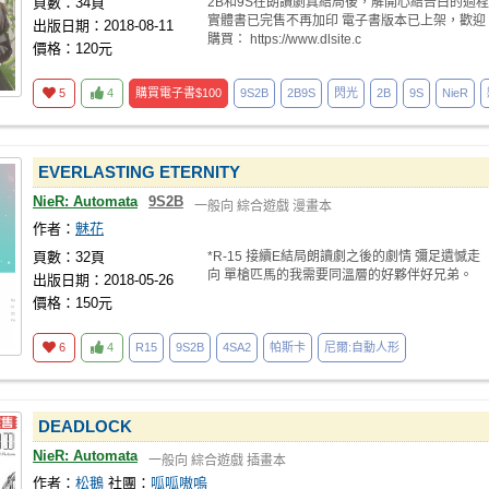
頁數：34頁
2B和9S在朗讀劇真結局後，解開心結告白的過程
實體書已完售不再加印 電子書版本已上架，歡迎
出版日期：2018-08-11
購買： https://www.dlsite.c
價格：120元
5
4
購買電子書
$100
9S2B
2B9S
閃光
2B
9S
NieR
EVERLASTING ETERNITY
NieR: Automata
9S2B
一般向
綜合遊戲
漫畫本
作者：
魅花
頁數：32頁
*R-15 接續E結局朗讀劇之後的劇情 彌足遺憾走
向 單槍匹馬的我需要同溫層的好夥伴好兄弟。
出版日期：2018-05-26
價格：150元
6
4
R15
9S2B
4SA2
帕斯卡
尼爾:自動人形
DEADLOCK
NieR: Automata
一般向
綜合遊戲
插畫本
作者：
松鵝
社團：
呱呱嗷嗚