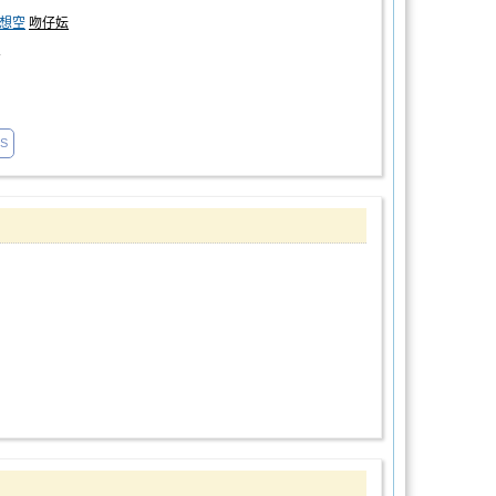
想空
吻仔妘
人
1S