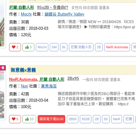
尼爾:自動人形
9Sx2B、全員向(?
女性向
綜合遊戲
漫畫本
作者：
Mochi
社團：
蝴蝶谷 Butterfly Valley
頁數：30頁
劇情／微虐／微甜 NEW >> 2018/04/26 《ICE5
場次印量調查》 ▶ 刊物印量調查：https://goo.gl
出版日期：2018-03-03
價格：120元
2
3
Mochi
SAI
9s
尼爾:自動人形
2B
NieR:Automata
無意義x意義
2Bx9S
NieR:Automata
, 尼爾:自動人形
一般向
綜合遊戲
漫畫本
作者：
Nori
社團：
果香海苔
頁數：42頁
描述遊戲原作中較少提及的2B心情部分，看起來
是刀子但是其實是糖漿做的。 實體書已完售不再
出版日期：2018-03-04
加印 電子書版本已上架，歡迎購買： https://
價格：100元
5
10
購買電子書
$100
2B9S
9S2B
2B
9S
NieR
尼爾