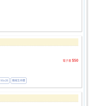
$50
電子書
9Sx2B
機械生命體