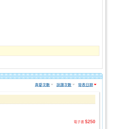
喜愛次數
說讚次數
發表日期
$250
電子書