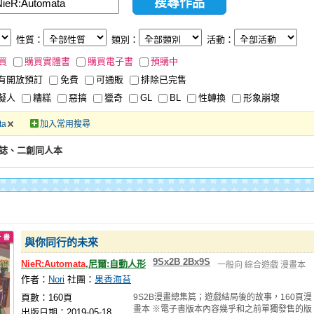
性質：
類別：
活動：
買
購買實體書
購買電子書
預購中
有開放預訂
免費
可通販
排除已完售
擬人
糟糕
惡搞
獵奇
GL
BL
性轉換
形象崩壞
ta
加入常用搜尋
a同人誌、二創同人本
與你同行的未來
9Sx2B 2Bx9S
NieR:Automata
,尼爾:自動人形
一般向
綜合遊戲
漫畫本
作者：
Nori
社團：
果香海苔
頁數：160頁
9S2B漫畫總集篇；遊戲結局後的故事，160頁漫
畫本 ※電子書版本內容幾乎和之前單獨發售的版
出版日期：2019-05-18