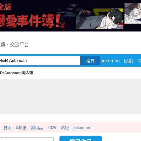
宣傳、交流平台
pokemon
貼紙
搜尋
eR:Automata同人誌
雙面
#和紙
實用品
2026
貼紙
pokemon