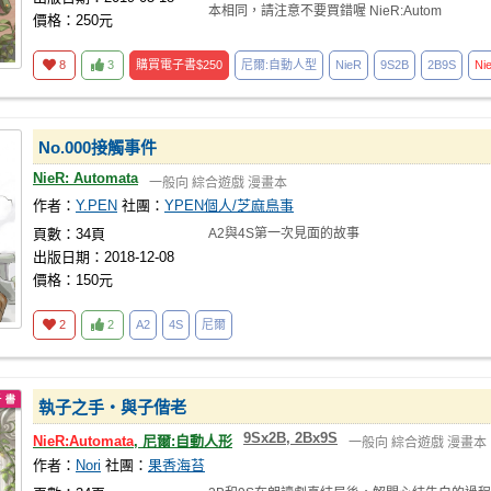
本相同，請注意不要買錯喔 NieR:Autom
價格：250元
8
3
購買電子書
$250
尼爾:自動人型
NieR
9S2B
2B9S
Ni
No.000接觸事件
NieR: Automata
一般向
綜合遊戲
漫畫本
作者：
Y.PEN
社團：
YPEN個人/芝麻鳥事
頁數：34頁
A2與4S第一次見面的故事
出版日期：2018-12-08
價格：150元
2
2
A2
4S
尼爾
執子之手‧與子偕老
9Sx2B, 2Bx9S
NieR:Automata
, 尼爾:自動人形
一般向
綜合遊戲
漫畫本
作者：
Nori
社團：
果香海苔