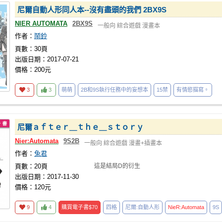
尼爾自動人形同人本--沒有盡頭的我們 2BX9S
NIER AUTOMATA
2BX9S
一般向
綜合遊戲
漫畫本
作者：
鬧鈴
頁數：30頁
出版日期：2017-07-21
價格：200元
3
3
萌萌
2B和9S執行任務中的妄想本
15禁
有情慾描寫。
尼爾ａｆｔｅｒ＿ｔｈｅ＿ｓｔｏｒｙ
Nier:Automata
9S2B
一般向
綜合遊戲
漫畫+插畫本
作者：
兔君
頁數：20頁
這是結局D的衍生
出版日期：2017-11-30
價格：120元
9
4
購買電子書
$70
四格
尼爾:自動人形
NieR:Automata
9S