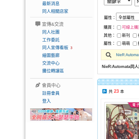
最新消息
同人相關店家
屬性：
宣傳&交流
購買：
可線上購
同人社團
其他：
新刊
工作委託
屬性：
萌萌
同人宣傳看板
3
繪圖藝廊
NieR:Automa
交流中心
NieR:Automat
攤位轉讓區
會員中心
23
共
本
註冊會員
登入