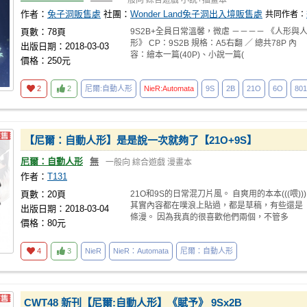
一般向
綜合遊戲
小說+插畫本
作者：
兔子洞販售處
社團：
Wonder Land兔子洞出入境販售處
共同作者：
頁數：78頁
9S2B+全員日常溫馨，微虐 －－－－ 《人形與
形》 CP：9S2B 規格：A5右翻 ／ 總共78P 內
出版日期：2018-03-03
容：繪本一篇(40P)、小說一篇(
價格：250元
2
2
尼爾:自動人形
NieR:Automata
9S
2B
21O
6O
80
【尼爾：自動人形】是是說一次就夠了【21O+9S】
尼爾：自動人形
無
一般向
綜合遊戲
漫畫本
作者：
T131
頁數：20頁
21O和9S的日常混刀片風。 自爽用的本本(((喂)))
其實內容都在噗浪上貼過，都是草稿，有些還是
出版日期：2018-03-04
條漫。 因為我真的很喜歡他們兩個，不管多
價格：80元
4
3
NieR
NieR：Automata
尼爾：自動人形
CWT48 新刊【尼爾:自動人形】《賦予》 9Sx2B