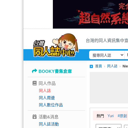
台灣的同人資訊集中
首頁
同人誌
Ni
BOOKY書集倉庫
同人作品
同人誌
同人周邊
同人數位作品
熱門
Yuri
#原創
活動&消息
同人誌活動