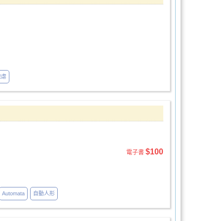
微虐
$100
電子書
Automata
自動人形