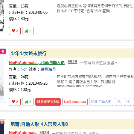
頁數：16頁
遊戲心得塗鴉本 是個被官方虐個千百次的抒壓性
質本本 CP不特定~含有9S2B互動
出版日期：2018-05-05
價格：80元
2
2
少年少女終末旅行
9S2B
NieR:Automata
, 尼爾:自動人形
一般向
綜合遊戲
漫畫本
作者：
Nori
社團：
果香海苔
頁數：24頁
在不明的地方醒來的9S和2B。純白的世界有著甚
麼呢？ 電子書版本已上架，歡迎購買：
出版日期：2018-05-26
https://www.dlsite.com.tw/wo
價格：100元
2
3
購買電子書
$50
NieR:Automata
尼爾:自動人形
9S
2B
尼爾:自動人形《人形與人形》
NieR:Automata
9S2B