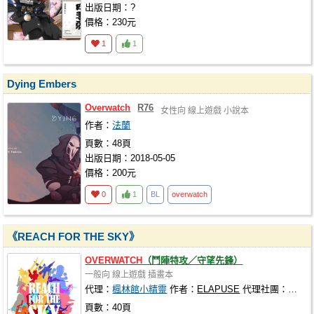
出版日期：?
價格：230元
1
1
Dying Embers
Overwatch
R76
女性向
線上遊戲
小說本
作者：
法蘭
頁數：48頁
出版日期：2018-05-05
價格：200元
0
1
BL
overwatch
《REACH FOR THE SKY》
OVERWATCH
（鬥陣特攻／守望先鋒）
一般向
線上遊戲
插畫本
代理：
楓林館小精靈
作者：
ELAPUSE
代理社團：
楓林
頁數：40頁