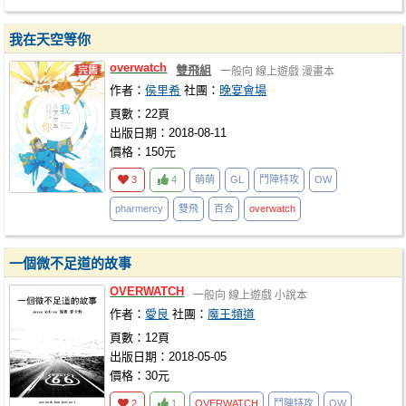
我在天空等你
overwatch
雙飛組
一般向
線上遊戲
漫畫本
作者：
侯里希
社團：
晚宴會場
頁數：22頁
出版日期：2018-08-11
價格：150元
3
4
萌萌
GL
鬥陣特攻
OW
pharmercy
雙飛
百合
overwatch
一個微不足道的故事
OVERWATCH
一般向
線上遊戲
小說本
作者：
愛良
社團：
魔王頻道
頁數：12頁
出版日期：2018-05-05
價格：30元
2
1
OVERWATCH
鬥陣特攻
OW