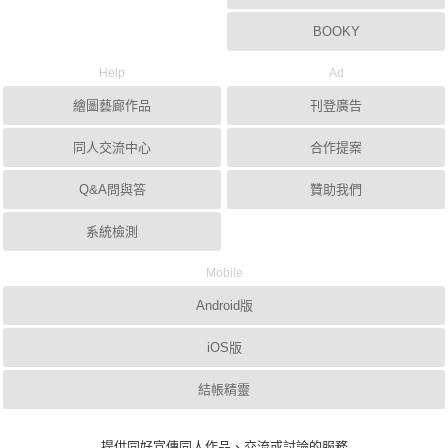
BOOKY
Help
Ad
繪圖藝廊作品
刊登廣告
同人交流中心
合作提案
Q&A問與答
贊助我們
系統檢測
Mobile
Android版
iOS版
結帳精靈
提供同好宣傳同人作品、交流或討論的服務