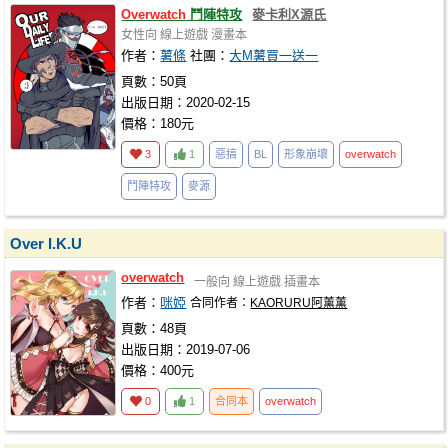
Overwatch
鬥陣特攻
麥卡利X源氏
女性向
線上遊戲
漫畫本
作者：
薯條
社團：
大M薯買一送一
頁數：50頁
出版日期：2020-02-15
價格：180元
3
1
惡搞
BL
形象崩壞
overwatch
鬥陣特攻
麥源
Over I.K.U
overwatch
一般向
線上遊戲
插畫本
作者：
咪婭
合同作者：
KAORURU阿薰薰
頁數：48頁
出版日期：2019-07-06
價格：400元
0
1
合同本
overwatch