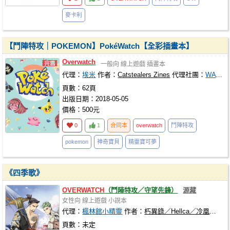
麥卡利
【鬥陣特攻｜POKEMON】PokéWatch【全彩插畫本】
Overwatch
一般向
線上遊戲
插畫本
代理：
埃米
作者：
Catstealers Zines
代理社團：
WAY TOO EMILY
頁數：62頁
出版日期：2018-05-05
價格：500元
0
1
合同本
overwatch
鬥陣特攻
pokemon
神奇寶貝
精靈寶可夢
《四季歌》
OVERWATCH
（鬥陣特攻／守望先鋒）
源藏
女性向
線上遊戲
小說本
代理：
楓林館小精靈
作者：
朽異錄／Hellca／冷凰月／Pooma／萊伊炮／澀江／佰川遙／Hage
頁數：未定