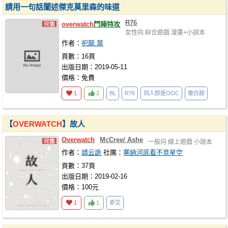
請用一句話闡述傑克莫里森的味道
R76
overwatch
鬥陣特攻
女性向
綜合遊戲
漫畫+小說本
作者：
祀龍.葉
頁數：16頁
出版日期：2019-05-11
價格：免費
1
2
BL
R76
同人即是OOC
傻白甜
【
OVERWATCH
】故人
Overwatch
McCree/ Ashe
一般向
線上遊戲
小說本
作者：
靖云詭
社團：
塞納河底看不見星空
頁數：37頁
出版日期：2019-02-16
價格：100元
1
1
麥艾