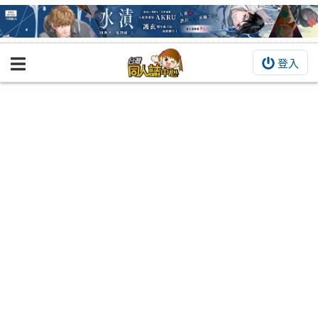
登入
BOOKY書集倉庫
同人作品
同人誌
同人周邊
同人數位作品
活動&消息
同人誌活動
最新消息
同人相關店家
宣傳&交流