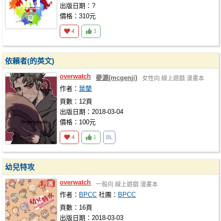
出版日期：?
價格：310元
4
3
依賴者(的英文)
overwatch
麥源(mcgenji)
女性向
線上遊戲
漫畫本
作者：
葉蘭
頁數：12頁
出版日期：2018-03-04
價格：100元
4
1
BL
幼兒特攻
overwatch
一般向
線上遊戲
漫畫本
作者：
BPCC
社團：
BPCC
頁數：16頁
出版日期：2018-03-03