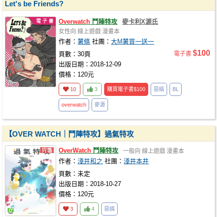
Let's be Friends?
Overwatch
鬥陣特攻
麥卡利X源氏
女性向
線上遊戲
漫畫本
作者：
薯條
社團：
大M薯買一送一
$100
頁數：30頁
電子書
出版日期：2018-12-09
價格：120元
10
3
購買電子書
$100
惡搞
BL
overwatch
麥源
【OVER WATCH｜鬥陣特攻】過氣特攻
OverWatch
鬥陣特攻
一般向
線上遊戲
漫畫本
作者：
淺井和之
社團：
淺井本井
頁數：未定
出版日期：2018-10-27
價格：120元
3
4
惡搞