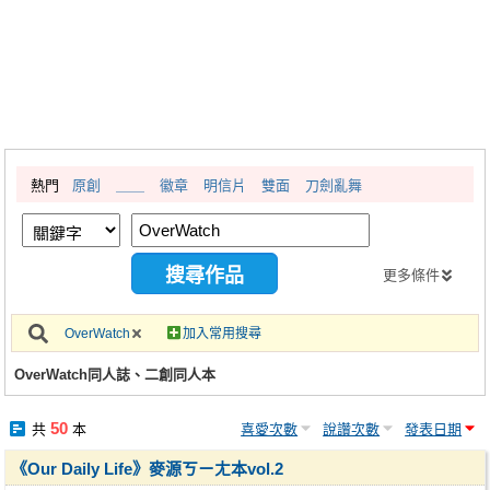
同人社團
工作委託
同人宣傳看板
繪圖藝廊
熱門
原創
＿＿
徽章
明信片
雙面
刀劍亂舞
交流中心
攤位轉讓區
會員功能選單
更多條件
會員中心
OverWatch
加入常用搜尋
註冊會員
OverWatch同人誌、二創同人本
登入
50
共
本
喜愛次數
說讚次數
發表日期
《Our Daily Life》麥源ㄎㄧㄤ本vol.2