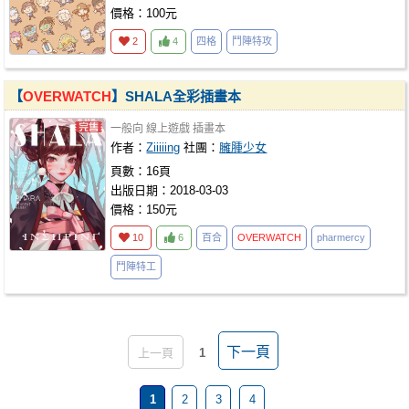
價格：100元
2
4
四格
鬥陣特攻
【
OVERWATCH
】SHALA全彩插畫本
一般向
線上遊戲
插畫本
作者：
Ziiiiing
社團：
臃腫少女
頁數：16頁
出版日期：2018-03-03
價格：150元
10
6
百合
OVERWATCH
pharmercy
鬥陣特工
下一頁
上一頁
1
1
2
3
4