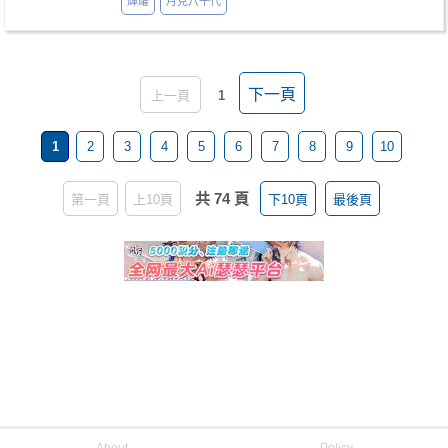
輝耀
月見八千代
下一頁
上一頁
1
1
2
3
4
5
6
7
8
9
10
共 74 頁
第一頁
上10頁
下10頁
最後頁