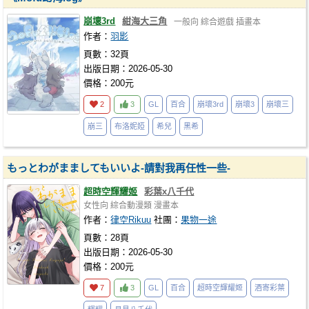
崩壞3rd
紺海大三角
一般向
綜合遊戲
插畫本
作者：
羽影
頁數：32頁
出版日期：2026-05-30
價格：200元
2
3
GL
百合
崩壞3rd
崩壞3
崩壞三
崩三
布洛妮婭
希兒
黑希
もっとわがまましてもいいよ-請對我再任性一些-
超時空輝耀姬
彩葉x八千代
女性向
綜合動漫類
漫畫本
作者：
律空Rikuu
社團：
果物一途
頁數：28頁
出版日期：2026-05-30
價格：200元
7
3
GL
百合
超時空輝耀姬
酒寄彩葉