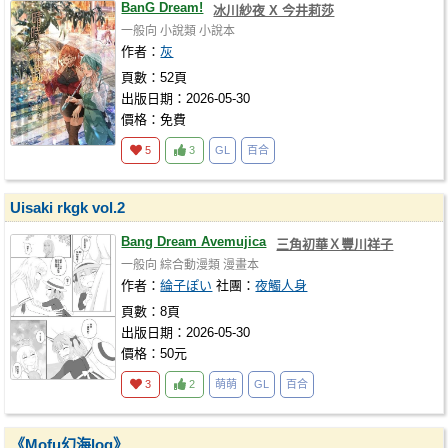
BanG Dream!
冰川紗夜 X 今井莉莎
一般向
小說類
小說本
作者：
灰
頁數：52頁
出版日期：2026-05-30
價格：免費
5
3
GL
百合
Uisaki rkgk vol.2
Bang Dream Avemujica
三角初華Ｘ豐川祥子
一般向
綜合動漫類
漫畫本
作者：
綸子ぽい
社團：
夜觸人身
頁數：8頁
出版日期：2026-05-30
價格：50元
3
2
萌萌
GL
百合
《Mofu幻海log》