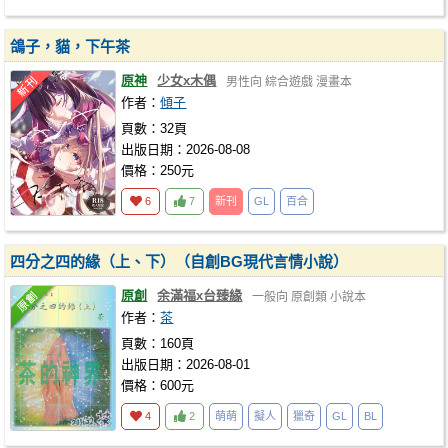
鴿子，貓，下午茶
原神
少女x木偶
男性向
綜合遊戲
漫畫本
作者：
傾子
頁數：32頁
出版日期：2026-08-08
價格：250元
6
7
新刊
GL
百合
四分之四的緣（上、下）（自創BG現代言情小說）
原創
余滿福x台臻緣
一般向
原創類
小說本
作者：
茶
頁數：160頁
出版日期：2026-08-01
價格：600元
4
2
萌萌
擬人
獵奇
GL
BL