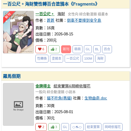
一百公尺。海財雙性轉百合塗鴉本《Fragments》
一百公尺。
海財
女性向
綜合動漫類
插畫本
作者：
蒼蒼
社團：
倒車不要撞到安全島
頁數：16頁
出版日期：2026-08-15
價格：200元
6
2
新刊
萌萌
GL
BL
百合
性轉換
塗鴉本
一百公尺
100M
海財
羅馬假期
金牌得主
結束實葉&岡崎依瑠花
一般向
綜合動漫類
小說本
作者：
貓不吃魚(愚貓)
社團：
生物曲奇.doc
頁數：30頁
出版日期：2025-08-01
價格：30元
2
3
GL
🍊🐬🍊
結束實葉
岡崎依瑠花