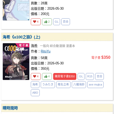
頁數：28頁
出版日期：2026-05-30
價格：200元
4
2
GL
百合
海希《α100之狼》(上)
海希
一般向
綜合動漫類
漫畫本
作者：
RitoYu
$350
頁數：58頁
電子書
出版日期：2026-05-30
價格：350元
4
4
購買電子書
$350
GL
R15
百合
海希
うみたき
椎名立希
八幡海鈴
ave mujica
ABO
晴時雨時