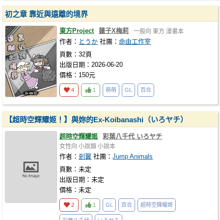
初之章 靠近與遠離的境界
東方Project
蓮子X梅莉
一般向
東方
漫畫本
作者：
とうか
社團：
命由工作室
頁數：32頁
出版日期：2026-06-20
價格：150元
4
1
萌萌
GL
百合
【超時空輝耀姬！】與妳的Ex-Koibanashi（いろヤチ）
超時空輝耀姬
彩葉八千代 いろヤチ
女性向
小說類
小說本
作者：
剎翼
社團：
Jump Animals
頁數：未定
出版日期：未定
價格：未定
2
1
GL
百合
超時空輝耀姬