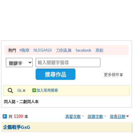
同人社團
工作委託
同人宣傳看板
繪圖藝廊
熱門
#胸章
NIJISANJI
刀劍亂舞
facebook
原創
交流中心
攤位轉讓區
會員功能選單
更多條件
會員中心
GL
加入常用搜尋
註冊會員
同人誌、二創同人本
登入
1100
共
本
喜愛次數
說讚次數
發表日期
企鵝戰爭GxG