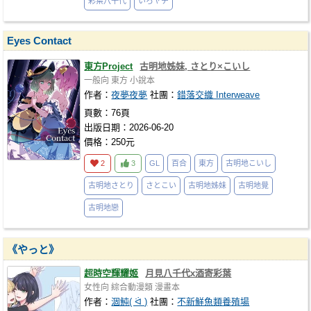
彩葉八千代
いろヤチ
Eyes Contact
東方Project
古明地姊妹, さとり×こいし
一般向
東方
小說本
作者：
夜夢夜夢
社團：
錯落交織 Interweave
頁數：76頁
出版日期：2026-06-20
價格：250元
2
3
GL
百合
東方
古明地こいし
古明地さとり
さとこい
古明地姊妹
古明地覺
古明地戀
《やっと》
超時空輝耀姬
月見八千代x酒寄彩葉
女性向
綜合動漫類
漫畫本
作者：
涸魨( ᐛ )
社團：
不新鮮魚類養殖場