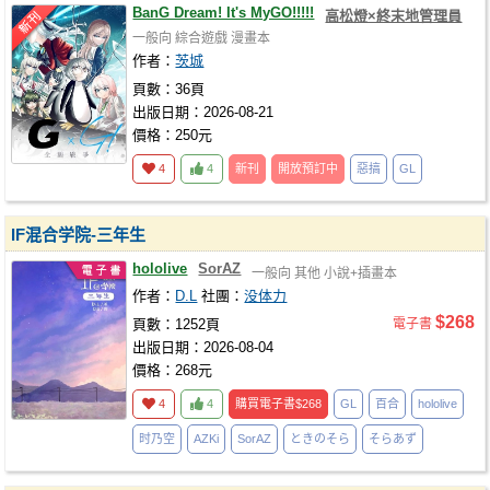
BanG Dream! It's MyGO!!!!!
高松燈×終末地管理員
一般向
綜合遊戲
漫畫本
作者：
茨城
頁數：36頁
出版日期：2026-08-21
價格：250元
4
4
新刊
開放預訂中
惡搞
GL
IF混合学院-三年生
hololive
SorAZ
一般向
其他
小說+插畫本
作者：
D.L
社團：
没体力
$268
頁數：1252頁
電子書
出版日期：2026-08-04
價格：268元
4
4
購買電子書
$268
GL
百合
hololive
时乃空
AZKi
SorAZ
ときのそら
そらあず