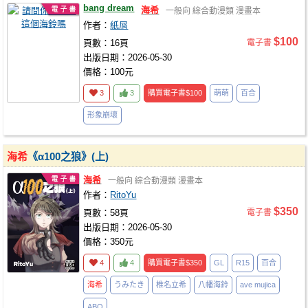
bang dream
海希
一般向
綜合動漫類
漫畫本
作者：
紙屑
$100
頁數：16頁
電子書
出版日期：2026-05-30
價格：100元
3
3
購買電子書
$100
萌萌
百合
形象崩壞
海希
《α100之狼》(上)
海希
一般向
綜合動漫類
漫畫本
作者：
RitoYu
$350
頁數：58頁
電子書
出版日期：2026-05-30
價格：350元
4
4
購買電子書
$350
GL
R15
百合
海希
うみたき
椎名立希
八幡海鈴
ave mujica
ABO