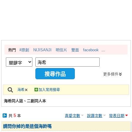
同人社團
工作委託
同人宣傳看板
繪圖藝廊
熱門
#原創
NIJISANJI
明信片
雙面
facebook
交流中心
攤位轉讓區
會員功能選單
更多條件
會員中心
海希
加入常用搜尋
註冊會員
海希同人誌、二創同人本
登入
5
共
本
喜愛次數
說讚次數
發表日期
請問你掉的是這個海鈴嗎