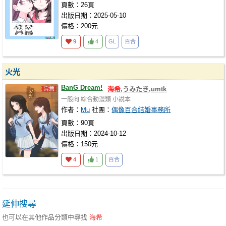
頁數：26頁
出版日期：2025-05-10
價格：200元
9
4
GL
百合
火光
BanG Dream!
海希
,うみたき,umtk
一般向
綜合動漫類
小說本
作者：
Mu
社團：
偶像百合結婚事務所
頁數：90頁
出版日期：2024-10-12
價格：150元
4
1
百合
延伸搜尋
也可以在其他作品分類中尋找
海希