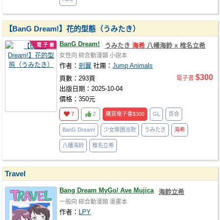
【BanG Dream!】花的型態（うみたき）
BanG Dream!
うみたき
海希
八幡海鈴 x 椎名立希
女性向
綜合動漫類
小說本
作者：
剎翼
社團：
Jump Animals
$300
頁數：293頁
電子書
出版日期：2025-10-04
價格：350元
7
2
購買電子書
$300
GL
百合
BanG Dream!
少女樂團派對
うみたき
海希
八幡海鈴
椎名立希
Travel
Bang Dream MyGo/ Ave Mujica
海鈴立希
一般向
綜合動漫類
漫畫本
作者：
LPY