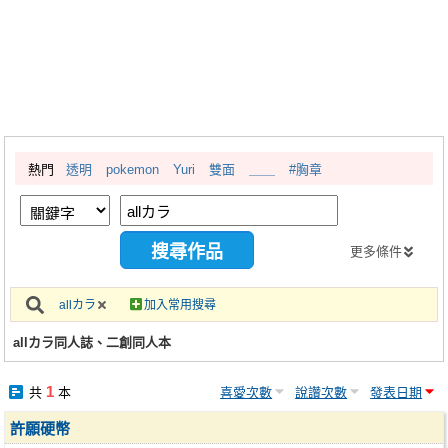
同人社團
工作委託
同人宣傳看板
繪圖藝廊
熱門
透明
pokemon
Yuri
雙面
＿＿
#胸章
交流中心
攤位轉讓區
會員功能選單
更多條件
會員中心
allカラ
加入常用搜尋
註冊會員
allカラ同人誌、二創同人本
登入
1
共
本
喜愛次數
說讚次數
發表日期
許願硬幣