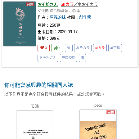
おそ松さん
allカラ
／主おそカラ
女性向
綜合動漫類
小說本
作者：
原罪的抹
社團：
創作魂
頁數：250頁
出版日期：2020-09-17
價格：399元
3
4
BL
おそカラ
allカラ
all空松
おそ松さん
許願硬幣
虐
你可能會感興趣的相關同人誌
以下作品不是完全符合搜尋條件的結果，或許您會喜歡。
peto
吸滷