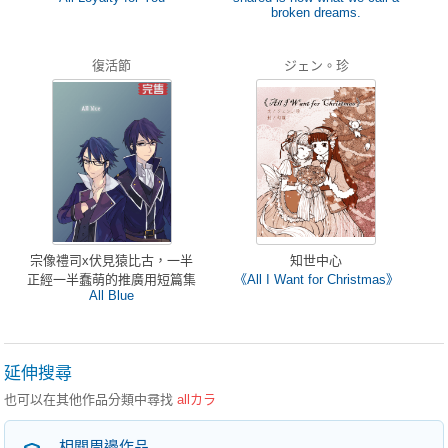
broken dreams.
復活節
ジェン。珍
宗像禮司x伏見猿比古，一半
知世中心
正經一半蠢萌的推廣用短篇集
《All I Want for Christmas》
All Blue
延伸搜尋
也可以在其他作品分類中尋找
allカラ
相關周邊作品