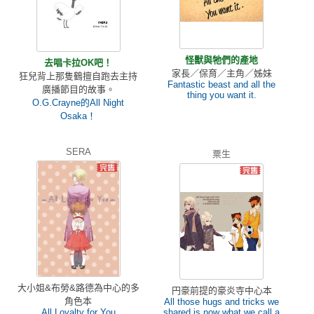
怪獸與牠們的產地
去唱卡拉OK吧！
家長／保育／主角／姊妹
狂兒背上那隻鶴擅自跑去主持
Fantastic beast and all the
廣播節目的故事。
thing you want it.
O.G.Crayne的All Night
Osaka！
SERA
粟生
大小姐&布勞&路德為中心的多
円豪前提的豪炎寺中心本
角色本
All those hugs and tricks we
All Loyalty for You
shared is now what we call a