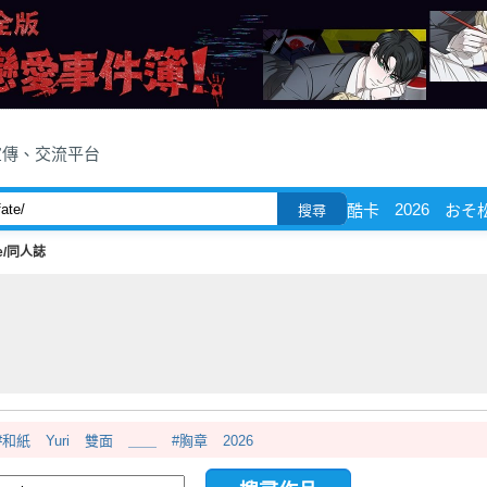
宣傳、交流平台
2026
酷卡
おそ
搜尋
te/同人誌
#和紙
Yuri
雙面
＿＿
#胸章
2026