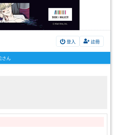
登入
註冊
松さん