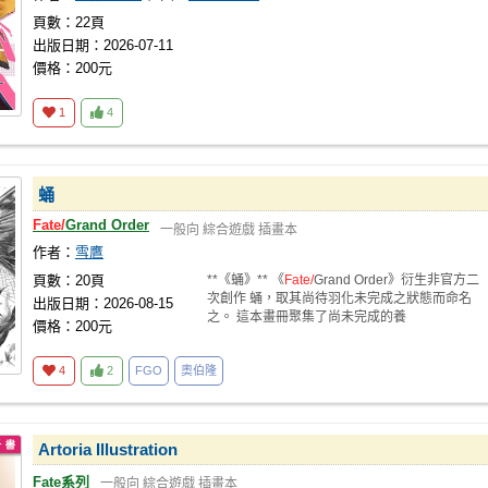
頁數：22頁
出版日期：2026-07-11
價格：200元
1
4
蛹
Fate/
Grand Order
一般向
綜合遊戲
插畫本
作者：
雪鷹
頁數：20頁
**《蛹》** 《
Fate/
Grand Order》衍生非官方二
次創作 蛹，取其尚待羽化未完成之狀態而命名
出版日期：2026-08-15
之。 這本畫冊聚集了尚未完成的養
價格：200元
4
2
FGO
奧伯隆
Artoria Illustration
Fate系列
一般向
綜合遊戲
插畫本