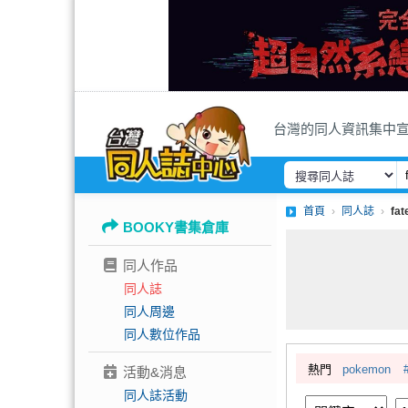
台灣的同人資訊集中
首頁
同人誌
fa
BOOKY書集倉庫
同人作品
同人誌
同人周邊
同人數位作品
熱門
pokemon
活動&消息
同人誌活動