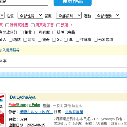
性質：
類別：
活動：
買
購買實體書
購買電子書
預購中
有開放預訂
免費
可通販
排除已完售
擬人
糟糕
惡搞
獵奇
GL
BL
性轉換
形象崩壞
加入常用搜尋
同人本
DaiLychaAya
Fate/
Strange Fake
獅綾
一般向
其他
插畫本
作者：
黒糖ミルク（炒奶）
社團：
北極有隻貓
頁數：32頁
7月獅綾塗鴉中心本 刊名：DaiLychaAya 作者：
黒糖ミルク（炒奶） 規格：A5 頁數：彩頁4p+黑
出版日期：2026-08-15