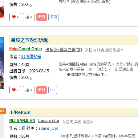
白24P↑(還沒排版不太確定頁數)
價格：200元
4
4
新刊
萌萌
星辰之下對你訴說
Fate/
Grand Order
卡多克x藤丸立香(女)
女性向
綜合遊戲
漫畫本
作者：
阿清甜點舖
頁數：48頁
如果A組回歸After Time的迦勒底。 有他／她在的
情人節並不是第一次， 但這次，一定要說出來
出版日期：2026-08-15
—— ◆時間點設定在After Tim
價格：200元
7
4
新刊
BG
F/Refrain
NIJISANJI EN
Luca x shu
女性向
其他
漫畫本
作者：
靄
社團：
space junk
頁數：86頁
Fate系列聖杯戰爭AU 本篇86p預計2026年底網