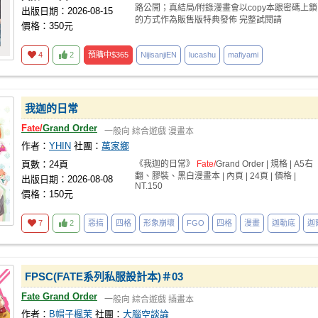
路公開；真結局/附錄漫畫會以copy本跟密碼上鎖
出版日期：2026-08-15
的方式作為販售版特典發佈 完整試閱請
價格：350元
4
2
預購中
$365
NijisanjiEN
lucashu
mafiyami
我迦的日常
Fate/
Grand Order
一般向
綜合遊戲
漫畫本
作者：
YHIN
社團：
萬家鄉
頁數：24頁
《我迦的日常》
Fate/
Grand Order | 規格 | A5右
翻、膠裝、黑白漫畫本 | 內頁 | 24頁 | 價格 |
出版日期：2026-08-08
NT.150
價格：150元
7
2
惡搞
四格
形象崩壞
FGO
四格
漫畫
迦勒底
迦
FPSC(FATE系列私服設計本)＃03
Fate Grand Order
一般向
綜合遊戲
插畫本
作者：
B帽子楓茉
社團：
大腦空談論