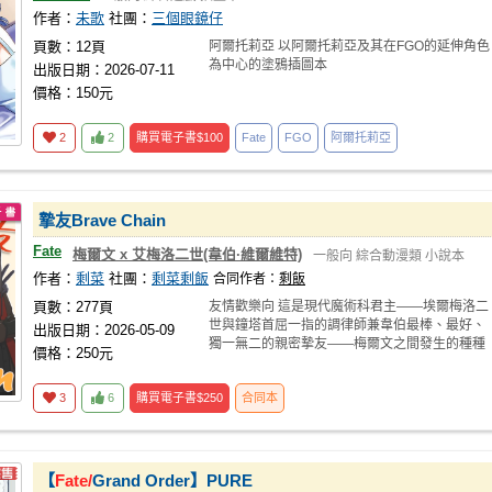
作者：
未歌
社團：
三個眼鏡仔
頁數：12頁
阿爾托莉亞 以阿爾托莉亞及其在FGO的延伸角色
為中心的塗鴉插圖本
出版日期：2026-07-11
價格：150元
2
2
購買電子書
$100
Fate
FGO
阿爾托莉亞
摯友Brave Chain
Fate
梅爾文 x 艾梅洛二世(韋伯·維爾維特)
一般向
綜合動漫類
小說本
作者：
剩菜
社團：
剩菜剩飯
合同作者：
剩飯
頁數：277頁
友情歡樂向 這是現代魔術科君主——埃爾梅洛二
世與鐘塔首屈一指的調律師兼韋伯最棒、最好、
出版日期：2026-05-09
獨一無二的親密摯友——梅爾文之間發生的種種
價格：250元
趣事。 如B
3
6
購買電子書
$250
合同本
【
Fate/
Grand Order】PURE