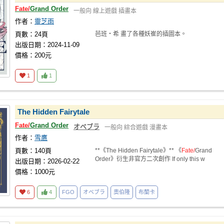
Fate/
Grand Order
一般向
線上遊戲
插畫本
作者：
靈芝雨
頁數：24頁
芭班・希 畫了各種妖崔的插圖本。
出版日期：2024-11-09
價格：200元
1
1
The Hidden Fairytale
Fate/
Grand Order
オベブラ
一般向
綜合遊戲
漫畫本
作者：
雪鷹
頁數：140頁
**《The Hidden Fairytale》** 《
Fate/
Grand
Order》衍生非官方二次創作 If only this w
出版日期：2026-02-22
價格：1000元
6
4
FGO
オベブラ
奧伯隆
布蘭卡