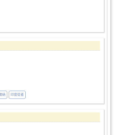
爾納
印度從者