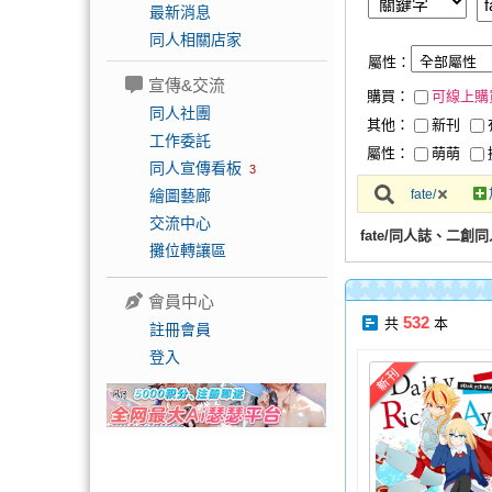
最新消息
同人相關店家
屬性：
宣傳&交流
購買：
可線上購
同人社團
其他：
新刊
工作委託
屬性：
萌萌
同人宣傳看板
3
繪圖藝廊
fate/
交流中心
fate/同人誌、二創
攤位轉讓區
會員中心
532
共
本
註冊會員
登入