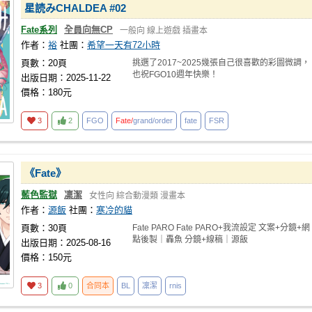
星読みCHALDEA #02
Fate系列
全員向無CP
一般向
線上遊戲
插畫本
作者：
裕
社團：
希望一天有72小時
頁數：20頁
挑選了2017~2025幾張自己很喜歡的彩圖微調，
也祝FGO10週年快樂！
出版日期：2025-11-22
價格：180元
3
2
FGO
Fate/
grand/order
fate
FSR
《Fate》
藍色監獄
凜潔
女性向
綜合動漫類
漫畫本
作者：
源飯
社團：
寒冷的貓
頁數：30頁
Fate PARO Fate PARO+我流設定 文案+分鏡+網
點後製｜轟魚 分鏡+線稿｜源飯
出版日期：2025-08-16
價格：150元
3
0
合同本
BL
凜潔
rnis